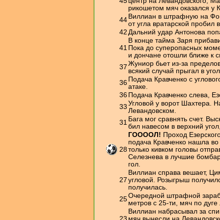
45
центр на Левандовского, Ма
рикошетом мяч оказался у 
Виллиан в штрафную на Фом
44
от угла вратарской пробил в
42
Дальний удар Антонова попа
В конце тайма Заря прибав
41
Пока до суперопасных моме
и дончане отошли ближе к 
Жуниор бьет из-за предело
37
всякий случай прыгал в уго
Подача Кравченко с угловог
36
атаке.
36
Подача Кравченко слева, Ез
Угловой у ворот Шахтера. 
33
Левандовском.
Бага мог сравнять счет. Вы
31
бил навесом в верхний угол,
ГООООЛ!
Проход Езерского
подача Кравченко нашла во
28
только кивком головы отправ
Селезнева в лучшие бомбар
гол.
Виллиан справа вешает, Ци
27
угловой. Розыгрыш получилс
получилась.
Очередной штрафной зарабо
25
метров с 25-ти, мяч по дуге
Виллиан набрасывал за спи
23
мяч вынесли на Левандовско