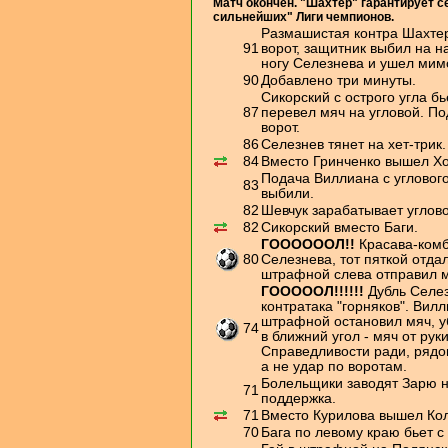
Матч окончен. "Шахтер" гарантирует с
сильнейших" Лиги чемпионов.
Размашистая контра Шахтер
91
ворот, защитник выбил на 
ногу Селезнева и ушел мимо
90
Добавлено три минуты.
Сикорский с острого угла б
87
перевел мяч на угловой. П
ворот.
86
Селезнев тянет на хет-трик
84
Вместо Гринченко вышел Х
Подача Виллиана с угловог
83
выбили.
82
Шевчук зарабатывает углов
82
Сикорский вместо Баги.
ГООООООЛ!!
Красава-комб
80
Селезнева, тот пяткой отда
штрафной слева отправил мя
ГОООООЛ!!!!!!
Дубль Селез
контратака "горняков". Вил
штрафной остановил мяч, у
74
в ближний угол - мяч от рук
Справедливости ради, рядо
а не удар по воротам.
Болельщики заводят Зарю 
71
поддержка.
71
Вместо Курилова вышел Ко
70
Бага по левому краю бьет с 