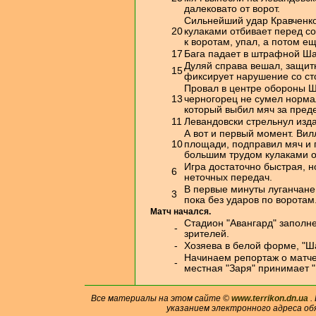
далековато от ворот.
Сильнейший удар Кравченко
20
кулаками отбивает перед со
к воротам, упал, а потом е
17
Бага падает в штрафной Ша
Дуляй справа вешал, защит
15
фиксирует нарушение со ст
Провал в центре обороны Ш
13
черногорец не сумел нормал
который выбил мяч за преде
11
Левандовски стрельнул изда
А вот и первый момент. Ви
10
площади, подправил мяч и 
большим трудом кулаками о
Игра достаточно быстрая, 
6
неточных передач.
В первые минуты луганчане
3
пока без ударов по воротам
Матч начался.
Стадион "Авангард" заполне
-
зрителей.
-
Хозяева в белой форме, "Ш
Начинаем репортаж о матче 2
-
местная "Заря" принимает 
Все материалы на этом сайте ©
www.terrikon.dn.ua
.
указанием электронного адреса об