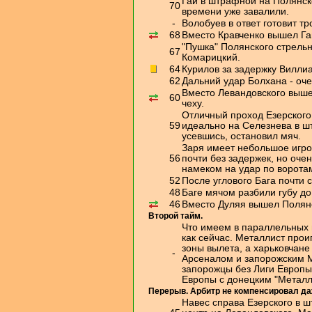
Гай в штрафной на Полянско
70
времени уже завалили.
-
Волобуев в ответ готовит т
68
Вместо Кравченко вышел Га
"Пушка" Полянского стрель
67
Комарицкий.
64
Курилов за задержку Виллиа
62
Дальний удар Болхана - оче
Вместо Левандовского выше
60
чеху.
Отличный проход Езерского.
59
идеально на Селезнева в ш
усевшись, остановил мяч.
Заря имеет небольшое игро
56
почти без задержек, но оче
намеком на удар по ворота
52
После углового Бага почти 
48
Баге мячом разбили губу до
46
Вместо Дуляя вышел Полян
Второй тайм.
Что имеем в параллельных м
как сейчас. Металлист прои
зоны вылета, а харьковчане
-
Арсеналом и запорожским М
запорожцы без Лиги Европы.
Европы с донецким "Металл
Перерыв. Арбитр не компенсировал да
Навес справа Езерского в 