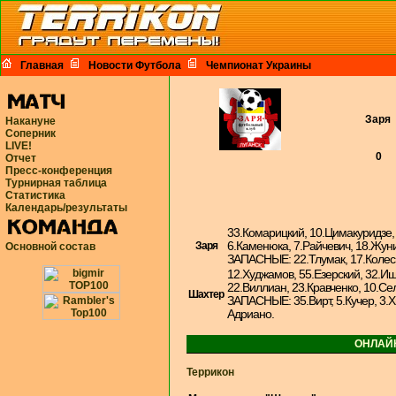
Главная
Новости Футбола
Чемпионат Украины
Заря
Накануне
Соперник
LIVE!
0
Отчет
Пресс-конференция
Турнирная таблица
Статистика
Календарь/результаты
33.Комарицкий, 10.Цимакуридзе, 
Заря
6.Каменюка, 7.Райчевич, 18.Жуни
Основной состав
ЗАПАСНЫЕ: 22.Тлумак, 17.Колесн
12.Худжамов, 55.Езерский, 32.Ищ
22.Виллиан, 23.Кравченко, 10.Се
Шахтер
ЗАПАСНЫЕ: 35.Вирт, 5.Кучер, 3.Х
Адриано.
ОНЛАЙ
Террикон