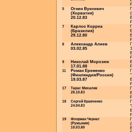
Р
Огнен Вукоевич
5
(Хорватия)
(
20.12.83
В
Р
Карлос Корреа
7
(Бразилия)
29.12.80
В
Р
Александр Алиев
8
03.02.85
В
Р
Николай Морозюк
В
9
17.01.88
Р
Роман Еременко
11
(Финляндия/Россия)
"
19.03.87
В
Р
17
Тарас Михалик
28.10.83
В
Р
18
Сергей Кравченко
24.04.83
"
В
Р
19
Флориан Чернат
(Румыния)
(
10.03.80
В