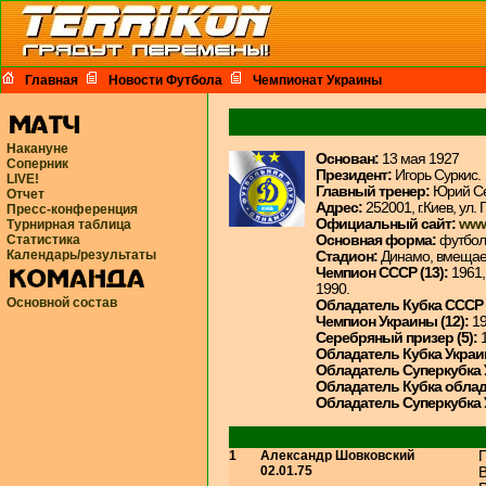
Главная
Новости Футбола
Чемпионат Украины
Накануне
Основан:
13 мая 1927
Соперник
Президент:
Игорь Суркис.
LIVE!
Главный тренер:
Юрий С
Отчет
Адрес:
252001, г.Киев, ул. 
Пресс-конференция
Официальный сайт:
www
Турнирная таблица
Статистика
Основная форма:
футболк
Календарь/результаты
Стадион:
Динамо, вмещает
Чемпион СССР (13):
1961, 
1990.
Основной состав
Обладатель Кубка СССР 
Чемпион Украины (12):
19
Серебряный призер (5):
Обладатель Кубка Украи
Обладатель Суперкубка У
Обладатель Кубка облада
Обладатель Суперкубка
1
Александр Шовковский
02.01.75
В