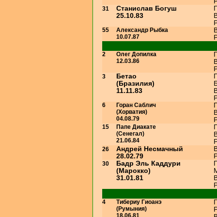
Р
Станислав Богуш
31
25.10.83
В
Р
55
Александр Рыбка
В
10.07.87
Р
2
Олег Допилка
12.03.86
В
Р
Бетао
3
(Бразилия)
11.11.83
В
Р
6
Горан Саблич
(Хорватия)
В
04.08.79
Р
15
Папе Диакате
(Сенегал)
В
21.06.84
Р
Андрей Несмачный
В
26
28.02.79
Р
Бадр Эль Каддури
30
(Марокко)
31.01.81
В
Р
4
Тибериу Гиоанэ
(Румыния)
18.06.81
В