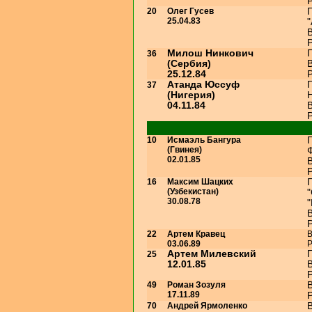
Р
20
Олег Гусев
25.04.83
В
Р
Милош Нинкович
36
(Сербия)
В
25.12.84
Р
Атанда Юссуф
37
(Нигерия)
04.11.84
В
Р
10
Исмаэль Бангура
(Гвинея)
02.01.85
В
Р
16
Максим Шацких
(Узбекистан)
"
30.08.78
"
В
Р
22
Артем Кравец
В
03.06.89
Р
Артем Милевский
25
12.01.85
В
Р
49
Роман Зозуля
В
17.11.89
Р
70
Андрей Ярмоленко
В