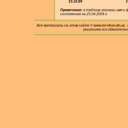
23.10.89
Р
Примечание:
в таблице указаны имя и 
состояннию на 25.04.2009 г.
Все материалы на этом сайте ©
www.terrikon.dn.ua
.
указанием эса обязательн