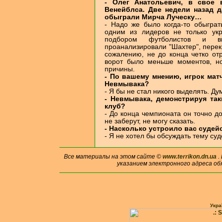
- Олег Анатольевич, в свое
Венейблса. Две недели назад 
обыграли Мирча Луческу…
- Надо же было когда-то обыграт
одним из лидеров не только укр
подбором футболистов и вы
проанализировали "Шахтер", перекр
сожалению, не до конца четко от
ворот было меньше моментов, но
причины.
- По вашему мнению, игрок мат
Невмывака?
- Я бы не стал никого выделять. Ду
- Невмывака, демонстрируя так
клуб?
- До конца чемпионата он точно до
не заберут, не могу сказать.
- Насколько устроило вас судей
- Я не хотел бы обсуждать тему суд
Все материалы на этом сайте ©
www.terrikon.dn.ua
.
указанием электронного адреса об
Укра