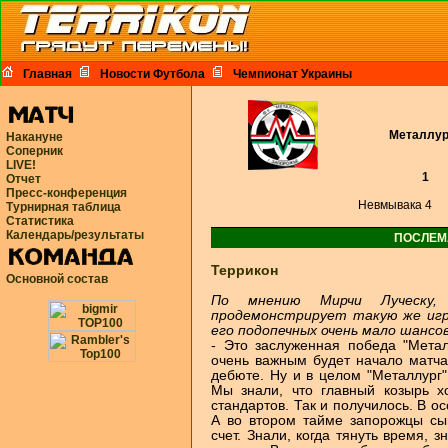
Главная
Новости Футбола
Чемпионат Украины
Металлур
Накануне
Соперник
LIVE!
1
Отчет
Пресс-конференция
Невмывака 4
Турнирная таблица
Статистика
Календарь/результаты
ПОСЛЕМ
Террикон
Основной состав
По мнению Мирчи Луческу,
продемонстрирует такую же игру
его подопечных очень мало шансов
- Это заслуженная победа "Метал
очень важным будет начало матча
дебюте. Ну и в целом "Металлург" 
Мы знали, что главный козырь х
стандартов. Так и получилось. В ос
А во втором тайме запорожцы сыг
счет. Знали, когда тянуть время, 