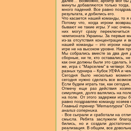
далее… Возможно, арбитр мог бы д
минуты добавляются только тогда,
много падений. Все равно поздрав
результата, и добились его.
Что касается нашей команды, то я 
Потому что, когда игроки возвр
бывают не такие игры. У нас очень
них могут сразу переключитьс
чемпионата Украины. За первые ми
из-за отсутствия концентрации и 
нашей команды – это игроки наци
игре не на высоком уровне. Нам п
Мы собрались вместе за два дня д
сборные, ни те, кто оставались, не
как они должны были это сделать. 
же, игра с "Марселем" в четверг. Х
разных турнира – Кубок УЕФА и че
Сегодня было несколько моменто
сегодня нужно сделать все возможн
Если будем играть так, как сегодня
Отмечу еще раз действия хозяе
симуляция, долго валялись на пол
на поле. От этого задержки игры 
равно поздравляю команду хозяев 
Главный тренер "Металлурга" Ол
анализ соперника.
- Все сыграли и сработали на отл
смысла. Ребята заслужили благод
бились, но и создали достаточн
реализация. В общем, все довольн