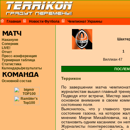
Главная
Новости Футбола
Чемпионат Украины
Шахте
Накануне
Соперник
LIVE!
1
Отчет
Пресс-конференция
Виллиан 47
Турнирная таблица
Статистика
Календарь/результаты
ПОСЛЕМ
Террикон
Основной состав
По завершении матча чемпионат
журналистам вышел главный тренер
Подводя итог встречи, Мистер заклю
основное внимание в своем комм
состоянию поля.
Выяснилось, что у главного тре
состояние газона, на которое жал
мнению Мирчи Михайловича, на р
остановить одним касанием: он неп
Журналисты поинтересовались, а