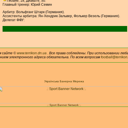
Гиоане, 18, Диакате, 50.
Главный тренер: Юрий Семин
Арбитр: Вольфганг Штарк (Германия).
Ассистенты арбитра: Ян-Хендрик Зальвер, Фолькер Везель (Германия).
Делегат ФФУ:
м сайте ©
www.terrikon.dn.ua
. Все права соблюдены. При использовании люб
анием электронного адреса обязательна. По всем вопросам
football@terrikon
Українська Банерна Мережа
.: Sport Banner Network :.