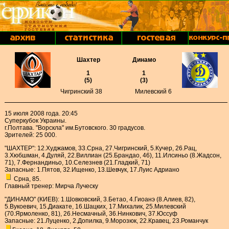
Шахтер
Динамо
1
1
(5)
(3)
Чигринский 38
Милевский 6
15 июля 2008 года. 20:45
Суперкубок Украины.
г.Полтава. "Ворскла" им.Бутовского. 30 градусов.
Зрителей: 25 000.
"ШАХТЕР": 12.Худжамов, 33.Срна, 27.Чигринский, 5.Кучер, 26.Рац,
3.Хюбшман, 4.Дуляй, 22.Виллиан (25.Брандао, 46), 11.Илсиньо (8.Жадсон,
71), 7.Фернандиньо, 10.Селезнев (21.Гладкий, 71)
Запасные: 1.Пятов, 32.Ищенко, 13.Шевчук, 17.Луис Адриано
Срна, 85.
Главный тренер: Мирча Луческу
"ДИНАМО" (КИЕВ): 1.Шовковский, 3.Бетао, 4.Гиоанэ (8.Алиев, 82),
5.Вукоевич, 15.Диакате, 16.Шацких, 17.Михалик, 25.Милевский
(70.Ярмоленко, 81), 26.Несмачный, 36.Нинкович, 37.Юссуф
Запасные: 21.Луценко, 2.Допилка, 9.Морозюк, 22.Кравец, 23.Романчук