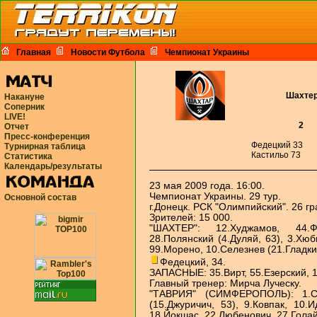
Главная
Новости Футбола
Чемпионат Украины
Шахте
Накануне
Соперник
LIVE!
2
Отчет
Пресс-конференция
Федецкий 33
Турнирная таблица
Кастильо 73
Статистика
Календарь/результаты
23 мая 2009 года. 16:00.
Чемпионат Украины. 29 тур.
Основной состав
г.Донецк. РСК "Олимпийский". 26 гр
Зрителей: 15 000.
"ШАХТЕР": 12.Худжамов, 44.Ф
28.Полянский (4.Дуляй, 63), 3.Хюб
99.Морено, 10.Селезнев (21.Гладкий
Федецкий, 34.
ЗАПАСНЫЕ: 35.Вирт, 55.Езерский, 1
Главный тренер: Мирча Луческу.
"ТАВРИЯ" (СИМФЕРОПОЛЬ): 1.Ста
(15.Джуричич, 53), 9.Ковпак, 10.
18.Йокшас, 22.Любенович, 27.Гола