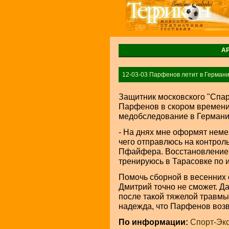
А
12-03-03 Парфенов летит в Герман
Защитник московского "Спар
Парфенов в скором времени
медобследование в Германи
- На днях мне оформят немец
чего отправлюсь на контрол
Пфайфера. Восстановление 
тренируюсь в Тарасовке по 
Помочь сборной в весенних
Дмитрий точно не сможет. Д
после такой тяжелой травмы
надежда, что Парфенов возв
По информации:
Спорт-Эк