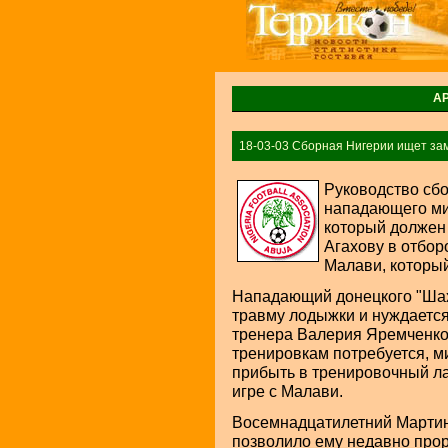
А
18-03-03 Сборная Нигерии ищет за
Руководство сб
нападающего ми
который должен
Агахову в отбор
Малави, который
Нападающий донецкого "Шах
травму лодыжки и нуждается
тренера Валерия Яремченко,
тренировкам потребуется, м
прибыть в тренировочный ла
игре с Малави.
Восемнадцатилетний Мартин
позволило ему недавно прор