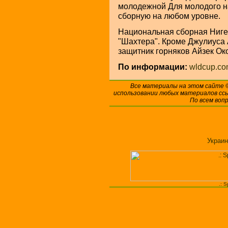
молодежной Для молодого н
сборную на любом уровне.
Национальная сборная Нигер
"Шахтера". Кроме Джулиуса
защитник горняков Айзек Ок
По информации:
wldcup.c
Все материалы на этом сайте
использовании любых материалов ссы
По всем воп
Украин
.: 