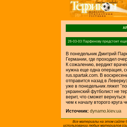
А
26-03-03 Парфенову предстоит еще
В понедельник Дмитрий Пар
Германии, где проходил оче
К сожалению, вердикт враче
нужна еще одна операция, 
rus.spartak.com. В воскресе
отправится назад в Леверкуз
уже в понедельник ляжет "по
украинский футболист не те
верит, что сможет вернуться
чем к началу второго круга 
Источник:
dynamo.kiev.ua
Все материалы на этом сайте
использовании любых материалов ссы