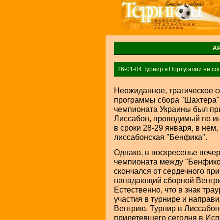
А
26-01-04 Турнир в Португалии не со
Неожиданное, трагическое 
программы сбора "Шахтера" 
чемпионата Украины был пр
Лиссабон, проводимый по и
в сроки 28-29 января, в нем
лиссабонская "Бенфика".
Однако, в воскресенье вече
чемпионата между "Бенфикой
скончался от сердечного пр
нападающий сборной Венгрии
Естественно, что в знак тра
участия в турнире и направ
Венгрию. Турнир в Лиссабон
прилетевшего cегодня в Исп