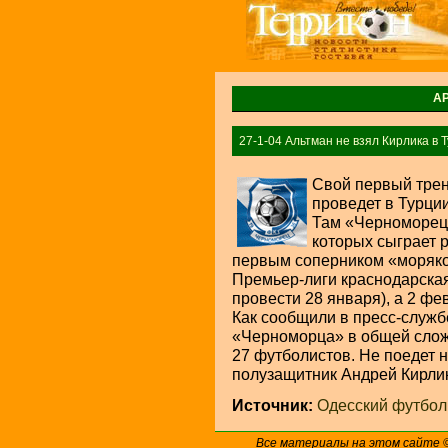
А
27-1-04 Альтман не взял Кирлика в 
Свой первый тре
проведет в Турции
Там «Черноморец»
которых сыграет 
первым соперником «моряко
Премьер-лиги краснодарская
провести 28 января), а 2 ф
Как сообщили в пресс-службе
«Черноморца» в общей сложн
27 футболистов. Не поедет 
полузащитник Андрей Кирлик
Источник:
Одесский футбол
Все материалы на этом сайте