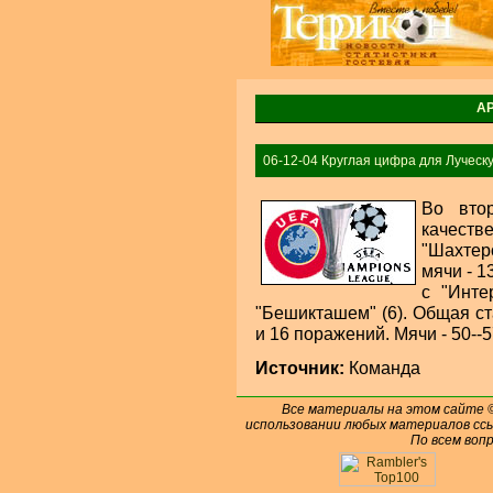
А
06-12-04 Круглая цифра для Луческ
Во вто
качест
"Шахтер
мячи - 1
с "Инте
"Бешикташем" (6). Общая ста
и 16 поражений. Мячи - 50--5
Источник:
Команда
Все материалы на этом сайте
использовании любых материалов ссы
По всем воп