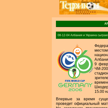
А
08-12-04 Албания и Украина сыграю
Федера
местом
национ
Албани
9 февр
ЧМ-20
стадио
зрител
времен
Шкодер
15.00 н
Впервые за время сущес
проведет официальный матч