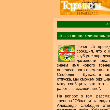
А
25-12-04 Тренера "Оболони" объявя
Почетный прези
сообщил, что с 
клуб уже определи
должности подал
знаем имя нового тренер
определенного времени его 
Слободян. - Думаю, в пон
отпуска, мы сможем официал
могу сообщить, что это -
работы в высшей лиге".
На вопрос о том, рассма
тренера "Оболони" кандида
Александр Слободня отв