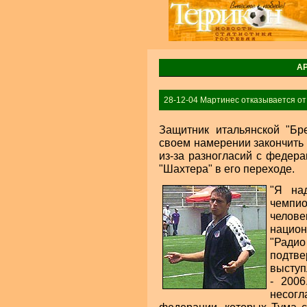
А
28-12-04 Мартинес отказывается от
Защитник итальянской "Б
своем намерении закончить
из-за разногласий с федера
"Шахтера" в его переходе.
"Я на
чемпио
челов
национ
"Ради
подтв
выступ
- 2006
несог