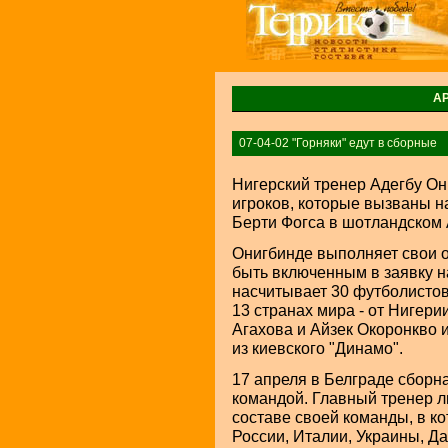
А
07-04-02 "Горняки" едут в сборные
Нигерский тренер Адегбу Он
игроков, которые вызваны н
Берти Фогса в шотландском 
Онигбинде выполняет свои 
быть включенным в заявку 
насчитывает 30 футболистов
13 странах мира - от Нигери
Агахова и Айзек Окоронкво 
из киевского "Динамо".
17 апреля в Белграде сборн
командой. Главный тренер л
составе своей команды, в к
России, Италии, Украины, Да