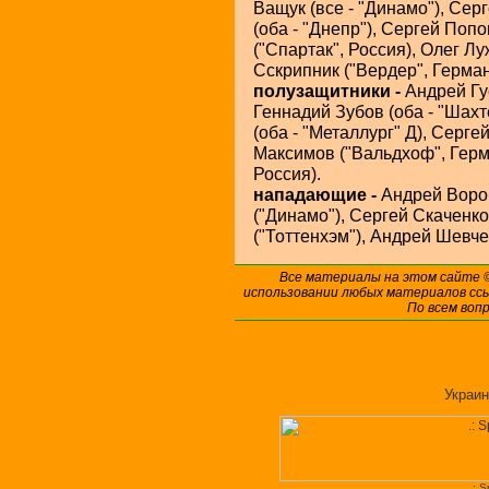
Ващук (все - "Динамо"), Се
(оба - "Днепр"), Сергей Поп
("Спартак", Россия), Олег Л
Сскрипник ("Вердер", Герман
полузащитники -
Андрей Гу
Геннадий Зубов (оба - "Шах
(оба - "Металлург" Д), Серг
Максимов ("Вальдхоф", Герм
Россия).
нападающие -
Андрей Вороб
("Динамо"), Сергей Скаченко
("Тоттенхэм"), Андрей Шевче
Все материалы на этом сайте
использовании любых материалов ссы
По всем воп
Украин
.: 