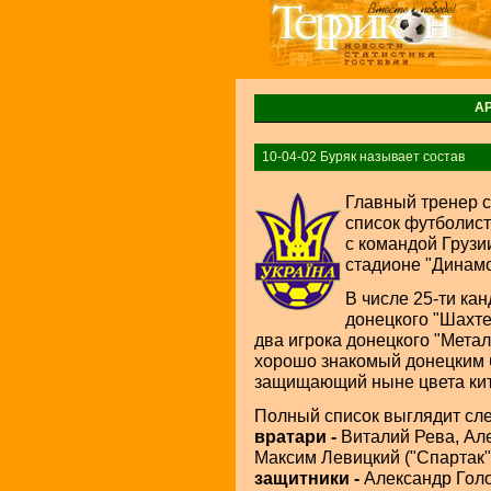
А
10-04-02 Буряк называет состав
Главный тренер 
список футболист
с командой Грузи
стадионе "Динамо
В числе 25-ти ка
донецкого "Шахте
два игрока донецкого "Метал
хорошо знакомый донецким 
защищающий ныне цвета кит
Полный список выглядит сл
вратари -
Виталий Рева, Але
Максим Левицкий ("Спартак",
защитники -
Александр Голо