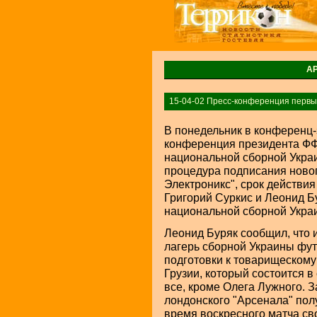
А
15-04-02 Пресс-конференция первы
В понедельник в конференц-
конференция президента ФФУ
национальной сборной Укра
процедура подписания новог
Электроникс", срок действия 
Григорий Суркис и Леонид Б
национальной сборной Укра
Леонид Буряк сообщил, что 
лагерь сборной Украины фу
подготовки к товарищескому
Грузии, который состоится в
все, кроме Олега Лужного. 
лондонского "Арсенала" пол
время воскресного матча сво