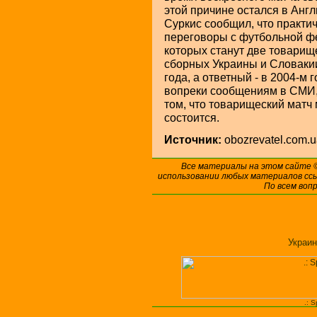
этой причине остался в Англ
Суркис сообщил, что практи
переговоры с футбольной ф
которых станут две товарищ
сборных Украины и Словакии
года, а ответный - в 2004-м 
вопреки сообщениям в СМИ,
том, что товарищеский матч
состоится.
Источник:
obozrevatel.com.
Все материалы на этом сайте
использовании любых материалов ссы
По всем воп
Украин
.: 