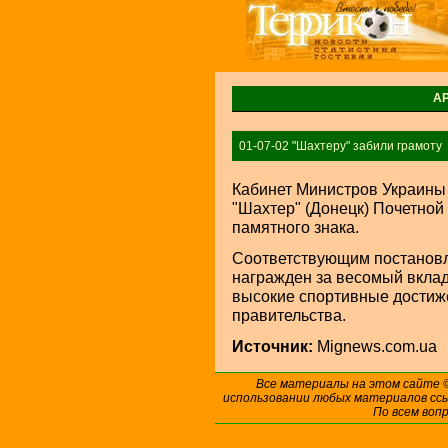
А
01-07-02 "Шахтеру" забили грамоту
Кабинет Министров Украины 
"Шахтер" (Донецк) Почетной
памятного знака.
Соответствующим постановл
награжден за весомый вклад
высокие спортивные достиж
правительства.
Источник:
Mignews.com.ua
Все материалы на этом сайте
использовании любых материалов ссы
По всем воп