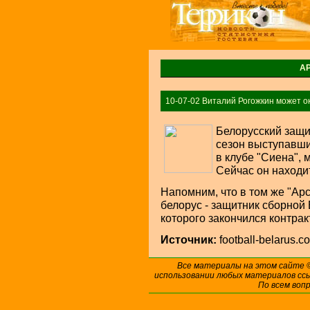
А
10-07-02 Виталий Рогожкин может ок
Белорусский защи
сезон выступавши
в клубе "Сиена", 
Сейчас он находит
Напомним, что в том же "Ар
белорус - защитник сборной
которого закончился контрак
Источник:
football-belarus.c
Все материалы на этом сайте
использовании любых материалов ссы
По всем воп