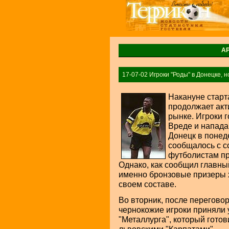
А
17-07-02 Игроки "Роды" в Донецке, но
Накануне старт
продолжает акт
рынке. Игроки 
Вреде и напад
Донецк в понед
сообщалось с с
футболистам пр
Однако, как сообщил главны
именно бронзовые призеры х
своем составе.
Во вторник, после перегово
чернокожие игроки приняли 
"Металлурга", который готов