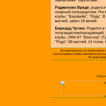
львовскими "Карпатами".
Раджеллио Вреде
, родился
опорный полузащитник. Рост 
клубы: "Ваалвейк", "Рода". 
матчей, забил 18 мячей.
Бернард Чутанг.
Родился в 
полузащитник/нападающий. Ро
клубы: 1994-97 "Ванспор" (Ту
"Рода": 88 матчей, 14 голов.
Все материалы на этом сайте
использовании любых материалов ссы
По всем воп
Украин
.: 