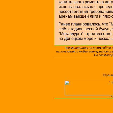
капитального ремонта в авгу
использовалась для проведе
несоответствия требовани
аренам высшей лиги и плохо
Ранее планировалось, что "
себя стадион весной будущег
"Металлурга" строительство
на Донецком море и несколь
Все материалы на этом сайте
использовании любых материалов ссы
По всем воп
Украин
.: 