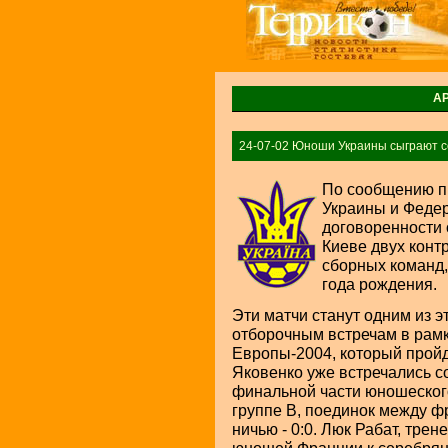
А
24-07-02 Юноши Украины сыграют с
По сообщению п
Украины и Феде
договоренности о
Киеве двух конт
сборных команд,
года рождения.
Эти матчи станут одним из 
отборочным встречам в рам
Европы-2004, который прой
Яковенко уже встречались с
финальной части юношеског
группе B, поединок между ф
ничью - 0:0. Люк Рабат, тре