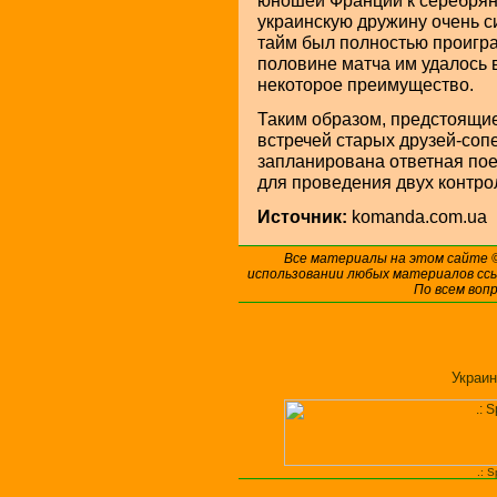
юношей Франции к серебрян
украинскую дружину очень с
тайм был полностью проигран
половине матча им удалось 
некоторое преимущество.
Таким образом, предстоящие
встречей старых друзей-сопе
запланирована ответная пое
для проведения двух контро
Источник:
komanda.com.ua
Все материалы на этом сайте
использовании любых материалов ссы
По всем воп
Украин
.: 