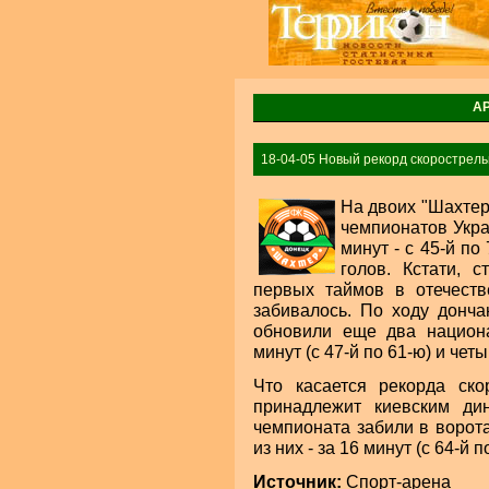
А
18-04-05 Новый рекорд скорострель
На двоих "Шахтер
чемпионатов Укра
минут - с 45-й по
голов. Кстати, 
первых таймов в отечеств
забивалось. По ходу донч
обновили еще два национа
минут (с 47-й по 61-ю) и четы
Что касается рекорда ско
принадлежит киевским ди
чемпионата забили в ворота
из них - за 16 минут (с 64-й п
Источник:
Спорт-арена