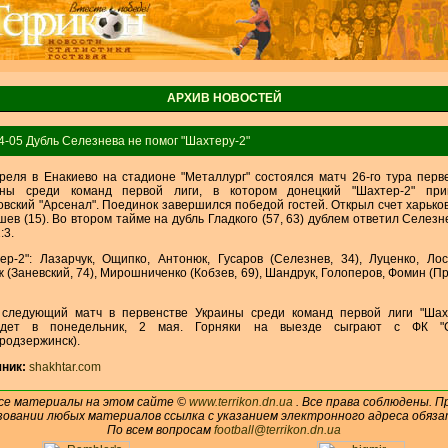
АРХИВ НОВОСТЕЙ
4-05 Дубль Селезнева не помог "Шахтеру-2"
реля в Енакиево на стадионе "Металлург" состоялся матч 26-го тура перв
ины среди команд первой лиги, в котором донецкий "Шахтер-2" при
овский "Арсенал". Поединок завершился победой гостей. Открыл счет харько
ев (15). Во втором тайме на дубль Гладкого (57, 63) дублем ответил Селезне
:3.
ер-2": Лазарчук, Ощипко, Антонюк, Гусаров (Селезнев, 34), Луценко, Лос
 (Заневский, 74), Мирошниченко (Кобзев, 69), Шандрук, Голоперов, Фомин (Пр
 следующий матч в первенстве Украины среди команд первой лиги "Шах
едет в понедельник, 2 мая. Горняки на выезде сыграют с ФК "С
родзержинск).
ник:
shakhtar.com
се материалы на этом сайте ©
www.terrikon.dn.ua
. Все права соблюдены. П
зовании любых материалов ссылка с указанием электронного адреса обяза
По всем вопросам
football@terrikon.dn.ua