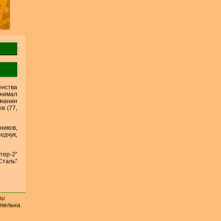
енства
нимал
вчанин
в (77,
ников,
едчук,
тер-2"
таль"
ри
тельна.