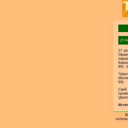
27-0
27 ап
Укра
харьк
Барыш
89) - 2
"Шахт
Матяж
69).
Свой
пров
(Днеп
Источ
В
исполь