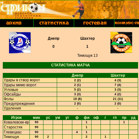
Днепр
Шахтер
0
1
Тимощук 13
СТАТИСТИКА МАТЧА
Днепр
Шахтер
Удары в створ ворот
2 (2)
4 (3)
Удары мимо ворот
2 (1)
7 (4)
Угловые
5 (2)
3 (3)
Офсайды
3 (3)
4 (2)
Фолы
18 (8)
21 (11)
Предупреждения
2 (0)
2 (0)
Удаления
-
-
Игрок
мин
ус
ум
уг
ф
фи
оф
г
гп
пр
уд
Ковалевски-вр
90
1
1
Старостяк
90
1
Глевецкас
90
4
1
Тимощук
90
2
2
1