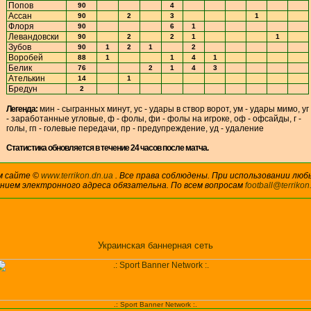
Попов
90
4
Ассан
90
2
3
1
Флоря
90
6
1
Левандовски
90
2
2
1
1
Зубов
90
1
2
1
2
Воробей
88
1
1
4
1
Белик
76
2
1
4
3
Ателькин
14
1
Бредун
2
Легенда:
мин - сыгранных минут, ус - удары в створ ворот, ум - удары мимо, уг
- заработанные угловые, ф - фолы, фи - фолы на игроке, оф - офсайды, г -
голы, гп - голевые передачи, пр - предупреждение, уд - удаление
Cтатистика обновляется в течение 24 часов после матча.
м сайте ©
www.terrikon.dn.ua
. Все права соблюдены. При использовании люб
анием электронного адреса обязательна. По всем вопросам
football@terrikon
Украинская баннерная сеть
.: Sport Banner Network :.