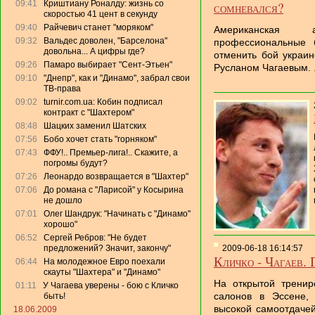
09:41
Криштиану Роналду: жизнь со
сомневался?
скоростью 41 цент в секунду
09:40
Райчевич станет "моряком"
Американская 
09:32
Вальдес доволен, "Барселона"
профессиональные 
довольна... А цифры где?
отменить бой украин
09:26
Памаро выбирает "Сент-Этьен"
Русланом Чагаевым. ..
09:10
"Днепр", как и "Динамо", забрал свои
ТВ-права
09:02
turnir.com.ua: Кобин подписал
контракт с "Шахтером"
08:48
Шацких заменил Шатских
07:56
Бобо хочет стать "горняком"
07:43
ФФУ!.. Премьер-лига!.. Скажите, а
погромы будут?
07:26
Леонардо возвращается в "Шахтер"
07:06
До романа с "Ларисой" у Косырина
не дошло
07:01
Олег Шандрук: "Начинать с "Динамо"
хорошо"
06:52
Сергей Ребров: "Не будет
предложений? Значит, закончу"
2009-06-18 16:14:57
Кличко - Чагаев.
06:44
На молодежное Евро поехали
скауты "Шахтера" и "Динамо"
На открытой тренир
01:11
У Чагаева уверены - бою с Кличко
салонов в Эссене,
быть!
высокой самоотдачей
18.06.2009