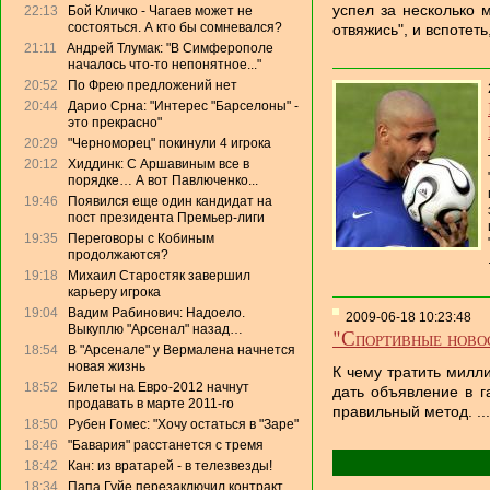
успел за несколько 
22:13
Бой Кличко - Чагаев может не
состояться. А кто бы сомневался?
отвяжись", и вспотеть, 
21:11
Андрей Тлумак: "В Симферополе
началось что-то непонятное..."
20:52
По Фрею предложений нет
20:44
Дарио Срна: "Интерес "Барселоны" -
это прекрасно"
20:29
"Черноморец" покинули 4 игрока
20:12
Хиддинк: С Аршавиным все в
порядке… А вот Павлюченко...
19:46
Появился еще один кандидат на
пост президента Премьер-лиги
19:35
Переговоры с Кобиным
продолжаются?
19:18
Михаил Старостяк завершил
карьеру игрока
19:04
Вадим Рабинович: Надоело.
2009-06-18 10:23:48
Выкуплю "Арсенал" назад…
"Спортивные ново
18:54
В "Арсенале" у Вермалена начнется
новая жизнь
К чему тратить милл
18:52
Билеты на Евро-2012 начнут
дать объявление в га
продавать в марте 2011-го
правильный метод. ....
18:50
Рубен Гомес: "Хочу остаться в "Заре"
18:46
"Бавария" расстанется с тремя
18:42
Кан: из вратарей - в телезвезды!
18:34
Папа Гуйе перезаключил контракт