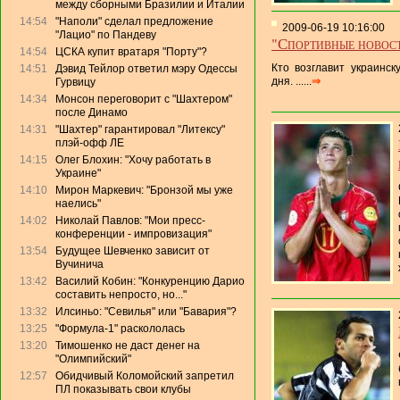
между сборными Бразилии и Италии
14:54
"Наполи" сделал предложение
2009-06-19 10:16:00
"Лацио" по Пандеву
"Спортивные новос
14:54
ЦСКА купит вратаря "Порту"?
Кто возглавит украинск
14:51
Дэвид Тейлор ответил мэру Одессы
дня. ......
⇒
Гурвицу
14:34
Монсон переговорит с "Шахтером"
после Динамо
14:31
"Шахтер" гарантировал "Литексу"
плэй-офф ЛЕ
14:15
Олег Блохин: "Хочу работать в
Украине"
14:10
Мирон Маркевич: "Бронзой мы уже
наелись"
14:02
Николай Павлов: "Мои пресс-
конференции - импровизация"
13:54
Будущее Шевченко зависит от
Вучинича
13:42
Василий Кобин: "Конкуренцию Дарио
составить непросто, но..."
13:32
Илсиньо: "Севилья" или "Бавария"?
13:25
"Формула-1" раскололась
13:20
Тимошенко не даст денег на
"Олимпийский"
12:57
Обидчивый Коломойский запретил
ПЛ показывать свои клубы