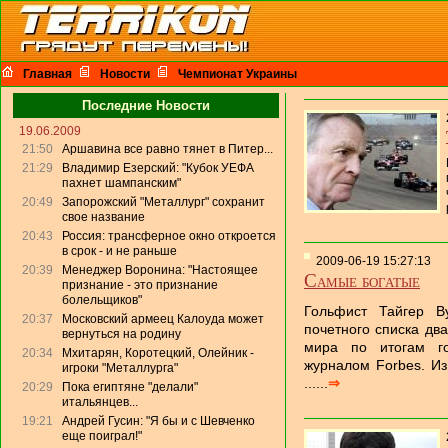
Главная
Новости
Чемпионат Украины
Последние Новости
19.06.2009
21:50
Аршавина все равно тянет в Питер...
21:29
Владимир Езерский: "Кубок УЕФА
пахнет шампанским"
20:49
Запорожский "Металлург" сохранит
свое название
20:43
Россия: трансферное окно откроется
в срок - и не раньше
2009-06-19 15:27:13
20:39
Менеджер Воронина: "Настоящее
Самые богатые
признание - это признание
болельщиков"
Гольфист Тайгер В
20:37
Московский армеец Калоуда может
почетного списка дв
вернуться на родину
мира по итогам го
20:34
Мхитарян, Коротецкий, Олейник -
журналом Forbes. Из
игроки "Металлурга"
......
⇒
20:29
Пока египтяне "делали"
итальянцев...
19:21
Андрей Гусин: "Я бы и с Шевченко
еще поиграл!"