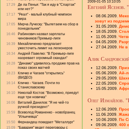
2009-01-05 10:10:05
17:29
Де ла Пенья: "Так я иду в "Спартак"
Евгений Ясенов. "
или нет?"
17:17
"Реал" - малый клубный чемпион
08.06.2009.
Мекс
мира
зовут из подзем
17:05
Мирча Луческу: "Вылетаем на сбор в
31.05.2009.
Демо
понедельник"
18.05.2009.
Стол
16:46
Рабинович назвал зарплаты
11.05.2009.
Четв
чиновников Премьер-лиги
04.05.2009.
Разр
16:39
Михайличенко предлагает
27.04.2009.
Не в
ужесточить лимит на легионеров
16:34
Андрей Павелко: "В Премьер-лиге
Алик Сандровский
назревает огромный скандал"
16:28
"Динамо" удивилось продаже прав на
12.06.2009.
При
показ своих матчей
05.06.2009.
Ай-л
16:23
Кличко и Чагаев "открылись"
(ВИДЕО)
29.05.2009.
Шахе
16:14
Кличко - Чагаев. Почти по
22.05.2009.
Спро
Станиславскому
15.05.2009.
Афро
16:10
Николай Костов: "Возможно, приедут
еще три новичка"
Олег Измайлов. "
16:06
Виталий Данилов: "Я не чей-то
ручной президент"
12.06.2009.
Прос
15:59
Всеволод Романенко - новобранец
11.06.2009.
Жажа
"Ильичевца"
10.06.2009.
По С
15:50
Фернандеш покидает "Металлург"
09.06.2009.
400 
15:09
"Бавария" ведет переговоры с