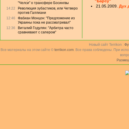
"Барсу"
"Челси" о трансфере Босингвы
21.05.2009.
Дух 
14:22
Революция зубастиков, или Четверо
против Галлиани
12:46
Фабиан Монцон: "Предложение из
Украины пока не рассматривал"
12:36
Виталий Годулян: "Арбитра часто
сравнивают с сапером"
Новый сайт Terrikon :
Фу
Все материалы на этом сайте ©
terrikon.com
. Все права соблюдены. При исп
вопр
Размещ