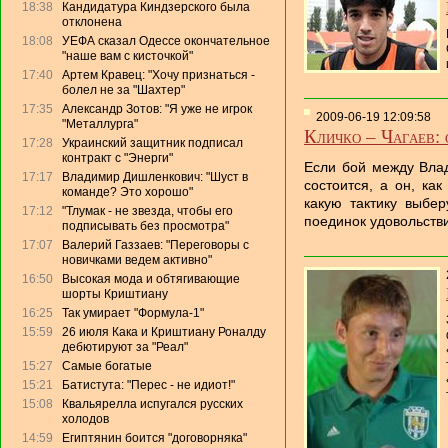
18:38
Кандидатура Киндзерского была
отклонена
18:08
УЕФА сказал Одессе окончательное
"наше вам с кисточкой"
17:40
Артем Кравец: "Хочу признаться -
болел не за "Шахтер"
17:35
Александр Зотов: "Я уже не игрок
2009-06-19 12:09:58
"Металлурга"
Кличко – Чагаев: 
17:28
Украинский защитник подписал
контракт с "Энерги"
Если бой между Вла
17:17
Владимир Дишленкович: "Шуст в
состоится, а он, как
команде? Это хорошо"
какую тактику выбе
17:12
"Тлумак - не звезда, чтобы его
поединок удовольстви
подписывать без просмотра"
17:07
Валерий Газзаев: "Переговоры с
новичками ведем активно"
16:50
Высокая мода и обтягивающие
шорты Криштиану
16:25
Так умирает "Формула-1"
15:59
26 июля Кака и Криштиану Роналду
дебютируют за "Реал"
15:27
Самые богатые
15:21
Батистута: "Перес - не идиот!"
15:08
Квальярелла испугался русских
холодов
14:59
Египтянин боится "договорняка"