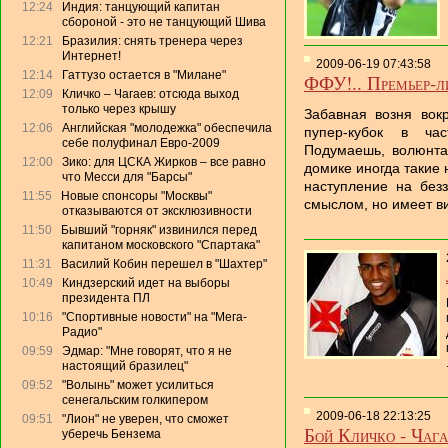
12:24
Индия: танцующий капитан
сбороной - это не танцующий Шива
12:21
Бразилия: снять тренера через
Интернет!
2009-06-19 07:43:58
12:14
Гаттузо остается в "Милане"
ФФУ!.. Премьер-ли
12:09
Кличко – Чагаев: отсюда выход
только через крышу
Забавная возня вок
12:06
Английская "молодежка" обеспечила
пупер-кубок в ча
себе полуфинал Евро-2009
Подумаешь, волюнта
12:00
Зико: для ЦСКА Жирков – все равно
домике иногда такие
что Месси для "Барсы"
наступление на без
11:55
Новые спонсоры "Москвы"
смыслом, но имеет вид
отказываются от эксклюзивности
11:50
Бывший "горняк" извинился перед
капитаном московского "Спартака"
11:31
Василий Кобин перешел в "Шахтер"
10:49
Киндзерский идет на выборы
президента ПЛ
10:16
"Спортивные новости" на "Мега-
Радио"
09:59
Эдмар: "Мне говорят, что я не
настоящий бразилец"
09:52
"Волынь" может усилиться
сенегальским голкипером
2009-06-18 22:13:25
09:51
"Лион" не уверен, что сможет
Бой Кличко - Чага
уберечь Бензема