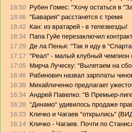
18:50
Рубен Гомес: "Хочу остаться в "З
18:46
"Бавария" расстанется с тремя
18:42
Кан: из вратарей - в телезвезды!
18:34
Папа Гуйе перезаключил контрак
17:29
Де ла Пенья: "Так я иду в "Спарта
17:17
"Реал" - малый клубный чемпион
17:05
Мирча Луческу: "Вылетаем на сбо
16:46
Рабинович назвал зарплаты чино
16:39
Михайличенко предлагает ужесто
16:34
Андрей Павелко: "В Премьер-лиге
16:28
"Динамо" удивилось продаже прав
16:23
Кличко и Чагаев "открылись" (В
16:14
Кличко - Чагаев. Почти по Стани