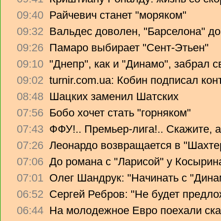
09:40
Райчевич станет "моряком"
09:32
Вальдес доволен, "Барселона" до
09:26
Памаро выбирает "Сент-Этьен"
09:10
"Днепр", как и "Динамо", забрал 
09:02
turnir.com.ua: Кобин подписал ко
08:48
Шацких заменил Шатских
07:56
Бобо хочет стать "горняком"
07:43
ФФУ!.. Премьер-лига!.. Скажите, 
07:26
Леонардо возвращается в "Шахте
07:06
До романа с "Ларисой" у Косырин
07:01
Олег Шандрук: "Начинать с "Дина
06:52
Сергей Ребров: "Не будет предло
06:44
На молодежное Евро поехали ска