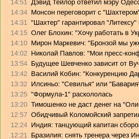
14:51
Дэвид Тейлор ответил мэру Одес
14:34
Монсон переговорит с "Шахтером
14:31
"Шахтер" гарантировал "Литексу
14:15
Олег Блохин: "Хочу работать в Ук
14:10
Мирон Маркевич: "Бронзой мы уж
14:02
Николай Павлов: "Мои пресс-кон
13:54
Будущее Шевченко зависит от Ву
13:42
Василий Кобин: "Конкуренцию Дари
13:32
Илсиньо: "Севилья" или "Бавария
13:25
"Формула-1" раскололась
13:20
Тимошенко не даст денег на "Ол
12:57
Обидчивый Коломойский запретил
12:24
Индия: танцующий капитан сборо
12:21
Бразилия: снять тренера через Ин