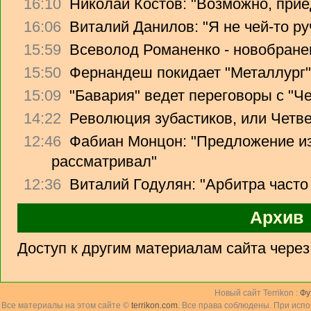
16:10
Николай Костов: "Возможно, прие
16:06
Виталий Данилов: "Я не чей-то ру
15:59
Всеволод Романенко - новобране
15:50
Фернандеш покидает "Металлург"
15:09
"Бавария" ведет переговоры с "Ч
14:22
Революция зубастиков, или Четв
12:46
Фабиан Монцон: "Предложение из
рассматривал"
12:36
Виталий Годулян: "Арбитра часто
Архив
Доступ к другим материалам сайта чере
Новый сайт Terrikon :
Фу
Все материалы на этом сайте ©
terrikon.com
. Все права соблюдены. При исп