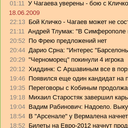
01:11
У Чагаева уверены - бою с Кличко
18.06.2009
22:13
Бой Кличко - Чагаев может не сос
21:11
Андрей Тлумак: "В Симферополе н
20:52
По Фрею предложений нет
20:44
Дарио Срна: "Интерес "Барселоны"
20:29
"Черноморец" покинули 4 игрока
20:12
Хиддинк: С Аршавиным все в пор
19:46
Появился еще один кандидат на 
19:35
Переговоры с Кобиным продолж
19:18
Михаил Старостяк завершил карь
19:04
Вадим Рабинович: Надоело. Вык
18:54
В "Арсенале" у Вермалена начнет
18:52
Билеты на Евро-2012 начнут прод