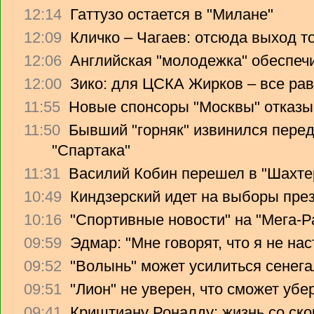
12:14
Гаттузо остается в "Милане"
12:09
Кличко – Чагаев: отсюда выход т
12:06
Английская "молодежка" обеспеч
12:00
Зико: для ЦСКА Жирков – все рав
11:55
Новые спонсоры "Москвы" отказы
11:50
Бывший "горняк" извинился перед
"Спартака"
11:31
Василий Кобин перешел в "Шахте
10:49
Киндзерский идет на выборы пре
10:16
"Спортивные новости" на "Мега-Р
09:59
Эдмар: "Мне говорят, что я не на
09:52
"Волынь" может усилиться сенег
09:51
"Лион" не уверен, что сможет убе
09:41
Криштиану Роналду: жизнь со ско