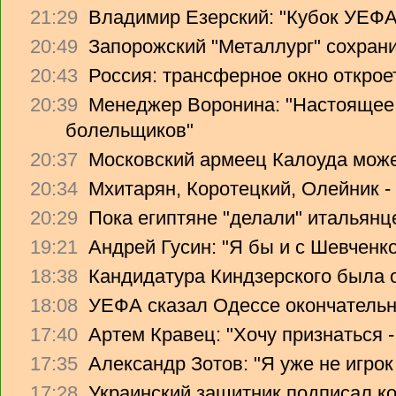
21:29
Владимир Езерский: "Кубок УЕФА
20:49
Запорожский "Металлург" сохрани
20:43
Россия: трансферное окно откроет
20:39
Менеджер Воронина: "Настоящее 
болельщиков"
20:37
Московский армеец Калоуда може
20:34
Мхитарян, Коротецкий, Олейник -
20:29
Пока египтяне "делали" итальянце
19:21
Андрей Гусин: "Я бы и с Шевченко
18:38
Кандидатура Киндзерского была 
18:08
УЕФА сказал Одессе окончательно
17:40
Артем Кравец: "Хочу признаться -
17:35
Александр Зотов: "Я уже не игрок
17:28
Украинский защитник подписал ко