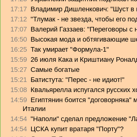
17:17
Владимир Дишленкович: "Шуст в 
17:12
"Тлумак - не звезда, чтобы его п
17:07
Валерий Газзаев: "Переговоры с 
16:50
Высокая мода и обтягивающие ш
16:25
Так умирает "Формула-1"
15:59
26 июля Кака и Криштиану Ронал
15:27
Самые богатые
15:21
Батистута: "Перес - не идиот!"
15:08
Квальярелла испугался русских 
14:59
Египтянин боится "договорняка"
Италии
14:54
"Наполи" сделал предложение "Л
14:54
ЦСКА купит вратаря "Порту"?