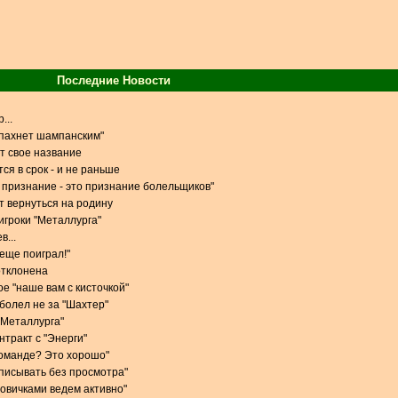
Последние Новости
...
 пахнет шампанским"
т свое название
ся в срок - и не раньше
признание - это признание болельщиков"
 вернуться на родину
игроки "Металлурга"
в...
 еще поиграл!"
отклонена
е "наше вам с кисточкой"
 болел не за "Шахтер"
 "Металлурга"
тракт с "Энерги"
команде? Это хорошо"
одписывать без просмотра"
новичками ведем активно"