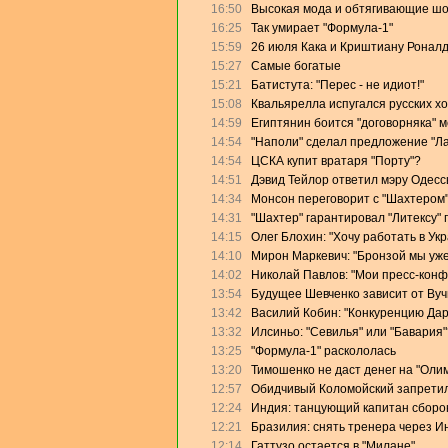
16:50
Высокая мода и обтягивающие ш
16:25
Так умирает "Формула-1"
15:59
26 июля Кака и Криштиану Роналд
15:27
Самые богатые
15:21
Батистута: "Перес - не идиот!"
15:08
Квальярелла испугался русских х
14:59
Египтянин боится "договорняка" 
14:54
"Наполи" сделал предложение "Л
14:54
ЦСКА купит вратаря "Порту"?
14:51
Дэвид Тейлор ответил мэру Одесс
14:34
Монсон переговорит с "Шахтером
14:31
"Шахтер" гарантировал "Литексу"
14:15
Олег Блохин: "Хочу работать в Ук
14:10
Мирон Маркевич: "Бронзой мы уже
14:02
Николай Павлов: "Мои пресс-конф
13:54
Будущее Шевченко зависит от Ву
13:42
Василий Кобин: "Конкуренцию Дари
13:32
Илсиньо: "Севилья" или "Бавария"
13:25
"Формула-1" раскололась
13:20
Тимошенко не даст денег на "Оли
12:57
Обидчивый Коломойский запретил
12:24
Индия: танцующий капитан сборо
12:21
Бразилия: снять тренера через И
12:14
Гаттузо остается в "Милане"