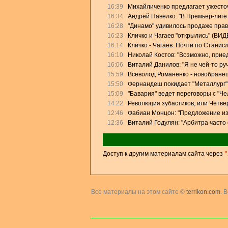
16:39
Михайличенко предлагает ужесто
16:34
Андрей Павелко: "В Премьер-лиге
16:28
"Динамо" удивилось продаже прав
16:23
Кличко и Чагаев "открылись" (ВИД
16:14
Кличко - Чагаев. Почти по Станис
16:10
Николай Костов: "Возможно, прие
16:06
Виталий Данилов: "Я не чей-то ру
15:59
Всеволод Романенко - новобранец
15:50
Фернандеш покидает "Металлург"
15:09
"Бавария" ведет переговоры с "Ч
14:22
Революция зубастиков, или Четве
12:46
Фабиан Монцон: "Предложение из
12:36
Виталий Годулян: "Арбитра часто
Доступ к другим материалам сайта через
"
Все материалы на этом сайте ©
terrikon.com
. 