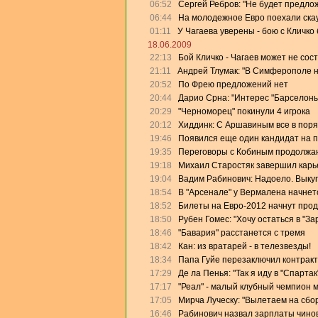
06:52
Сергей Ребров: "Не будет предлож
06:44
На молодежное Евро поехали скау
01:11
У Чагаева уверены - бою с Кличко 
18.06.2009
22:13
Бой Кличко - Чагаев может не сос
21:11
Андрей Тлумак: "В Симферополе на
20:52
По Фрею предложений нет
20:44
Дарио Срна: "Интерес "Барселоны"
20:29
"Черноморец" покинули 4 игрока
20:12
Хиддинк: С Аршавиным все в поря
19:46
Появился еще один кандидат на 
19:35
Переговоры с Кобиным продолжа
19:18
Михаил Старостяк завершил карь
19:04
Вадим Рабинович: Надоело. Выку
18:54
В "Арсенале" у Вермалена начнет
18:52
Билеты на Евро-2012 начнут прод
18:50
Рубен Гомес: "Хочу остаться в "За
18:46
"Бавария" расстанется с тремя
18:42
Кан: из вратарей - в телезвезды!
18:34
Папа Гуйе перезаключил контракт
17:29
Де ла Пенья: "Так я иду в "Спартак
17:17
"Реал" - малый клубный чемпион 
17:05
Мирча Луческу: "Вылетаем на сбо
16:46
Рабинович назвал зарплаты чино