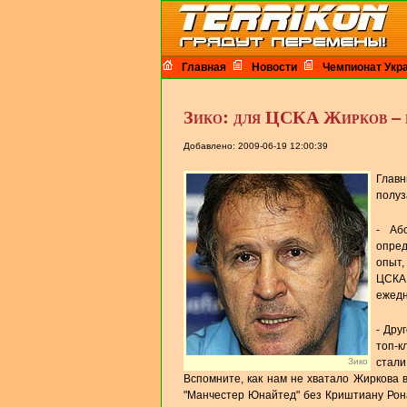
Главная
Новости
Чемпионат Укр
Зико: для ЦСКА Жирков – 
Добавлено: 2009-06-19 12:00:39
Глав
полуз
- Аб
опред
опыт,
ЦСКА 
ежедн
- Дру
топ-к
Зико
стали
Вспомните, как нам не хватало Жиркова 
"Манчестер Юнайтед" без Криштиану Ронал