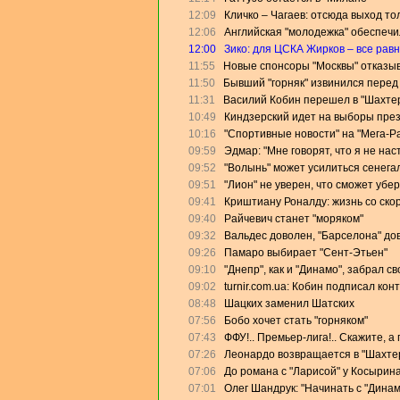
12:09
Кличко – Чагаев: отсюда выход то
12:06
Английская "молодежка" обеспеч
12:00
Зико: для ЦСКА Жирков – все равн
11:55
Новые спонсоры "Москвы" отказыв
11:50
Бывший "горняк" извинился перед
11:31
Василий Кобин перешел в "Шахте
10:49
Киндзерский идет на выборы пре
10:16
"Спортивные новости" на "Мега-Р
09:59
Эдмар: "Мне говорят, что я не на
09:52
"Волынь" может усилиться сенега
09:51
"Лион" не уверен, что сможет убе
09:41
Криштиану Роналду: жизнь со скор
09:40
Райчевич станет "моряком"
09:32
Вальдес доволен, "Барселона" дов
09:26
Памаро выбирает "Сент-Этьен"
09:10
"Днепр", как и "Динамо", забрал с
09:02
turnir.com.ua: Кобин подписал кон
08:48
Шацких заменил Шатских
07:56
Бобо хочет стать "горняком"
07:43
ФФУ!.. Премьер-лига!.. Скажите, а
07:26
Леонардо возвращается в "Шахте
07:06
До романа с "Ларисой" у Косырин
07:01
Олег Шандрук: "Начинать с "Дина