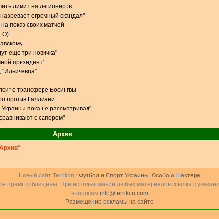
чить лимит на легионеров
 назревает огромный скандал"
 на показ своих матчей
ЕО)
лавскому
дут еще три новичка"
чной президент"
 "Ильичевца"
елси" о трансфере Босингвы
ро против Галлиани
 Украины пока не рассматривал"
 сравнивают с сапером"
Архив
Архив"
Новый сайт Terrikon :
Футбол и Спорт Украины. Особо о Шахтере
Все права соблюдены. При использовании любых материалов ссылка с указани
вопросам
info@terrikon.com
Размещение рекламы на сайте