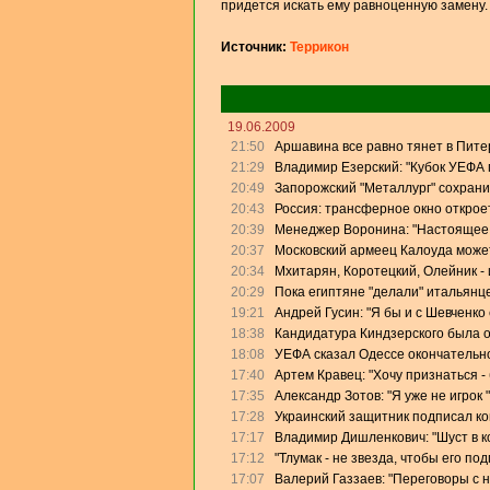
придется искать ему равноценную замену.
Источник:
Террикон
19.06.2009
21:50
Аршавина все равно тянет в Питер
21:29
Владимир Езерский: "Кубок УЕФА
20:49
Запорожский "Металлург" сохрани
20:43
Россия: трансферное окно откроет
20:39
Менеджер Воронина: "Настоящее 
20:37
Московский армеец Калоуда может
20:34
Мхитарян, Коротецкий, Олейник - 
20:29
Пока египтяне "делали" итальянце
19:21
Андрей Гусин: "Я бы и с Шевченко
18:38
Кандидатура Киндзерского была 
18:08
УЕФА сказал Одессе окончательно
17:40
Артем Кравец: "Хочу признаться -
17:35
Александр Зотов: "Я уже не игрок
17:28
Украинский защитник подписал кон
17:17
Владимир Дишленкович: "Шуст в 
17:12
"Тлумак - не звезда, чтобы его п
17:07
Валерий Газзаев: "Переговоры с 