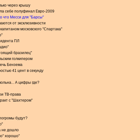
лько через крышу
ила себе полуфинал Евро-2009
о что Месси для "Барсы"
аются от эксклюзивности
 капитаном московского "Спартака"
р"
зидента ПЛ
адио"
стоящий бразилец"
льским голкипером
речь Бензема
остью 41 цент в секунду
ольна... А цифры где?
вои ТВ-права
тракт с "Шахтером"
 погромы будут?
р"
а не дошло
мо" хорошо"