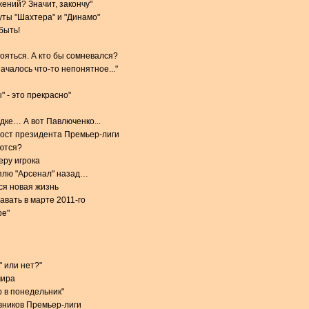
ений? Значит, закончу"
ты "Шахтера" и "Динамо"
быть!
тояться. А кто бы сомневался?
чалось что-то непонятное..."
 - это прекрасно"
дке… А вот Павлюченко...
пост президента Премьер-лиги
ются?
еру игрока
плю "Арсенал" назад…
ся новая жизнь
авать в марте 2011-го
ре"
" или нет?"
мира
р в понедельник"
вников Премьер-лиги