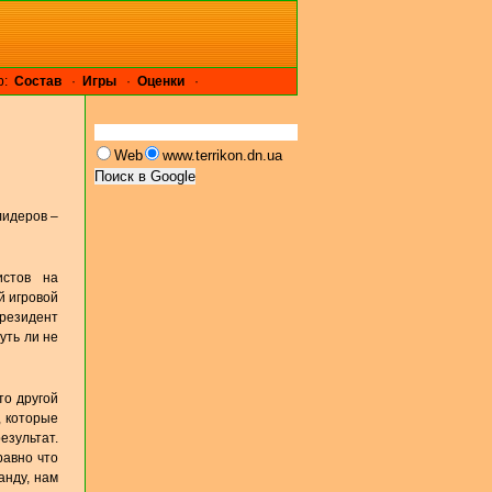
р:
Cостав
·
Игры
·
Оценки
·
Web
www.terrikon.dn.ua
лидеров –
истов на
й игровой
президент
уть ли не
то другой
, которые
езультат.
равно что
анду, нам