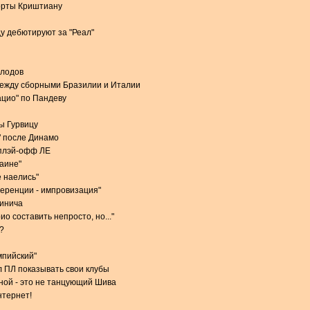
орты Криштиану
у дебютируют за "Реал"
олодов
между сборными Бразилии и Италии
ацио" по Пандеву
ы Гурвицу
" после Динамо
 плэй-офф ЛЕ
раине"
 наелись"
еренции - импровизация"
чинича
о составить непросто, но..."
?
мпийский"
 ПЛ показывать свои клубы
ной - это не танцующий Шива
нтернет!