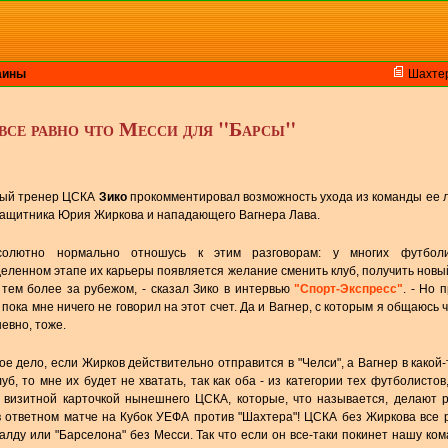
аины
Шахте
все равно что Месси для "Барсы"
ный тренер ЦСКА
Зико
прокомментировал возможность ухода из команды ее 
ащитника Юрия Жиркова и нападающего Вагнера Лава.
солютно нормально отношусь к этим разговорам: у многих футбол
еленном этапе их карьеры появляется желание сменить клуб, получить новы
 тем более за рубежом, - сказал Зико в интервью
"Спорт-Экспресс"
. - Но 
пока мне ничего не говорил на этот счет. Да и Вагнер, с которым я общаюсь ч
евно, тоже.
гое дело, если Жирков действительно отправится в "Челси", а Вагнер в какой-
луб, то мне их будет не хватать, так как оба - из категории тех футболистов
 визитной карточкой нынешнего ЦСКА, которые, что называется, делают р
в ответном матче на Кубок УЕФА против "Шахтера"! ЦСКА без Жиркова все 
ду или "Барселона" без Месси. Так что если он все-таки покинет нашу ком