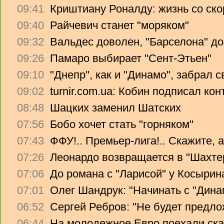
09:41
Криштиану Роналду: жизнь со ско
09:40
Райчевич станет "моряком"
09:32
Вальдес доволен, "Барселона" до
09:26
Памаро выбирает "Сент-Этьен"
09:10
"Днепр", как и "Динамо", забрал 
09:02
turnir.com.ua: Кобин подписал ко
08:48
Шацких заменил Шатских
07:56
Бобо хочет стать "горняком"
07:43
ФФУ!.. Премьер-лига!.. Скажите, 
07:26
Леонардо возвращается в "Шахте
07:06
До романа с "Ларисой" у Косырин
07:01
Олег Шандрук: "Начинать с "Дина
06:52
Сергей Ребров: "Не будет предло
06:44
На молодежное Евро поехали ска