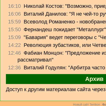
16:10
Николай Костов: "Возможно, прие
16:06
Виталий Данилов: "Я не чей-то ру
15:59
Всеволод Романенко - новобране
15:50
Фернандеш покидает "Металлург"
15:09
"Бавария" ведет переговоры с "Ч
14:22
Революция зубастиков, или Четв
12:46
Фабиан Монцон: "Предложение из
рассматривал"
12:36
Виталий Годулян: "Арбитра часто
Архив
Доступ к другим материалам сайта чере
Новый сайт Terrikon :
Фу