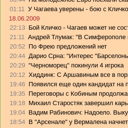
01:11
У Чагаева уверены - бою с Кличко
18.06.2009
22:13
Бой Кличко - Чагаев может не сос
21:11
Андрей Тлумак: "В Симферополе н
20:52
По Фрею предложений нет
20:44
Дарио Срна: "Интерес "Барселоны"
20:29
"Черноморец" покинули 4 игрока
20:12
Хиддинк: С Аршавиным все в пор
19:46
Появился еще один кандидат на 
19:35
Переговоры с Кобиным продолж
19:18
Михаил Старостяк завершил карь
19:04
Вадим Рабинович: Надоело. Вык
18:54
В "Арсенале" у Вермалена начнет