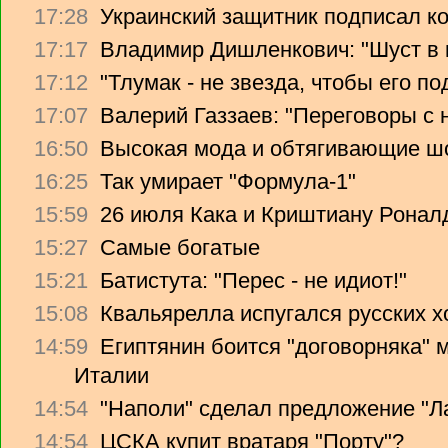
17:28
Украинский защитник подписал ко
17:17
Владимир Дишленкович: "Шуст в 
17:12
"Тлумак - не звезда, чтобы его п
17:07
Валерий Газзаев: "Переговоры с 
16:50
Высокая мода и обтягивающие ш
16:25
Так умирает "Формула-1"
15:59
26 июля Кака и Криштиану Ронал
15:27
Самые богатые
15:21
Батистута: "Перес - не идиот!"
15:08
Квальярелла испугался русских 
14:59
Египтянин боится "договорняка"
Италии
14:54
"Наполи" сделал предложение "Л
14:54
ЦСКА купит вратаря "Порту"?