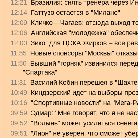
12:21
Бразилия: снять тренера через Ин
12:14
Гаттузо остается в "Милане"
12:09
Кличко – Чагаев: отсюда выход т
12:06
Английская "молодежка" обеспеч
12:00
Зико: для ЦСКА Жирков – все рав
11:55
Новые спонсоры "Москвы" отказы
11:50
Бывший "горняк" извинился перед
"Спартака"
11:31
Василий Кобин перешел в "Шахте
10:49
Киндзерский идет на выборы пре
10:16
"Спортивные новости" на "Мега-Р
09:59
Эдмар: "Мне говорят, что я не на
09:52
"Волынь" может усилиться сенег
09:51
"Лион" не уверен, что сможет убе