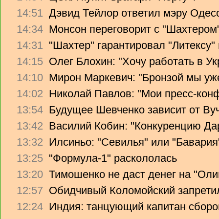
14:51
Дэвид Тейлор ответил мэру Одес
14:34
Монсон переговорит с "Шахтером
14:31
"Шахтер" гарантировал "Литексу
14:15
Олег Блохин: "Хочу работать в Ук
14:10
Мирон Маркевич: "Бронзой мы уж
14:02
Николай Павлов: "Мои пресс-кон
13:54
Будущее Шевченко зависит от Ву
13:42
Василий Кобин: "Конкуренцию Дари
13:32
Илсиньо: "Севилья" или "Бавария
13:25
"Формула-1" раскололась
13:20
Тимошенко не даст денег на "Ол
12:57
Обидчивый Коломойский запретил
12:24
Индия: танцующий капитан сборо