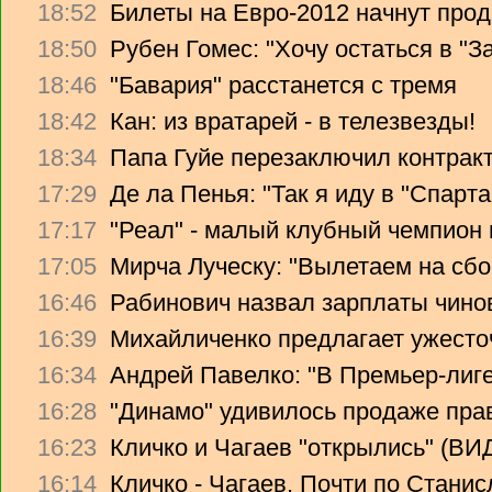
18:52
Билеты на Евро-2012 начнут прод
18:50
Рубен Гомес: "Хочу остаться в "З
18:46
"Бавария" расстанется с тремя
18:42
Кан: из вратарей - в телезвезды!
18:34
Папа Гуйе перезаключил контрак
17:29
Де ла Пенья: "Так я иду в "Спарта
17:17
"Реал" - малый клубный чемпион
17:05
Мирча Луческу: "Вылетаем на сбо
16:46
Рабинович назвал зарплаты чино
16:39
Михайличенко предлагает ужесто
16:34
Андрей Павелко: "В Премьер-лиге
16:28
"Динамо" удивилось продаже прав
16:23
Кличко и Чагаев "открылись" (В
16:14
Кличко - Чагаев. Почти по Стани