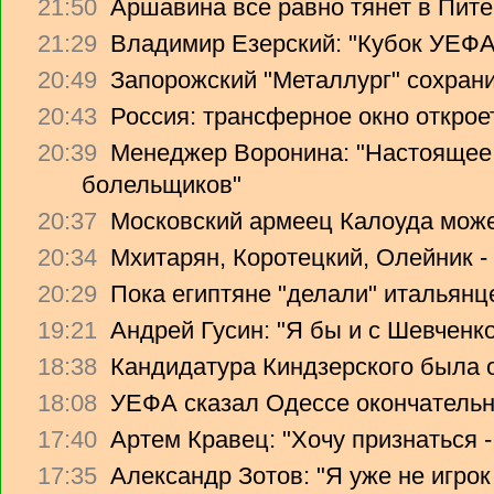
21:50
Аршавина все равно тянет в Питер
21:29
Владимир Езерский: "Кубок УЕФА
20:49
Запорожский "Металлург" сохрани
20:43
Россия: трансферное окно откроет
20:39
Менеджер Воронина: "Настоящее 
болельщиков"
20:37
Московский армеец Калоуда може
20:34
Мхитарян, Коротецкий, Олейник -
20:29
Пока египтяне "делали" итальянце
19:21
Андрей Гусин: "Я бы и с Шевченко
18:38
Кандидатура Киндзерского была 
18:08
УЕФА сказал Одессе окончательно
17:40
Артем Кравец: "Хочу признаться -
17:35
Александр Зотов: "Я уже не игрок