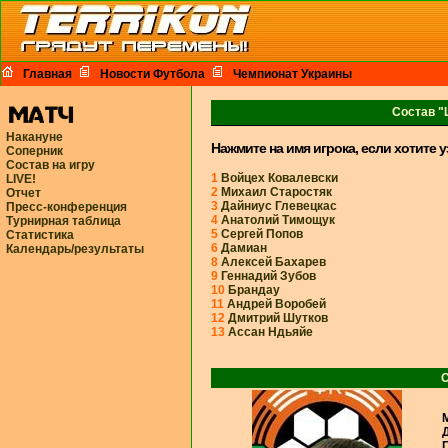
Главная
Новости Футбола
Чемпионат Украины
Состав "
Накануне
Нажмите на имя игрока, если хотите 
Соперник
Состав на игру
1
Войцех Ковалевски
LIVE!
2
Михаил Старостяк
Отчет
3
Дайниус Глевецкас
Пресс-конференция
4
Анатолий Тимощук
Турнирная таблица
5
Сергей Попов
Статистика
6
Дамиан
Календарь/результаты
8
Алексей Бахарев
9
Геннадий Зубов
10
Брандау
11
Андрей Воробей
12
Дмитрий Шутков
13
Ассан Ндьяйе
С
М
Д
П