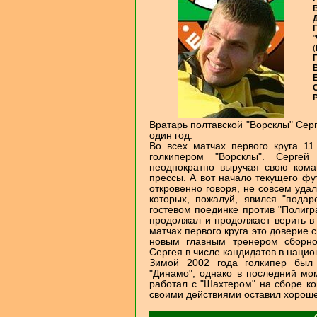
В
"
(
Г
В
Е
С
Р
Вратарь полтавской "Ворсклы" Сер
один год.
Во всех матчах первого круга 1
голкипером "Ворсклы". Сергей
неоднократно выручая свою кома
прессы. А вот начало текущего фу
откровенно говоря, не совсем уда
которых, пожалуй, явился "пода
гостевом поединке против "Полигр
продолжал и продолжает верить в 
матчах первого круга это доверие 
новым главным тренером сборно
Сергея в числе кандидатов в наци
Зимой 2002 года голкипер был 
"Динамо", однако в последний мо
работал с "Шахтером" на сборе 
своими действиями оставил хороше