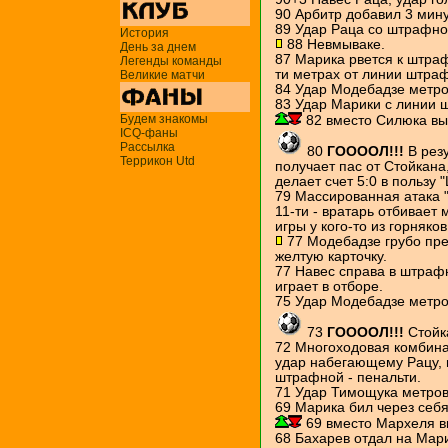
90 Арбитр добавил 3 мин
89 Удар Раца со штрафног
История
88 Невмываке.
День за днем
87 Марика рвется к штраф
Легенды команды
ти метрах от линии штра
Великие матчи
84 Удар Модебадзе метров
83 Удар Марики с линии 
Будем знакомы
82 вместо Силюка вы
ICQ-фаны
Рассылка
80
ГООООЛ!!!
В рез
Террикон Utd
получает пас от Стойкана
делает счет 5:0 в пользу 
79 Массированная атака "
11-ти - вратарь отбивает
игры у кого-то из горняков
77 Модебадзе грубо пре
желтую карточку.
77 Навес справа в штраф
играет в отборе.
75 Удар Модебадзе метров
73
ГООООЛ!!!
Стойка
72 Многоходовая комбина
удар набегающему Рацу, н
штрафной - пенальти.
71 Удар Тимощука метров 
69 Марика бил через себя
69 вместо Мархеля 
68 Бахарев отдал на Мари