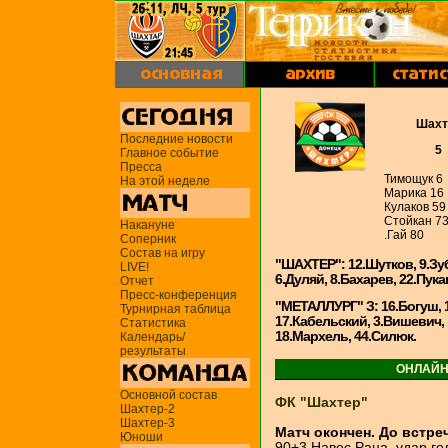
Шахт
Последние новости
5
Главное событие
Пресса
Тимощук 6
На этой неделе
Марика 16
Кулаков 59
Стойкан 73
Накануне
.Гай 80
Соперник
Состав на игру
"ШАХТЕР": 12.Шутков, 9.Зубо
LIVE!
6.Дуляй, 8.Бахарев, 22.Пука
Отчет
Пресс-конференция
"МЕТАЛЛУРГ" З: 16.Богуш, 
Турнирная таблица
17.Кабельский, 3.Вишевич, 1
Статистика
18.Мархель, 44.Силюк.
Календарь/
результаты
ОНЛАЙН
Основной состав
ФК "Шахтер"
Шахтер-2
Шахтер-3
Матч окончен. До встре
Юноши
90+3 Навес Раца, удар го