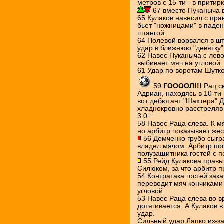
метров с 15-ти - в притирк
67 вместо Пуканыча 
65 Кулаков навесил с пра
бьет "ножницами" в паден
штангой.
64 Полевой ворвался в ш
удар в ближнюю "девятку"
62 Навес Пуканыча с лево
выбивает мяч на угловой.
61 Удар по воротам Шутко
59
ГООООЛ!!!
Рац с
Адриан, находясь в 10-ти 
вот дебютант "Шахтера" Д
хладнокровно расстреляв 
3:0.
58 Навес Раца слева. К м
но арбитр показывает жест
56 Демченко грубо сыгра
владел мячом. Арбитр по
полузащитника гостей с п
55 Рейд Кулакова прав
Силюком, за что арбитр п
54 Контратака гостей зак
переводит мяч кончиками 
угловой.
53 Навес Раца слева во в
дотягивается. А Кулаков 
удар.
Сильный удар Лапко из-з