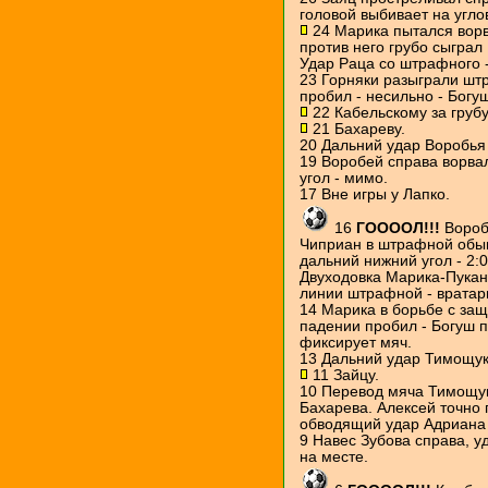
головой выбивает на угло
24 Марика пытался ворв
против него грубо сыграл 
Удар Раца со штрафного -
23 Горняки разыграли шт
пробил - несильно - Богу
22 Кабельскому за груб
21 Бахареву.
20 Дальний удар Воробья 
19 Воробей справа ворва
угол - мимо.
17 Вне игры у Лапко.
16
ГООООЛ!!!
Вороб
Чиприан в штрафной обыг
дальний нижний угол - 2:0
Двуходовка Марика-Пукан
линии штрафной - вратарь
14 Марика в борьбе с за
падении пробил - Богуш п
фиксирует мяч.
13 Дальний удар Тимощука
11 Зайцу.
10 Перевод мяча Тимощук
Бахарева. Алексей точно
обводящий удар Адриана в
9 Навес Зубова справа, уд
на месте.