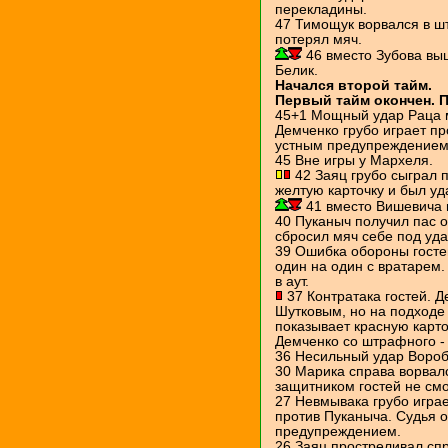
перекладины.
47 Тимощук ворвался в ш
потерял мяч.
46 вместо Зубова вы
Белик.
Начался второй тайм.
Первый тайм окончен. 
45+1 Мощный удар Раца ме
Демченко грубо играет пр
устным предупреждением
45 Вне игры у Мархеля.
42 Заяц грубо сыграл 
желтую карточку и был уд
41 вместо Вишевича 
40 Пуканыч получил пас 
сбросил мяч себе под уда
39 Ошибка обороны госте
один на один с вратарем.
в аут.
37 Контратака гостей. Д
Шутковым, но на подходе
показывает красную карто
Демченко со штрафного -
36 Несильный удар Воробь
30 Марика справа ворвал
защитником гостей не смо
27 Невмывака грубо игра
против Пуканыча. Судья 
предупреждением.
26 Заяц простреливал сп