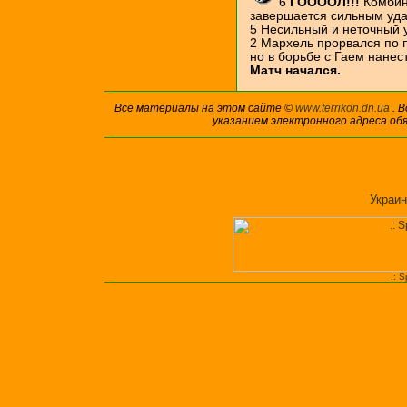
6
ГООООЛ!!!
Комбин
завершается сильным удар
5 Несильный и неточный у
2 Мархель прорвался по 
но в борьбе с Гаем нанес
Матч начался.
Все материалы на этом сайте ©
www.terrikon.dn.ua
. 
указанием электронного адреса об
Украин
.: 