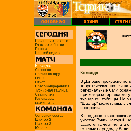
Шахт
Последние новости
Главное событие
Пресса
На этой неделе
Накануне
Соперник
Команда
Состав на игру
LIVE!
В Донецке прекрасно пони
Отчет
теоретические шансы на ч
Пресс-конференция
региональные СМИ ознако
Турнирная таблица
Статистика
при которых горняки мог
Календарь/
турнирной таблицы. Но в 
результаты
"Шахтер" может лишь в с
соперника...
Основной состав
В поединке с запорожана
Шахтер-2
участие Вукич, который н
Шахтер-3
ассистента чемпионата с
Юноши
голевых передач, у Валент