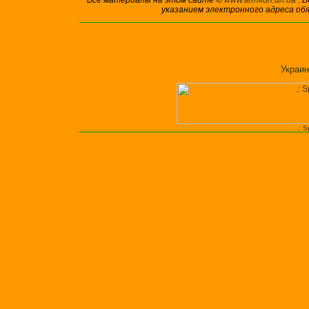
Все материалы на этом сайте ©
www.terrikon.dn.ua
. 
указанием электронного адреса об
Украин
.: 