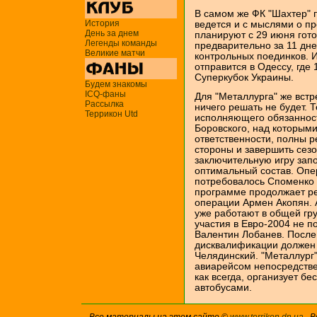
В самом же ФК "Шахтер" 
История
ведется и с мыслями о п
День за днем
планируют с 29 июня гото
Легенды команды
предварительно за 11 дн
Великие матчи
контрольных поединков. 
отправится в Одессу, где
Суперкубок Украины.
Будем знакомы
ICQ-фаны
Для "Металлурга" же встр
Рассылка
ничего решать не будет. 
Террикон Utd
исполняющего обязанност
Боровского, над которыми
ответственности, полны 
стороны и завершить сезо
заключительную игру зап
оптимальный состав. Опе
потребовалось Споменко 
программе продолжает р
операции Армен Акопян. А
уже работают в общей гру
участия в Евро-2004 не 
Валентин Лобанев. После
дисквалификации должен 
Челядинский. "Металлург
авиарейсом непосредствен
как всегда, организует 
автобусами.