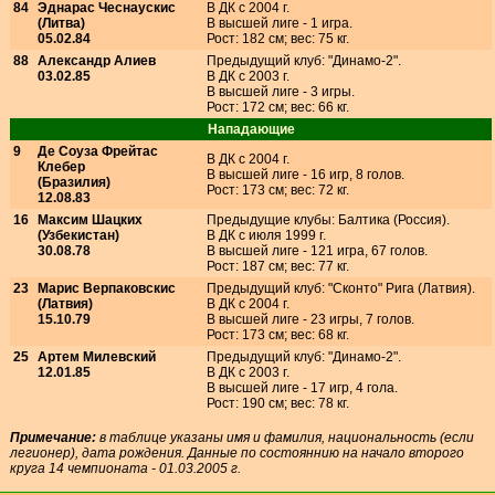
84
Эднарас Чеснаускис
В ДК с 2004 г.
(Литва)
В высшей лиге - 1 игра.
05.02.84
Рост: 182 см; вес: 75 кг.
88
Александр Алиев
Предыдущий клуб: "Динамо-2".
03.02.85
В ДК с 2003 г.
В высшей лиге - 3 игры.
Рост: 172 см; вес: 66 кг.
Нападающие
9
Де Соуза Фрейтас
В ДК с 2004 г.
Клебер
В высшей лиге - 16 игр, 8 голов.
(Бразилия)
Рост: 173 см; вес: 72 кг.
12.08.83
16
Максим Шацких
Предыдущие клубы: Балтика (Россия).
(Узбекистан)
В ДК с июля 1999 г.
30.08.78
В высшей лиге - 121 игра, 67 голов.
Рост: 187 см; вес: 77 кг.
23
Марис Верпаковскис
Предыдущий клуб: "Сконто" Рига (Латвия).
(Латвия)
В ДК с 2004 г.
15.10.79
В высшей лиге - 23 игры, 7 голов.
Рост: 173 см; вес: 68 кг.
25
Артем Милевский
Предыдущий клуб: "Динамо-2".
12.01.85
В ДК с 2003 г.
В высшей лиге - 17 игр, 4 гола.
Рост: 190 см; вес: 78 кг.
Примечание:
в таблице указаны имя и фамилия, национальность (если
легионер), дата рождения. Данные по состояннию на начало второго
круга 14 чемпионата - 01.03.2005 г.