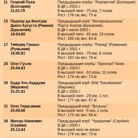
11
Георгий Пеев
Предыдущие клубы: "Локомотив" (Болгария)
(Болгария)
В ДК с 2001 г.
11.03.79
В высшей лиге - 75 игр, 7 голов.
Рост: 178 см; вес: 75 кг.
15
Пашеку да Фонтура
Предыдущий клуб: "Интернасьональ"
Диого Аугусто (Ринкон)
Порту-Алегри (Бразилия).
(Бразилия)
В ДК с июля 2002 г.
18.04.80
В высшей лиге - 65 игр, 19 голов.
Рост: 185 см; вес: 83 кг.
17
Тибериу Гиоанэ
Предыдущие клубы: "Рапид" (Румыния)
(Румыния)
В ДК с 2001 г.
18.06.81
В высшей лиге - 70 игр, 8 голов.
Рост: 182 см; вес: 79 кг.
20
Олег Гусев
Предыдыущие клубы: "Арсенал" Киев.
25.04.83
В ДК с 2003 г.
В высшей лиге - 63 игры, 11 голов.
Рост: 179 см; вес: 73 кг.
30
Бадр Эль Каддури
Предыдущий клуб: ВАК "Касабланка"
(Марокко)
(Марокко).
31.01.81
В ДК с 2002 г.
В высшей лиге - 29 игр, 1 гол.
Рост: 177 см; вес: 67 кг.
31
Олег Герасимюк
Предыдущий клуб: "Волынь".
25.09.86
В высшей лиге - 6 игр, 2 гола.
Рост: 175 см; вес: 68 кг.
36
Милош Нинкович
Предыдущий клуб: "Чукарички" (Сербия).
(Сербия)
В ДК с 2005 г.
25.12.84
В высшей лиге не играл.
Рост: 179 см; вес: 73 кг.