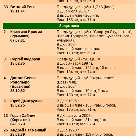
Рост: 191 см; вес: 86 кг.
33
Виталий Рева
Предыдущие клубы: ЦСКА (Киев)
19.11.74
В ДК с июля 2001 г.
В высшей лиге - 206 игр.
Рост: 183 см; вес: 77 кг.
Защитники
2
Кристиан Иримия
Предыдущие клубы: "Спортул Студентеск",
(Румыния)
"Рапид" Бухарест, "Динамо" Бухарест (все -
07.07.81
Румыния).
В ДК с 2004 г.
В высшей лиге - не играл.
Рост: 178 см; вес: 68 кг.
3
Сергей Федоров
Предыдущий клуб: ЦСКА
18.02.75
В ДК с января 1997 г.
В высшей лиге - 126 игр, 13 голов.
Рост: 184 см; вес: 74 кг.
4
Дантас Биспо
Предыдущий клуб: "Флуминенсе"
Родольфо
(Бразилия).
(Бразилия)
В ДК с 2004 г.
23.10.82
В высшей лиге - 10 игр, 2 гола.
Рост: 183 см; вес: 77 кг.
6
Юрий Дмитрулин
В ДК с 1995 г.
10.02.75
В высшей лиге - 183 игры, 6 голов.
Рост: 175 см; вес: 71 кг.
13
Горан Саблич
В ДК с августа 2002 г.
(Хорватия)
В высшей лиге - 31 игра, 1 гол.
04.08.79
Рост: 190 см; вес: 87 кг.
26
Андрей Несмачный
В ДК с 1998 г.
28.02.79
В высшей лиге - 119 игр, 6 голов.