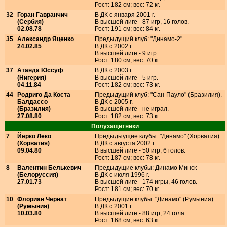
Рост: 182 см; вес: 72 кг.
32
Горан Гавранчич
В ДК с января 2001 г.
(Сербия)
В высшей лиге - 87 игр, 16 голов.
02.08.78
Рост: 191 см; вес: 84 кг.
35
Александр Яценко
Предыдущий клуб: "Динамо-2".
24.02.85
В ДК с 2002 г.
В высшей лиге - 9 игр.
Рост: 180 см; вес: 70 кг.
37
Атанда Юссуф
В ДК с 2003 г.
(Нигерия)
В высшей лиге - 5 игр.
04.11.84
Рост: 182 см; вес: 73 кг.
44
Родриго Да Коста
Предыдущий клуб: "Сан-Пауло" (Бразилия).
Балдассо
В ДК с 2005 г.
(Бразилия)
В высшей лиге - не играл.
27.08.80
Рост: 182 см; вес: 73 кг.
Полузащитники
7
Йерко Леко
Предыдыущие клубы: "Динамо" (Хорватия).
(Хорватия)
В ДК с августа 2002 г.
09.04.80
В высшей лиге - 50 игр, 6 голов.
Рост: 187 см; вес: 78 кг.
8
Валентин Белькевич
Предыдущие клубы: Динамо Минск
(Белоруссия)
В ДК с июля 1996 г.
27.01.73
В высшей лиге - 174 игры, 46 голов.
Рост: 181 см; вес: 70 кг.
10
Флориан Чернат
Предыдущие клубы: "Динамо" (Румыния)
(Румыния)
В ДК с 2001 г.
10.03.80
В высшей лиге - 88 игр, 24 гола.
Рост: 168 см; вес: 63 кг.