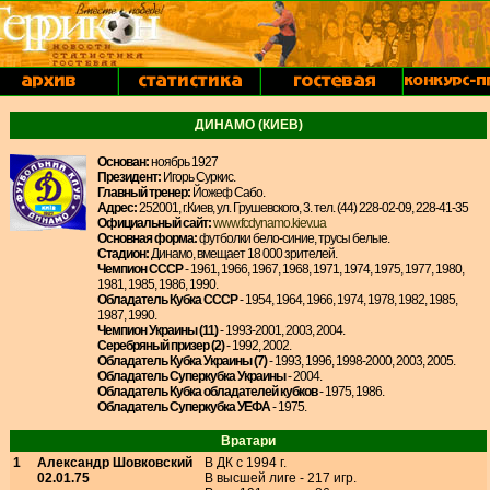
ДИНАМО (КИЕВ)
Основан:
ноябрь 1927
Президент:
Игорь Суркис.
Главный тренер:
Йожеф Сабо.
Адрес:
252001, г.Киев, ул. Грушевского, 3. тел. (44) 228-02-09, 228-41-35
Официальный сайт:
www.fcdynamo.kiev.ua
Основная форма:
футболки бело-синие, трусы белые.
Стадион:
Динамо, вмещает 18 000 зрителей.
Чемпион СССР
- 1961, 1966, 1967, 1968, 1971, 1974, 1975, 1977, 1980,
1981, 1985, 1986, 1990.
Обладатель Кубка СССР
- 1954, 1964, 1966, 1974, 1978, 1982, 1985,
1987, 1990.
Чемпион Украины (11)
- 1993-2001, 2003, 2004.
Серебряный призер (2)
- 1992, 2002.
Обладатель Кубка Украины (7)
- 1993, 1996, 1998-2000, 2003, 2005.
Обладатель Суперкубка Украины
- 2004.
Обладатель Кубка обладателей кубков
- 1975, 1986.
Обладатель Суперкубка УЕФА
- 1975.
Вратари
1
Александр Шовковский
В ДК с 1994 г.
02.01.75
В высшей лиге - 217 игр.