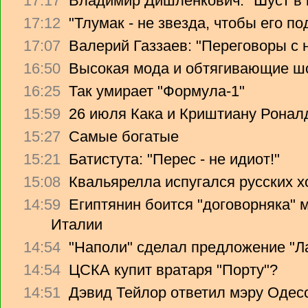
17:17
Владимир Дишленкович: "Шуст в 
17:12
"Тлумак - не звезда, чтобы его п
17:07
Валерий Газзаев: "Переговоры с 
16:50
Высокая мода и обтягивающие ш
16:25
Так умирает "Формула-1"
15:59
26 июля Кака и Криштиану Ронал
15:27
Самые богатые
15:21
Батистута: "Перес - не идиот!"
15:08
Квальярелла испугался русских 
14:59
Египтянин боится "договорняка"
Италии
14:54
"Наполи" сделал предложение "Л
14:54
ЦСКА купит вратаря "Порту"?
14:51
Дэвид Тейлор ответил мэру Одес