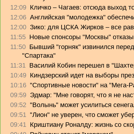
12:09
Кличко – Чагаев: отсюда выход т
12:06
Английская "молодежка" обеспеч
12:00
Зико: для ЦСКА Жирков – все рав
11:55
Новые спонсоры "Москвы" отказы
11:50
Бывший "горняк" извинился перед
"Спартака"
11:31
Василий Кобин перешел в "Шахте
10:49
Киндзерский идет на выборы пре
10:16
"Спортивные новости" на "Мега-Р
09:59
Эдмар: "Мне говорят, что я не на
09:52
"Волынь" может усилиться сенег
09:51
"Лион" не уверен, что сможет убе
09:41
Криштиану Роналду: жизнь со ско