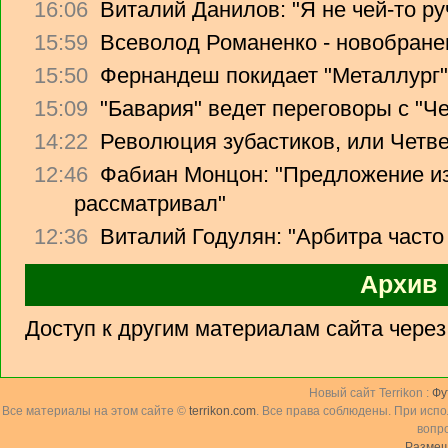
16:06
Виталий Данилов: "Я не чей-то ру
15:59
Всеволод Романенко - новобране
15:50
Фернандеш покидает "Металлург"
15:09
"Бавария" ведет переговоры с "Ч
14:22
Революция зубастиков, или Четв
12:46
Фабиан Монцон: "Предложение из
рассматривал"
12:36
Виталий Годулян: "Арбитра часто
Архив
Доступ к другим материалам сайта чере
Новый сайт Terrikon :
Фу
Все материалы на этом сайте ©
terrikon.com
. Все права соблюдены. При исп
вопр
Размещ