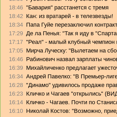
18:46
"Бавария" расстанется с тремя
18:42
Кан: из вратарей - в телезвезды!
18:34
Папа Гуйе перезаключил контрак
17:29
Де ла Пенья: "Так я иду в "Спарта
17:17
"Реал" - малый клубный чемпион
17:05
Мирча Луческу: "Вылетаем на сбо
16:46
Рабинович назвал зарплаты чино
16:39
Михайличенко предлагает ужесто
16:34
Андрей Павелко: "В Премьер-лиге
16:28
"Динамо" удивилось продаже прав
16:23
Кличко и Чагаев "открылись" (В
16:14
Кличко - Чагаев. Почти по Стани
16:10
Николай Костов: "Возможно, прие