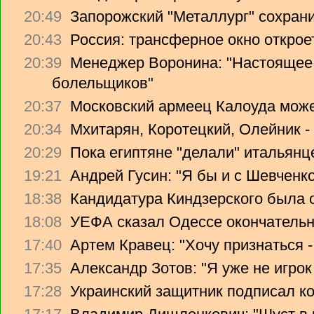
20:49
Запорожский "Металлург" сохрани
20:43
Россия: трансферное окно откроет
20:39
Менеджер Воронина: "Настоящее 
болельщиков"
20:37
Московский армеец Калоуда може
20:34
Мхитарян, Коротецкий, Олейник -
20:29
Пока египтяне "делали" итальянце
19:21
Андрей Гусин: "Я бы и с Шевченко
18:38
Кандидатура Киндзерского была 
18:08
УЕФА сказал Одессе окончательно
17:40
Артем Кравец: "Хочу признаться -
17:35
Александр Зотов: "Я уже не игрок
17:28
Украинский защитник подписал ко