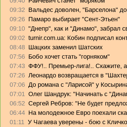
09:40
Райчевич станет "моряком"
09:32
Вальдес доволен, "Барселона" до
09:26
Памаро выбирает "Сент-Этьен"
09:10
"Днепр", как и "Динамо", забрал 
09:02
turnir.com.ua: Кобин подписал ко
08:48
Шацких заменил Шатских
07:56
Бобо хочет стать "горняком"
07:43
ФФУ!.. Премьер-лига!.. Скажите, 
07:26
Леонардо возвращается в "Шахте
07:06
До романа с "Ларисой" у Косырин
07:01
Олег Шандрук: "Начинать с "Дина
06:52
Сергей Ребров: "Не будет предло
06:44
На молодежное Евро поехали ска
01:11
У Чагаева уверены - бою с Кличко