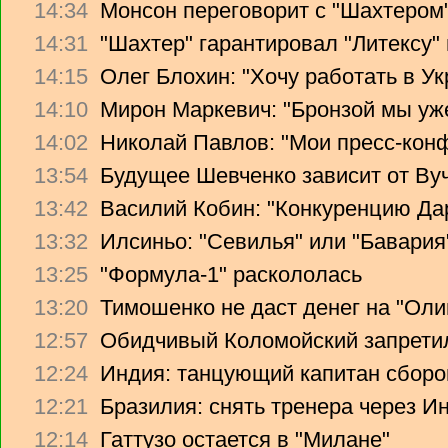
14:34
Монсон переговорит с "Шахтером
14:31
"Шахтер" гарантировал "Литексу
14:15
Олег Блохин: "Хочу работать в Ук
14:10
Мирон Маркевич: "Бронзой мы уж
14:02
Николай Павлов: "Мои пресс-кон
13:54
Будущее Шевченко зависит от Ву
13:42
Василий Кобин: "Конкуренцию Дари
13:32
Илсиньо: "Севилья" или "Бавария
13:25
"Формула-1" раскололась
13:20
Тимошенко не даст денег на "Ол
12:57
Обидчивый Коломойский запретил
12:24
Индия: танцующий капитан сборо
12:21
Бразилия: снять тренера через Ин
12:14
Гаттузо остается в "Милане"