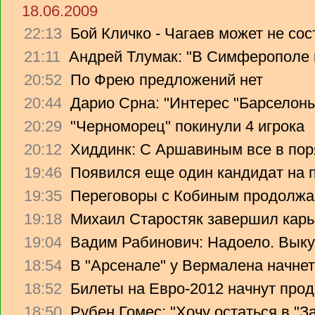
18.06.2009
22:13
Бой Кличко - Чагаев может не сос
21:11
Андрей Тлумак: "В Симферополе н
20:52
По Фрею предложений нет
20:44
Дарио Срна: "Интерес "Барселоны"
20:29
"Черноморец" покинули 4 игрока
20:12
Хиддинк: С Аршавиным все в пор
19:46
Появился еще один кандидат на 
19:35
Переговоры с Кобиным продолж
19:18
Михаил Старостяк завершил карь
19:04
Вадим Рабинович: Надоело. Вык
18:54
В "Арсенале" у Вермалена начнет
18:52
Билеты на Евро-2012 начнут прод
18:50
Рубен Гомес: "Хочу остаться в "З