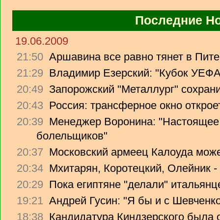
Последние Н
19.06.2009
21:50
Аршавина все равно тянет в Питер
21:29
Владимир Езерский: "Кубок УЕФА
20:49
Запорожский "Металлург" сохрани
20:43
Россия: трансферное окно откроет
20:39
Менеджер Воронина: "Настоящее 
болельщиков"
20:37
Московский армеец Калоуда може
20:34
Мхитарян, Коротецкий, Олейник -
20:29
Пока египтяне "делали" итальянце
19:21
Андрей Гусин: "Я бы и с Шевченко
18:38
Кандидатура Киндзерского была 