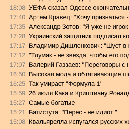
18:08
УЕФА сказал Одессе окончательно
17:40
Артем Кравец: "Хочу признаться -
17:35
Александр Зотов: "Я уже не игрок
17:28
Украинский защитник подписал ко
17:17
Владимир Дишленкович: "Шуст в 
17:12
"Тлумак - не звезда, чтобы его п
17:07
Валерий Газзаев: "Переговоры с 
16:50
Высокая мода и обтягивающие ш
16:25
Так умирает "Формула-1"
15:59
26 июля Кака и Криштиану Ронал
15:27
Самые богатые
15:21
Батистута: "Перес - не идиот!"
15:08
Квальярелла испугался русских 