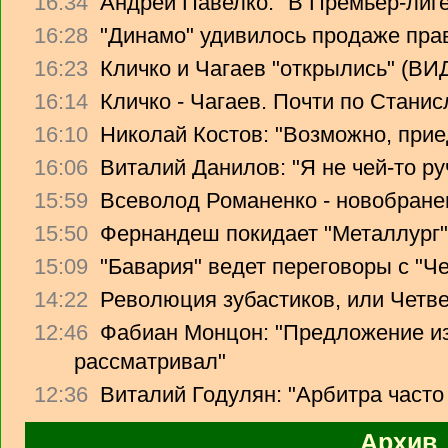
16:34
Андрей Павелко: "В Премьер-лиге
16:28
"Динамо" удивилось продаже прав
16:23
Кличко и Чагаев "открылись" (В
16:14
Кличко - Чагаев. Почти по Стани
16:10
Николай Костов: "Возможно, прие
16:06
Виталий Данилов: "Я не чей-то ру
15:59
Всеволод Романенко - новобране
15:50
Фернандеш покидает "Металлург"
15:09
"Бавария" ведет переговоры с "Ч
14:22
Революция зубастиков, или Четв
12:46
Фабиан Монцон: "Предложение из
рассматривал"
12:36
Виталий Годулян: "Арбитра часто
Архив