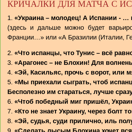
КРИЧАЛКИ ДЛЯ МАТЧА С И
1.
«Украина – молодец! А Испании - … 
(здесь и дальше можно будет варьиро
Франции…» или «А Бразилии (Италии, Гер
2.
«Что испанцы, что Тунис – всё равн
3.
«Арагонес – не Блохин! Для волнень
4.
«Эй, Касильяс, прочь с ворот, или 
5.
«Мы приехали сыграть, чтоб испанц
Бесполезно им стараться, лучше сразу
6.
«Чтоб победный миг пришёл, Украин
7.
«Кто не знает Украину, через болт т
8.
«Эй, судья, суди прилично, иль по
9.
«Сделать лысым Блохина хочет вся