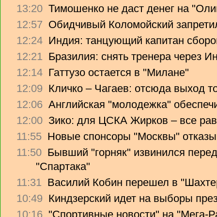
13:20
Тимошенко не даст денег на "Ол
12:57
Обидчивый Коломойский запретил
12:24
Индия: танцующий капитан сборо
12:21
Бразилия: снять тренера через Ин
12:14
Гаттузо остается в "Милане"
12:09
Кличко – Чагаев: отсюда выход т
12:06
Английская "молодежка" обеспеч
12:00
Зико: для ЦСКА Жирков – все рав
11:55
Новые спонсоры "Москвы" отказы
11:50
Бывший "горняк" извинился перед
"Спартака"
11:31
Василий Кобин перешел в "Шахте
10:49
Киндзерский идет на выборы пре
10:16
"Спортивные новости" на "Мега-Р