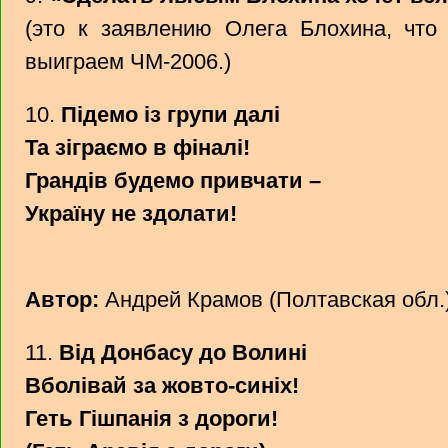
(это к заявлению Олега Блохина, что
выиграем ЧМ-2006.)
10.
Підемо із групи далі
Та зіграємо в фіналі!
Грандів будемо привчати –
Україну не здолати!
Автор:
Андрей Крамов (Полтавская обл.)
11.
Від Донбасу до Волині
Вболівай за жовто-синіх!
Геть Гішпанія з дороги!