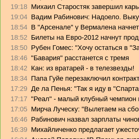
19:18
Михаил Старостяк завершил карь
19:04
Вадим Рабинович: Надоело. Вык
18:54
В "Арсенале" у Вермалена начнет
18:52
Билеты на Евро-2012 начнут прод
18:50
Рубен Гомес: "Хочу остаться в "З
18:46
"Бавария" расстанется с тремя
18:42
Кан: из вратарей - в телезвезды!
18:34
Папа Гуйе перезаключил контрак
17:29
Де ла Пенья: "Так я иду в "Спарта
17:17
"Реал" - малый клубный чемпион
17:05
Мирча Луческу: "Вылетаем на сбо
16:46
Рабинович назвал зарплаты чино
16:39
Михайличенко предлагает ужесто