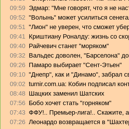
09:59
Эдмар: "Мне говорят, что я не на
09:52
"Волынь" может усилиться сенег
09:51
"Лион" не уверен, что сможет убе
09:41
Криштиану Роналду: жизнь со ско
09:40
Райчевич станет "моряком"
09:32
Вальдес доволен, "Барселона" до
09:26
Памаро выбирает "Сент-Этьен"
09:10
"Днепр", как и "Динамо", забрал 
09:02
turnir.com.ua: Кобин подписал ко
08:48
Шацких заменил Шатских
07:56
Бобо хочет стать "горняком"
07:43
ФФУ!.. Премьер-лига!.. Скажите, 
07:26
Леонардо возвращается в "Шахте