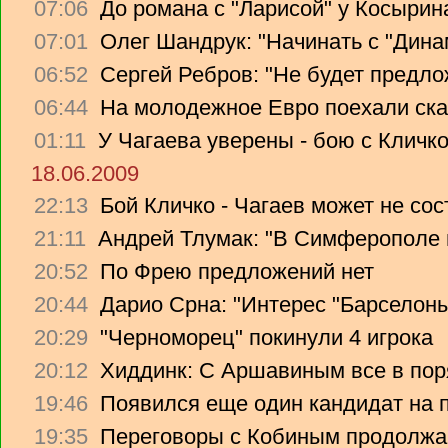
07:06
До романа с "Ларисой" у Косырин
07:01
Олег Шандрук: "Начинать с "Дина
06:52
Сергей Ребров: "Не будет предло
06:44
На молодежное Евро поехали ска
01:11
У Чагаева уверены - бою с Кличко
18.06.2009
22:13
Бой Кличко - Чагаев может не сос
21:11
Андрей Тлумак: "В Симферополе н
20:52
По Фрею предложений нет
20:44
Дарио Срна: "Интерес "Барселоны"
20:29
"Черноморец" покинули 4 игрока
20:12
Хиддинк: С Аршавиным все в пор
19:46
Появился еще один кандидат на 
19:35
Переговоры с Кобиным продолж