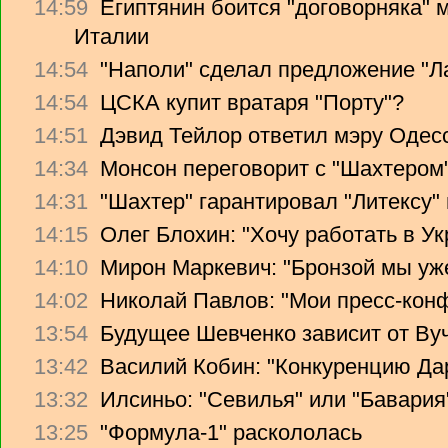
14:59
Египтянин боится "договорняка"
Италии
14:54
"Наполи" сделал предложение "Л
14:54
ЦСКА купит вратаря "Порту"?
14:51
Дэвид Тейлор ответил мэру Одес
14:34
Монсон переговорит с "Шахтером
14:31
"Шахтер" гарантировал "Литексу
14:15
Олег Блохин: "Хочу работать в Ук
14:10
Мирон Маркевич: "Бронзой мы уж
14:02
Николай Павлов: "Мои пресс-кон
13:54
Будущее Шевченко зависит от Ву
13:42
Василий Кобин: "Конкуренцию Дари
13:32
Илсиньо: "Севилья" или "Бавария
13:25
"Формула-1" раскололась