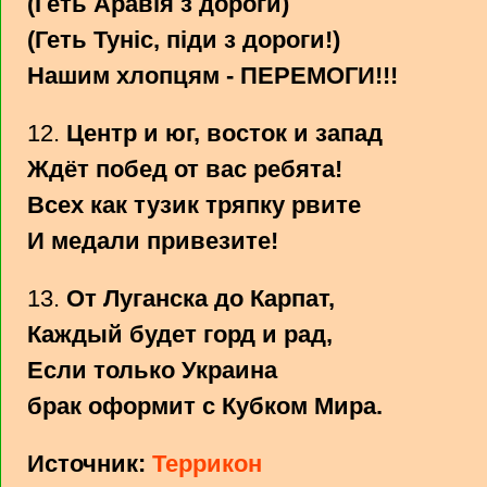
(Геть Аравія з дороги)
(Геть Туніс, піди з дороги!)
Нашим хлопцям - ПЕРЕМОГИ!!!
12.
Центр и юг, восток и запад
Ждёт побед от вас ребята!
Всех как тузик тряпку рвите
И медали привезите!
13.
От Луганска до Карпат,
Каждый будет горд и рад,
Если только Украина
брак оформит с Кубком Мира.
Источник:
Террикон