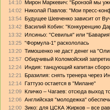
14:10
Мирон Маркевич: "Бронзой мы уж
14:02
Николай Павлов: "Мои пресс-кон
13:54
Будущее Шевченко зависит от Ву
13:42
Василий Кобин: "Конкуренцию Дари
13:32
Илсиньо: "Севилья" или "Бавария
13:25
"Формула-1" раскололась
13:20
Тимошенко не даст денег на "Ол
12:57
Обидчивый Коломойский запретил
12:24
Индия: танцующий капитан сборо
12:21
Бразилия: снять тренера через Ин
12:14
Гаттузо остается в "Милане"
12:09
Кличко – Чагаев: отсюда выход т
12:06
Английская "молодежка" обеспеч
12:00
Зико: для ЦСКА Жирков – все рав