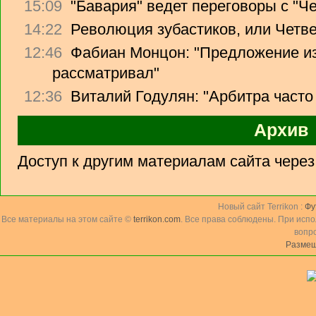
15:09
"Бавария" ведет переговоры с "Ч
14:22
Революция зубастиков, или Четв
12:46
Фабиан Монцон: "Предложение из
рассматривал"
12:36
Виталий Годулян: "Арбитра часто
Архив
Доступ к другим материалам сайта чере
Новый сайт Terrikon :
Фу
Все материалы на этом сайте ©
terrikon.com
. Все права соблюдены. При исп
вопр
Размещ