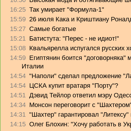
16:25
Так умирает "Формула-1"
15:59
26 июля Кака и Криштиану Ронал
15:27
Самые богатые
15:21
Батистута: "Перес - не идиот!"
15:08
Квальярелла испугался русских 
14:59
Египтянин боится "договорняка"
Италии
14:54
"Наполи" сделал предложение "Л
14:54
ЦСКА купит вратаря "Порту"?
14:51
Дэвид Тейлор ответил мэру Одес
14:34
Монсон переговорит с "Шахтером
14:31
"Шахтер" гарантировал "Литексу
14:15
Олег Блохин: "Хочу работать в Ук