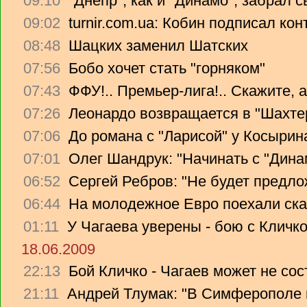
09:10
"Днепр", как и "Динамо", забрал 
09:02
turnir.com.ua: Кобин подписал ко
08:48
Шацких заменил Шатских
07:56
Бобо хочет стать "горняком"
07:43
ФФУ!.. Премьер-лига!.. Скажите, 
07:26
Леонардо возвращается в "Шахте
07:06
До романа с "Ларисой" у Косырин
07:01
Олег Шандрук: "Начинать с "Дина
06:52
Сергей Ребров: "Не будет предло
06:44
На молодежное Евро поехали ска
01:11
У Чагаева уверены - бою с Кличко
18.06.2009
22:13
Бой Кличко - Чагаев может не сос
21:11
Андрей Тлумак: "В Симферополе н