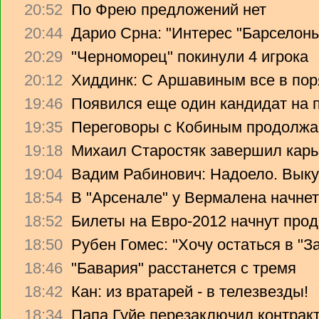
20:52
По Фрею предложений нет
20:44
Дарио Срна: "Интерес "Барселоны"
20:29
"Черноморец" покинули 4 игрока
20:12
Хиддинк: С Аршавиным все в пор
19:46
Появился еще один кандидат на 
19:35
Переговоры с Кобиным продолж
19:18
Михаил Старостяк завершил карь
19:04
Вадим Рабинович: Надоело. Вык
18:54
В "Арсенале" у Вермалена начнет
18:52
Билеты на Евро-2012 начнут прод
18:50
Рубен Гомес: "Хочу остаться в "З
18:46
"Бавария" расстанется с тремя
18:42
Кан: из вратарей - в телезвезды!
18:34
Папа Гуйе перезаключил контрак