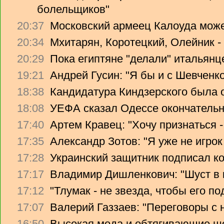
болельщиков"
20:37
Московский армеец Калоуда може
20:34
Мхитарян, Коротецкий, Олейник -
20:29
Пока египтяне "делали" итальянце
19:21
Андрей Гусин: "Я бы и с Шевченко
18:38
Кандидатура Киндзерского была 
18:08
УЕФА сказал Одессе окончательно
17:40
Артем Кравец: "Хочу признаться -
17:35
Александр Зотов: "Я уже не игрок
17:28
Украинский защитник подписал ко
17:17
Владимир Дишленкович: "Шуст в 
17:12
"Тлумак - не звезда, чтобы его п
17:07
Валерий Газзаев: "Переговоры с 
16:50
Высокая мода и обтягивающие ш