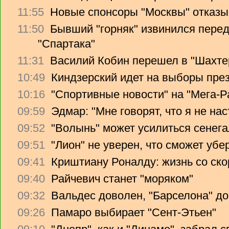
11:55
Новые спонсоры "Москвы" отказы
11:50
Бывший "горняк" извинился перед
"Спартака"
11:31
Василий Кобин перешел в "Шахте
10:49
Киндзерский идет на выборы пре
10:16
"Спортивные новости" на "Мега-Р
09:59
Эдмар: "Мне говорят, что я не на
09:52
"Волынь" может усилиться сенег
09:51
"Лион" не уверен, что сможет убе
09:41
Криштиану Роналду: жизнь со ско
09:40
Райчевич станет "моряком"
09:32
Вальдес доволен, "Барселона" до
09:26
Памаро выбирает "Сент-Этьен"