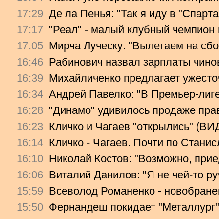
17:29
Де ла Пенья: "Так я иду в "Спарта
17:17
"Реал" - малый клубный чемпион
17:05
Мирча Луческу: "Вылетаем на сбо
16:46
Рабинович назвал зарплаты чино
16:39
Михайличенко предлагает ужесто
16:34
Андрей Павелко: "В Премьер-лиге
16:28
"Динамо" удивилось продаже прав
16:23
Кличко и Чагаев "открылись" (В
16:14
Кличко - Чагаев. Почти по Стани
16:10
Николай Костов: "Возможно, прие
16:06
Виталий Данилов: "Я не чей-то ру
15:59
Всеволод Романенко - новобране
15:50
Фернандеш покидает "Металлург"