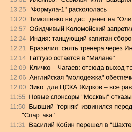
13:25
"Формула-1" раскололась
13:20
Тимошенко не даст денег на "Ол
12:57
Обидчивый Коломойский запретил
12:24
Индия: танцующий капитан сборо
12:21
Бразилия: снять тренера через Ин
12:14
Гаттузо остается в "Милане"
12:09
Кличко – Чагаев: отсюда выход т
12:06
Английская "молодежка" обеспеч
12:00
Зико: для ЦСКА Жирков – все рав
11:55
Новые спонсоры "Москвы" отказы
11:50
Бывший "горняк" извинился перед
"Спартака"
11:31
Василий Кобин перешел в "Шахте