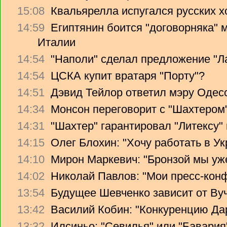
15:08
Квальярелла испугался русских 
14:59
Египтянин боится "договорняка"
Италии
14:54
"Наполи" сделал предложение "Л
14:54
ЦСКА купит вратаря "Порту"?
14:51
Дэвид Тейлор ответил мэру Одес
14:34
Монсон переговорит с "Шахтером
14:31
"Шахтер" гарантировал "Литексу
14:15
Олег Блохин: "Хочу работать в Ук
14:10
Мирон Маркевич: "Бронзой мы уж
14:02
Николай Павлов: "Мои пресс-кон
13:54
Будущее Шевченко зависит от Ву
13:42
Василий Кобин: "Конкуренцию Дари
13:32
Илсиньо: "Севилья" или "Бавария