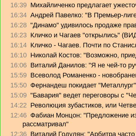
16:39
Михайличенко предлагает ужесто
16:34
Андрей Павелко: "В Премьер-лиге
16:28
"Динамо" удивилось продаже прав
16:23
Кличко и Чагаев "открылись" (В
16:14
Кличко - Чагаев. Почти по Стани
16:10
Николай Костов: "Возможно, прие
16:06
Виталий Данилов: "Я не чей-то ру
15:59
Всеволод Романенко - новобране
15:50
Фернандеш покидает "Металлург"
15:09
"Бавария" ведет переговоры с "Ч
14:22
Революция зубастиков, или Четв
12:46
Фабиан Монцон: "Предложение из
рассматривал"
12:36
Виталий Годулян: "Арбитра часто