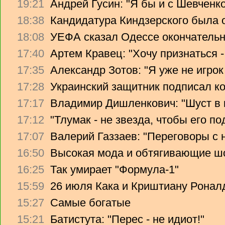
19:21
Андрей Гусин: "Я бы и с Шевченко
18:38
Кандидатура Киндзерского была 
18:08
УЕФА сказал Одессе окончательно
17:40
Артем Кравец: "Хочу признаться -
17:35
Александр Зотов: "Я уже не игрок
17:28
Украинский защитник подписал ко
17:17
Владимир Дишленкович: "Шуст в 
17:12
"Тлумак - не звезда, чтобы его п
17:07
Валерий Газзаев: "Переговоры с 
16:50
Высокая мода и обтягивающие ш
16:25
Так умирает "Формула-1"
15:59
26 июля Кака и Криштиану Ронал
15:27
Самые богатые
15:21
Батистута: "Перес - не идиот!"