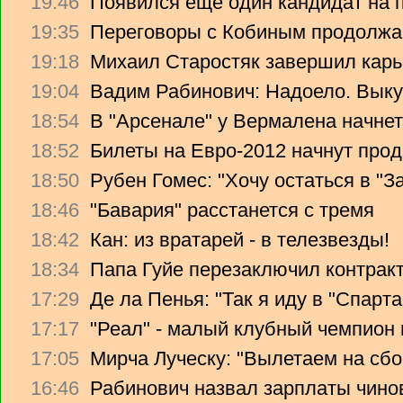
19:46
Появился еще один кандидат на 
19:35
Переговоры с Кобиным продолж
19:18
Михаил Старостяк завершил карь
19:04
Вадим Рабинович: Надоело. Вык
18:54
В "Арсенале" у Вермалена начнет
18:52
Билеты на Евро-2012 начнут прод
18:50
Рубен Гомес: "Хочу остаться в "З
18:46
"Бавария" расстанется с тремя
18:42
Кан: из вратарей - в телезвезды!
18:34
Папа Гуйе перезаключил контрак
17:29
Де ла Пенья: "Так я иду в "Спарта
17:17
"Реал" - малый клубный чемпион
17:05
Мирча Луческу: "Вылетаем на сбо
16:46
Рабинович назвал зарплаты чино