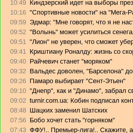
10:49
Киндзерский идет на выборы пре
10:16
"Спортивные новости" на "Мега-Р
09:59
Эдмар: "Мне говорят, что я не на
09:52
"Волынь" может усилиться сенег
09:51
"Лион" не уверен, что сможет убе
09:41
Криштиану Роналду: жизнь со ско
09:40
Райчевич станет "моряком"
09:32
Вальдес доволен, "Барселона" до
09:26
Памаро выбирает "Сент-Этьен"
09:10
"Днепр", как и "Динамо", забрал 
09:02
turnir.com.ua: Кобин подписал ко
08:48
Шацких заменил Шатских
07:56
Бобо хочет стать "горняком"
07:43
ФФУ!.. Премьер-лига!.. Скажите, 