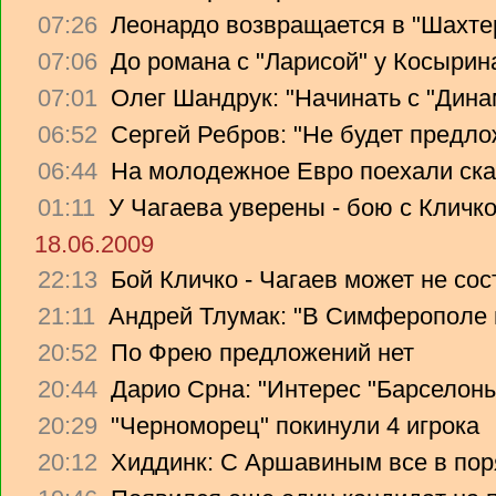
07:26
Леонардо возвращается в "Шахте
07:06
До романа с "Ларисой" у Косырин
07:01
Олег Шандрук: "Начинать с "Дина
06:52
Сергей Ребров: "Не будет предло
06:44
На молодежное Евро поехали ска
01:11
У Чагаева уверены - бою с Кличко
18.06.2009
22:13
Бой Кличко - Чагаев может не сос
21:11
Андрей Тлумак: "В Симферополе н
20:52
По Фрею предложений нет
20:44
Дарио Срна: "Интерес "Барселоны"
20:29
"Черноморец" покинули 4 игрока
20:12
Хиддинк: С Аршавиным все в пор