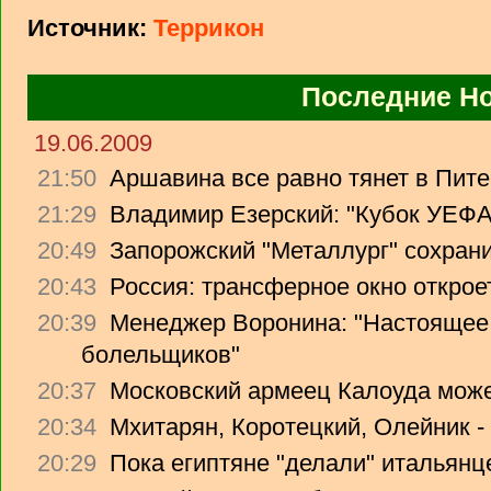
Источник:
Террикон
Последние Н
19.06.2009
21:50
Аршавина все равно тянет в Питер
21:29
Владимир Езерский: "Кубок УЕФА
20:49
Запорожский "Металлург" сохрани
20:43
Россия: трансферное окно откроет
20:39
Менеджер Воронина: "Настоящее 
болельщиков"
20:37
Московский армеец Калоуда може
20:34
Мхитарян, Коротецкий, Олейник -
20:29
Пока египтяне "делали" итальянце