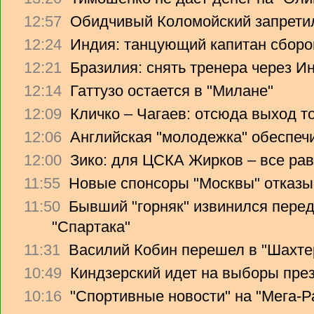
12:57
Обидчивый Коломойский запретил
12:24
Индия: танцующий капитан сборо
12:21
Бразилия: снять тренера через Ин
12:14
Гаттузо остается в "Милане"
12:09
Кличко – Чагаев: отсюда выход т
12:06
Английская "молодежка" обеспеч
12:00
Зико: для ЦСКА Жирков – все рав
11:55
Новые спонсоры "Москвы" отказы
11:50
Бывший "горняк" извинился перед
"Спартака"
11:31
Василий Кобин перешел в "Шахте
10:49
Киндзерский идет на выборы пре
10:16
"Спортивные новости" на "Мега-Р