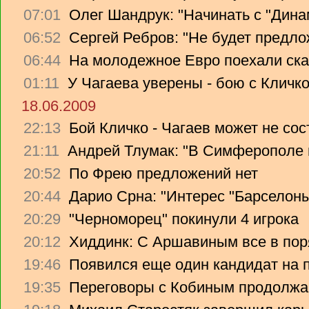
07:01
Олег Шандрук: "Начинать с "Дина
06:52
Сергей Ребров: "Не будет предло
06:44
На молодежное Евро поехали ска
01:11
У Чагаева уверены - бою с Кличко
18.06.2009
22:13
Бой Кличко - Чагаев может не сос
21:11
Андрей Тлумак: "В Симферополе н
20:52
По Фрею предложений нет
20:44
Дарио Срна: "Интерес "Барселоны"
20:29
"Черноморец" покинули 4 игрока
20:12
Хиддинк: С Аршавиным все в пор
19:46
Появился еще один кандидат на 
19:35
Переговоры с Кобиным продолж