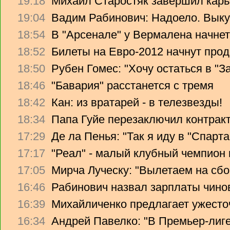
19:18
Михаил Старостяк завершил карь
19:04
Вадим Рабинович: Надоело. Вык
18:54
В "Арсенале" у Вермалена начнет
18:52
Билеты на Евро-2012 начнут прод
18:50
Рубен Гомес: "Хочу остаться в "З
18:46
"Бавария" расстанется с тремя
18:42
Кан: из вратарей - в телезвезды!
18:34
Папа Гуйе перезаключил контрак
17:29
Де ла Пенья: "Так я иду в "Спарта
17:17
"Реал" - малый клубный чемпион
17:05
Мирча Луческу: "Вылетаем на сбо
16:46
Рабинович назвал зарплаты чино
16:39
Михайличенко предлагает ужесто
16:34
Андрей Павелко: "В Премьер-лиге