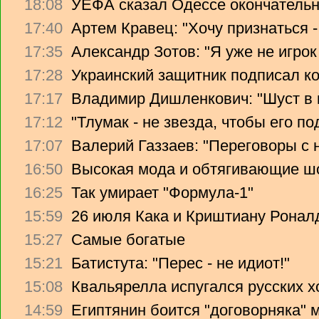
18:08
УЕФА сказал Одессе окончательно
17:40
Артем Кравец: "Хочу признаться -
17:35
Александр Зотов: "Я уже не игрок
17:28
Украинский защитник подписал ко
17:17
Владимир Дишленкович: "Шуст в 
17:12
"Тлумак - не звезда, чтобы его п
17:07
Валерий Газзаев: "Переговоры с 
16:50
Высокая мода и обтягивающие ш
16:25
Так умирает "Формула-1"
15:59
26 июля Кака и Криштиану Ронал
15:27
Самые богатые
15:21
Батистута: "Перес - не идиот!"
15:08
Квальярелла испугался русских 
14:59
Египтянин боится "договорняка"