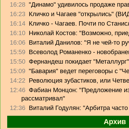
16:28
"Динамо" удивилось продаже прав
16:23
Кличко и Чагаев "открылись" (В
16:14
Кличко - Чагаев. Почти по Стани
16:10
Николай Костов: "Возможно, прие
16:06
Виталий Данилов: "Я не чей-то ру
15:59
Всеволод Романенко - новобране
15:50
Фернандеш покидает "Металлург"
15:09
"Бавария" ведет переговоры с "Ч
14:22
Революция зубастиков, или Четв
12:46
Фабиан Монцон: "Предложение из
рассматривал"
12:36
Виталий Годулян: "Арбитра часто
Архив