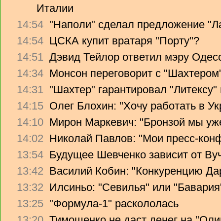
Италии
14:54
"Наполи" сделал предложение "Л
14:54
ЦСКА купит вратаря "Порту"?
14:51
Дэвид Тейлор ответил мэру Одес
14:34
Монсон переговорит с "Шахтером
14:31
"Шахтер" гарантировал "Литексу
14:15
Олег Блохин: "Хочу работать в Ук
14:10
Мирон Маркевич: "Бронзой мы уж
14:02
Николай Павлов: "Мои пресс-кон
13:54
Будущее Шевченко зависит от Ву
13:42
Василий Кобин: "Конкуренцию Дари
13:32
Илсиньо: "Севилья" или "Бавария
13:25
"Формула-1" раскололась
13:20
Тимошенко не даст денег на "Ол