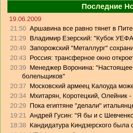
Последние Н
19.06.2009
21:50
Аршавина все равно тянет в Питер
21:29
Владимир Езерский: "Кубок УЕФА
20:49
Запорожский "Металлург" сохрани
20:43
Россия: трансферное окно откроет
20:39
Менеджер Воронина: "Настоящее 
болельщиков"
20:37
Московский армеец Калоуда може
20:34
Мхитарян, Коротецкий, Олейник -
20:29
Пока египтяне "делали" итальянце
19:21
Андрей Гусин: "Я бы и с Шевченко
18:38
Кандидатура Киндзерского была 