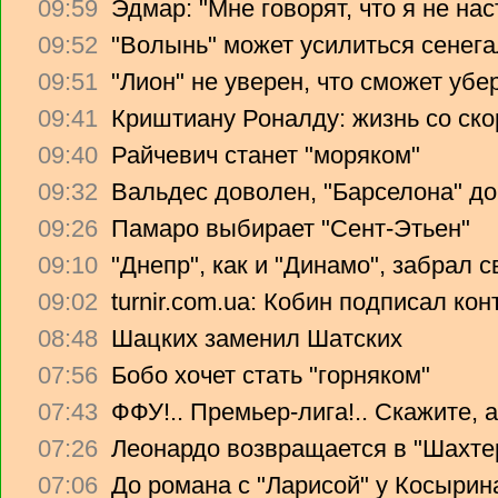
09:59
Эдмар: "Мне говорят, что я не на
09:52
"Волынь" может усилиться сенег
09:51
"Лион" не уверен, что сможет убе
09:41
Криштиану Роналду: жизнь со ско
09:40
Райчевич станет "моряком"
09:32
Вальдес доволен, "Барселона" до
09:26
Памаро выбирает "Сент-Этьен"
09:10
"Днепр", как и "Динамо", забрал 
09:02
turnir.com.ua: Кобин подписал ко
08:48
Шацких заменил Шатских
07:56
Бобо хочет стать "горняком"
07:43
ФФУ!.. Премьер-лига!.. Скажите, 
07:26
Леонардо возвращается в "Шахте
07:06
До романа с "Ларисой" у Косырин