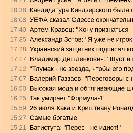
19:21
Андрей Гусин: "Я бы и с Шевченко
18:38
Кандидатура Киндзерского была 
18:08
УЕФА сказал Одессе окончательно
17:40
Артем Кравец: "Хочу признаться -
17:35
Александр Зотов: "Я уже не игрок
17:28
Украинский защитник подписал ко
17:17
Владимир Дишленкович: "Шуст в 
17:12
"Тлумак - не звезда, чтобы его п
17:07
Валерий Газзаев: "Переговоры с 
16:50
Высокая мода и обтягивающие ш
16:25
Так умирает "Формула-1"
15:59
26 июля Кака и Криштиану Ронал
15:27
Самые богатые
15:21
Батистута: "Перес - не идиот!"