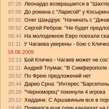
07:26
Леонардо возвращается в "Шахте
07:06
До романа с "Ларисой" у Косырин
07:01
Олег Шандрук: "Начинать с "Дина
06:52
Сергей Ребров: "Не будет предло
06:44
На молодежное Евро поехали ска
01:11
У Чагаева уверены - бою с Кличко
18.06.2009
22:13
Бой Кличко - Чагаев может не сос
21:11
Андрей Тлумак: "В Симферополе н
20:52
По Фрею предложений нет
20:44
Дарио Срна: "Интерес "Барселоны"
20:29
"Черноморец" покинули 4 игрока
20:12
Хиддинк: С Аршавиным все в пор
19:46
Появился еще один кандидат на 