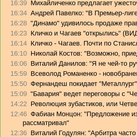
16:39
Михайличенко предлагает ужесто
16:34
Андрей Павелко: "В Премьер-лиге
16:28
"Динамо" удивилось продаже прав
16:23
Кличко и Чагаев "открылись" (В
16:14
Кличко - Чагаев. Почти по Стани
16:10
Николай Костов: "Возможно, прие
16:06
Виталий Данилов: "Я не чей-то ру
15:59
Всеволод Романенко - новобране
15:50
Фернандеш покидает "Металлург"
15:09
"Бавария" ведет переговоры с "Ч
14:22
Революция зубастиков, или Четв
12:46
Фабиан Монцон: "Предложение из
рассматривал"
12:36
Виталий Годулян: "Арбитра часто