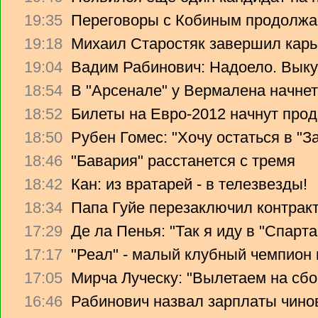
19:35
Переговоры с Кобиным продолж
19:18
Михаил Старостяк завершил карь
19:04
Вадим Рабинович: Надоело. Вык
18:54
В "Арсенале" у Вермалена начнет
18:52
Билеты на Евро-2012 начнут прод
18:50
Рубен Гомес: "Хочу остаться в "З
18:46
"Бавария" расстанется с тремя
18:42
Кан: из вратарей - в телезвезды!
18:34
Папа Гуйе перезаключил контрак
17:29
Де ла Пенья: "Так я иду в "Спарта
17:17
"Реал" - малый клубный чемпион
17:05
Мирча Луческу: "Вылетаем на сбо
16:46
Рабинович назвал зарплаты чино