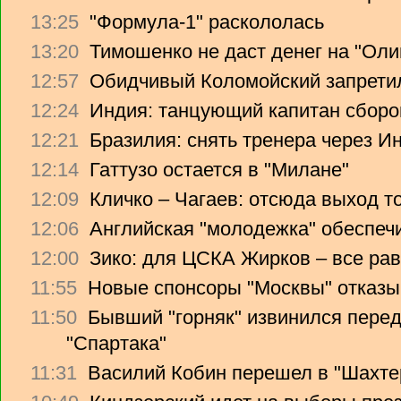
13:25
"Формула-1" раскололась
13:20
Тимошенко не даст денег на "Ол
12:57
Обидчивый Коломойский запретил
12:24
Индия: танцующий капитан сборо
12:21
Бразилия: снять тренера через Ин
12:14
Гаттузо остается в "Милане"
12:09
Кличко – Чагаев: отсюда выход т
12:06
Английская "молодежка" обеспеч
12:00
Зико: для ЦСКА Жирков – все рав
11:55
Новые спонсоры "Москвы" отказы
11:50
Бывший "горняк" извинился перед
"Спартака"
11:31
Василий Кобин перешел в "Шахте