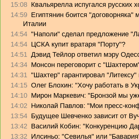
15:08
Квальярелла испугался русских 
14:59
Египтянин боится "договорняка"
Италии
14:54
"Наполи" сделал предложение "Л
14:54
ЦСКА купит вратаря "Порту"?
14:51
Дэвид Тейлор ответил мэру Одес
14:34
Монсон переговорит с "Шахтером
14:31
"Шахтер" гарантировал "Литексу
14:15
Олег Блохин: "Хочу работать в Ук
14:10
Мирон Маркевич: "Бронзой мы уж
14:02
Николай Павлов: "Мои пресс-кон
13:54
Будущее Шевченко зависит от Ву
13:42
Василий Кобин: "Конкуренцию Дари
13:32
Илсиньо: "Севилья" или "Бавария