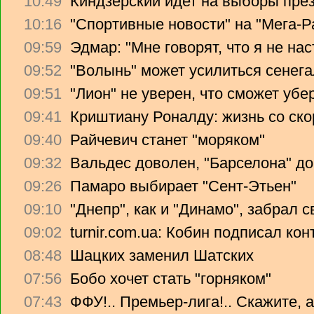
10:49
Киндзерский идет на выборы пре
10:16
"Спортивные новости" на "Мега-Р
09:59
Эдмар: "Мне говорят, что я не на
09:52
"Волынь" может усилиться сенег
09:51
"Лион" не уверен, что сможет убе
09:41
Криштиану Роналду: жизнь со ско
09:40
Райчевич станет "моряком"
09:32
Вальдес доволен, "Барселона" до
09:26
Памаро выбирает "Сент-Этьен"
09:10
"Днепр", как и "Динамо", забрал 
09:02
turnir.com.ua: Кобин подписал ко
08:48
Шацких заменил Шатских
07:56
Бобо хочет стать "горняком"
07:43
ФФУ!.. Премьер-лига!.. Скажите, 