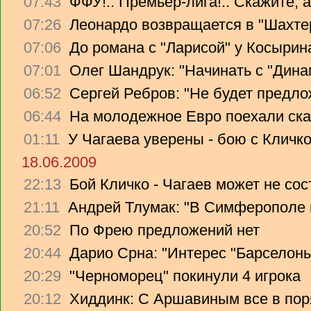
07:43
ФФУ!.. Премьер-лига!.. Скажите, 
07:26
Леонардо возвращается в "Шахте
07:06
До романа с "Ларисой" у Косырин
07:01
Олег Шандрук: "Начинать с "Дина
06:52
Сергей Ребров: "Не будет предло
06:44
На молодежное Евро поехали ска
01:11
У Чагаева уверены - бою с Кличко
18.06.2009
22:13
Бой Кличко - Чагаев может не сос
21:11
Андрей Тлумак: "В Симферополе н
20:52
По Фрею предложений нет
20:44
Дарио Срна: "Интерес "Барселоны"
20:29
"Черноморец" покинули 4 игрока
20:12
Хиддинк: С Аршавиным все в пор