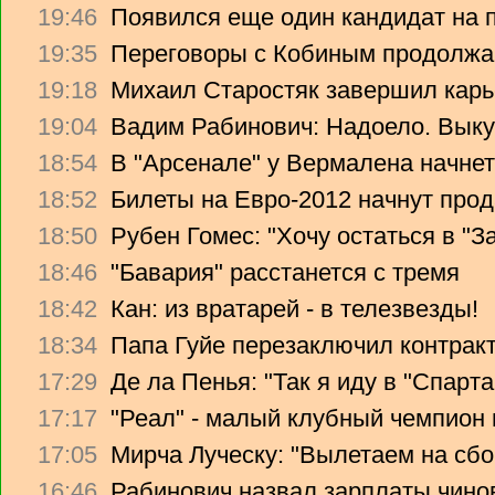
19:46
Появился еще один кандидат на 
19:35
Переговоры с Кобиным продолж
19:18
Михаил Старостяк завершил карь
19:04
Вадим Рабинович: Надоело. Вык
18:54
В "Арсенале" у Вермалена начнет
18:52
Билеты на Евро-2012 начнут прод
18:50
Рубен Гомес: "Хочу остаться в "З
18:46
"Бавария" расстанется с тремя
18:42
Кан: из вратарей - в телезвезды!
18:34
Папа Гуйе перезаключил контрак
17:29
Де ла Пенья: "Так я иду в "Спарта
17:17
"Реал" - малый клубный чемпион
17:05
Мирча Луческу: "Вылетаем на сбо
16:46
Рабинович назвал зарплаты чино