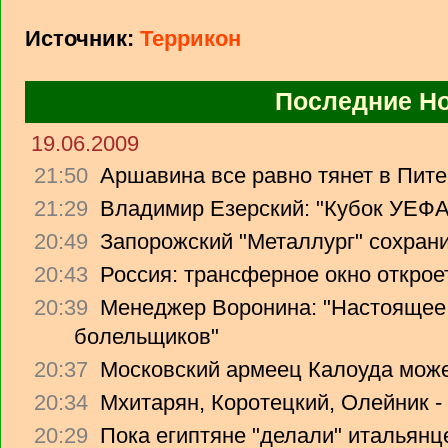
Источник:
Террикон
Последние Н
19.06.2009
21:50
Аршавина все равно тянет в Питер
21:29
Владимир Езерский: "Кубок УЕФА
20:49
Запорожский "Металлург" сохрани
20:43
Россия: трансферное окно откроет
20:39
Менеджер Воронина: "Настоящее 
болельщиков"
20:37
Московский армеец Калоуда може
20:34
Мхитарян, Коротецкий, Олейник -
20:29
Пока египтяне "делали" итальянце