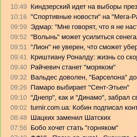
10:49
Киндзерский идет на выборы пре
10:16
"Спортивные новости" на "Мега-Р
09:59
Эдмар: "Мне говорят, что я не на
09:52
"Волынь" может усилиться сенег
09:51
"Лион" не уверен, что сможет убе
09:41
Криштиану Роналду: жизнь со ско
09:40
Райчевич станет "моряком"
09:32
Вальдес доволен, "Барселона" до
09:26
Памаро выбирает "Сент-Этьен"
09:10
"Днепр", как и "Динамо", забрал 
09:02
turnir.com.ua: Кобин подписал ко
08:48
Шацких заменил Шатских
07:56
Бобо хочет стать "горняком"