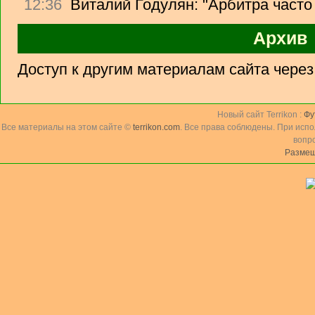
12:36
Виталий Годулян: "Арбитра часто
Архив
Доступ к другим материалам сайта чере
Новый сайт Terrikon :
Фу
Все материалы на этом сайте ©
terrikon.com
. Все права соблюдены. При исп
вопр
Размещ