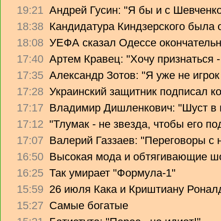
19:21
Андрей Гусин: "Я бы и с Шевченко
18:38
Кандидатура Киндзерского была 
18:08
УЕФА сказал Одессе окончательно
17:40
Артем Кравец: "Хочу признаться -
17:35
Александр Зотов: "Я уже не игрок
17:28
Украинский защитник подписал ко
17:17
Владимир Дишленкович: "Шуст в 
17:12
"Тлумак - не звезда, чтобы его п
17:07
Валерий Газзаев: "Переговоры с 
16:50
Высокая мода и обтягивающие ш
16:25
Так умирает "Формула-1"
15:59
26 июля Кака и Криштиану Ронал
15:27
Самые богатые