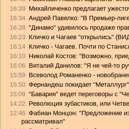
16:39
Михайличенко предлагает ужесто
16:34
Андрей Павелко: "В Премьер-лиге
16:28
"Динамо" удивилось продаже прав
16:23
Кличко и Чагаев "открылись" (В
16:14
Кличко - Чагаев. Почти по Стани
16:10
Николай Костов: "Возможно, прие
16:06
Виталий Данилов: "Я не чей-то ру
15:59
Всеволод Романенко - новобране
15:50
Фернандеш покидает "Металлург"
15:09
"Бавария" ведет переговоры с "Ч
14:22
Революция зубастиков, или Четв
12:46
Фабиан Монцон: "Предложение из
рассматривал"