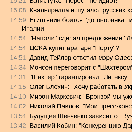
15:21
Батистута: "Перес - не идиот!"
15:08
Квальярелла испугался русских 
14:59
Египтянин боится "договорняка"
Италии
14:54
"Наполи" сделал предложение "Л
14:54
ЦСКА купит вратаря "Порту"?
14:51
Дэвид Тейлор ответил мэру Одес
14:34
Монсон переговорит с "Шахтером
14:31
"Шахтер" гарантировал "Литексу
14:15
Олег Блохин: "Хочу работать в Ук
14:10
Мирон Маркевич: "Бронзой мы уж
14:02
Николай Павлов: "Мои пресс-кон
13:54
Будущее Шевченко зависит от Ву
13:42
Василий Кобин: "Конкуренцию Дари