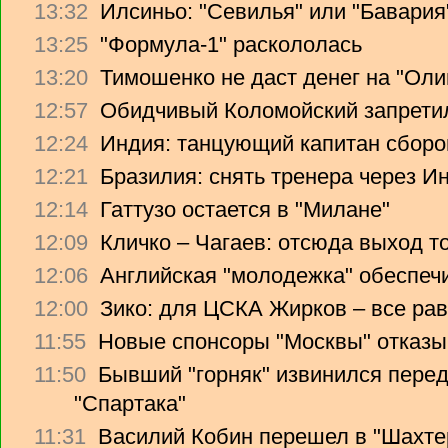
13:32
Илсиньо: "Севилья" или "Бавария
13:25
"Формула-1" раскололась
13:20
Тимошенко не даст денег на "Ол
12:57
Обидчивый Коломойский запретил
12:24
Индия: танцующий капитан сборо
12:21
Бразилия: снять тренера через Ин
12:14
Гаттузо остается в "Милане"
12:09
Кличко – Чагаев: отсюда выход т
12:06
Английская "молодежка" обеспеч
12:00
Зико: для ЦСКА Жирков – все рав
11:55
Новые спонсоры "Москвы" отказы
11:50
Бывший "горняк" извинился перед
"Спартака"
11:31
Василий Кобин перешел в "Шахте