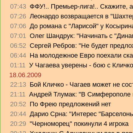
07:43
ФФУ!.. Премьер-лига!.. Скажите, 
07:26
Леонардо возвращается в "Шахте
07:06
До романа с "Ларисой" у Косырин
07:01
Олег Шандрук: "Начинать с "Дина
06:52
Сергей Ребров: "Не будет предло
06:44
На молодежное Евро поехали ска
01:11
У Чагаева уверены - бою с Кличко
18.06.2009
22:13
Бой Кличко - Чагаев может не сос
21:11
Андрей Тлумак: "В Симферополе н
20:52
По Фрею предложений нет
20:44
Дарио Срна: "Интерес "Барселоны"
20:29
"Черноморец" покинули 4 игрока