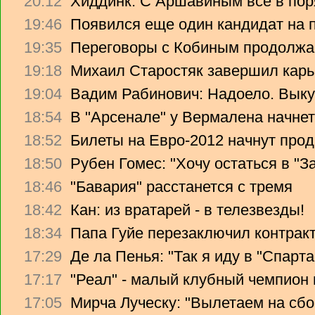
20:12
Хиддинк: С Аршавиным все в пор
19:46
Появился еще один кандидат на 
19:35
Переговоры с Кобиным продолж
19:18
Михаил Старостяк завершил карь
19:04
Вадим Рабинович: Надоело. Вык
18:54
В "Арсенале" у Вермалена начнет
18:52
Билеты на Евро-2012 начнут прод
18:50
Рубен Гомес: "Хочу остаться в "З
18:46
"Бавария" расстанется с тремя
18:42
Кан: из вратарей - в телезвезды!
18:34
Папа Гуйе перезаключил контрак
17:29
Де ла Пенья: "Так я иду в "Спарта
17:17
"Реал" - малый клубный чемпион
17:05
Мирча Луческу: "Вылетаем на сбо