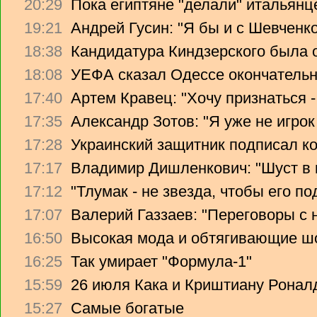
20:29
Пока египтяне "делали" итальянце
19:21
Андрей Гусин: "Я бы и с Шевченко
18:38
Кандидатура Киндзерского была 
18:08
УЕФА сказал Одессе окончательно
17:40
Артем Кравец: "Хочу признаться -
17:35
Александр Зотов: "Я уже не игрок
17:28
Украинский защитник подписал ко
17:17
Владимир Дишленкович: "Шуст в 
17:12
"Тлумак - не звезда, чтобы его п
17:07
Валерий Газзаев: "Переговоры с 
16:50
Высокая мода и обтягивающие ш
16:25
Так умирает "Формула-1"
15:59
26 июля Кака и Криштиану Ронал
15:27
Самые богатые