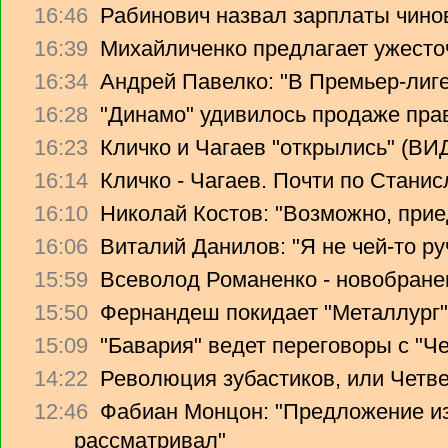
16:46
Рабинович назвал зарплаты чино
16:39
Михайличенко предлагает ужесто
16:34
Андрей Павелко: "В Премьер-лиге
16:28
"Динамо" удивилось продаже прав
16:23
Кличко и Чагаев "открылись" (В
16:14
Кличко - Чагаев. Почти по Стани
16:10
Николай Костов: "Возможно, прие
16:06
Виталий Данилов: "Я не чей-то ру
15:59
Всеволод Романенко - новобране
15:50
Фернандеш покидает "Металлург"
15:09
"Бавария" ведет переговоры с "Ч
14:22
Революция зубастиков, или Четв
12:46
Фабиан Монцон: "Предложение из
рассматривал"