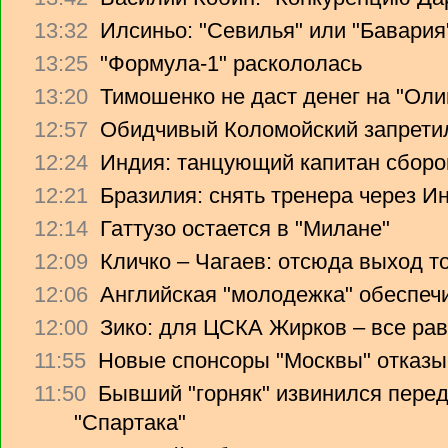
13:32
Илсиньо: "Севилья" или "Бавария
13:25
"Формула-1" раскололась
13:20
Тимошенко не даст денег на "Ол
12:57
Обидчивый Коломойский запретил
12:24
Индия: танцующий капитан сборо
12:21
Бразилия: снять тренера через Ин
12:14
Гаттузо остается в "Милане"
12:09
Кличко – Чагаев: отсюда выход т
12:06
Английская "молодежка" обеспеч
12:00
Зико: для ЦСКА Жирков – все рав
11:55
Новые спонсоры "Москвы" отказы
11:50
Бывший "горняк" извинился перед
"Спартака"