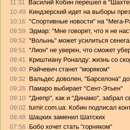
11:31
Василий Кобин перешел в "Шахте
10:49
Киндзерский идет на выборы пре
10:16
"Спортивные новости" на "Мега-Р
09:59
Эдмар: "Мне говорят, что я не на
09:52
"Волынь" может усилиться сенег
09:51
"Лион" не уверен, что сможет убе
09:41
Криштиану Роналду: жизнь со ско
09:40
Райчевич станет "моряком"
09:32
Вальдес доволен, "Барселона" до
09:26
Памаро выбирает "Сент-Этьен"
09:10
"Днепр", как и "Динамо", забрал 
09:02
turnir.com.ua: Кобин подписал ко
08:48
Шацких заменил Шатских
07:56
Бобо хочет стать "горняком"