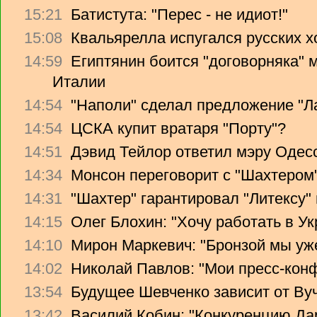
15:21
Батистута: "Перес - не идиот!"
15:08
Квальярелла испугался русских 
14:59
Египтянин боится "договорняка"
Италии
14:54
"Наполи" сделал предложение "Л
14:54
ЦСКА купит вратаря "Порту"?
14:51
Дэвид Тейлор ответил мэру Одес
14:34
Монсон переговорит с "Шахтером
14:31
"Шахтер" гарантировал "Литексу
14:15
Олег Блохин: "Хочу работать в Ук
14:10
Мирон Маркевич: "Бронзой мы уж
14:02
Николай Павлов: "Мои пресс-кон
13:54
Будущее Шевченко зависит от Ву
13:42
Василий Кобин: "Конкуренцию Дари