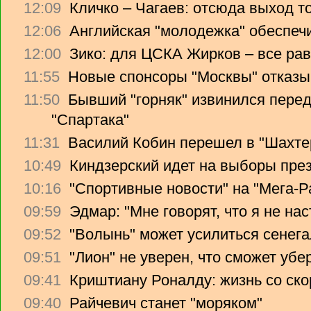
12:09
Кличко – Чагаев: отсюда выход т
12:06
Английская "молодежка" обеспеч
12:00
Зико: для ЦСКА Жирков – все рав
11:55
Новые спонсоры "Москвы" отказы
11:50
Бывший "горняк" извинился перед
"Спартака"
11:31
Василий Кобин перешел в "Шахте
10:49
Киндзерский идет на выборы пре
10:16
"Спортивные новости" на "Мега-Р
09:59
Эдмар: "Мне говорят, что я не на
09:52
"Волынь" может усилиться сенег
09:51
"Лион" не уверен, что сможет убе
09:41
Криштиану Роналду: жизнь со ско
09:40
Райчевич станет "моряком"