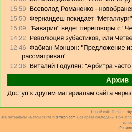
15:59
Всеволод Романенко - новобране
15:50
Фернандеш покидает "Металлург"
15:09
"Бавария" ведет переговоры с "Ч
14:22
Революция зубастиков, или Четв
12:46
Фабиан Монцон: "Предложение из
рассматривал"
12:36
Виталий Годулян: "Арбитра часто
Архив
Доступ к другим материалам сайта чере
Новый сайт Terrikon :
Фу
Все материалы на этом сайте ©
terrikon.com
. Все права соблюдены. При исп
вопр
Размещ