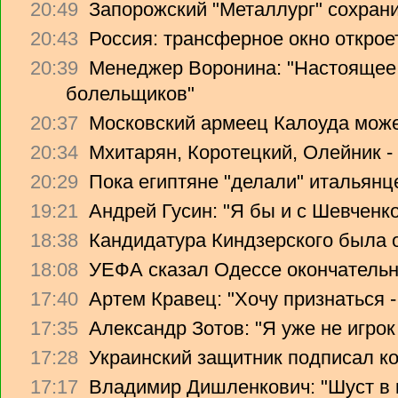
20:49
Запорожский "Металлург" сохрани
20:43
Россия: трансферное окно откроет
20:39
Менеджер Воронина: "Настоящее 
болельщиков"
20:37
Московский армеец Калоуда може
20:34
Мхитарян, Коротецкий, Олейник -
20:29
Пока египтяне "делали" итальянце
19:21
Андрей Гусин: "Я бы и с Шевченко
18:38
Кандидатура Киндзерского была 
18:08
УЕФА сказал Одессе окончательно
17:40
Артем Кравец: "Хочу признаться -
17:35
Александр Зотов: "Я уже не игрок
17:28
Украинский защитник подписал ко
17:17
Владимир Дишленкович: "Шуст в 