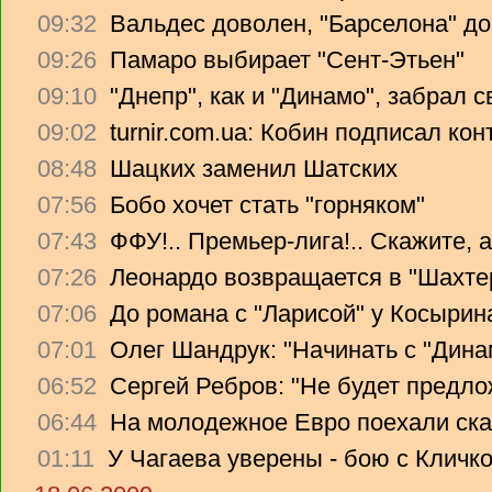
09:32
Вальдес доволен, "Барселона" до
09:26
Памаро выбирает "Сент-Этьен"
09:10
"Днепр", как и "Динамо", забрал 
09:02
turnir.com.ua: Кобин подписал ко
08:48
Шацких заменил Шатских
07:56
Бобо хочет стать "горняком"
07:43
ФФУ!.. Премьер-лига!.. Скажите, 
07:26
Леонардо возвращается в "Шахте
07:06
До романа с "Ларисой" у Косырин
07:01
Олег Шандрук: "Начинать с "Дина
06:52
Сергей Ребров: "Не будет предло
06:44
На молодежное Евро поехали ска
01:11
У Чагаева уверены - бою с Кличко