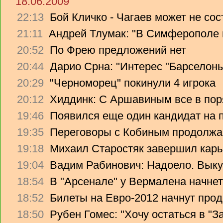
18.06.2009
22:13
Бой Кличко - Чагаев может не сос
21:11
Андрей Тлумак: "В Симферополе н
20:52
По Фрею предложений нет
20:44
Дарио Срна: "Интерес "Барселоны"
20:29
"Черноморец" покинули 4 игрока
20:12
Хиддинк: С Аршавиным все в пор
19:46
Появился еще один кандидат на 
19:35
Переговоры с Кобиным продолж
19:18
Михаил Старостяк завершил карь
19:04
Вадим Рабинович: Надоело. Вык
18:54
В "Арсенале" у Вермалена начнет
18:52
Билеты на Евро-2012 начнут прод
18:50
Рубен Гомес: "Хочу остаться в "З