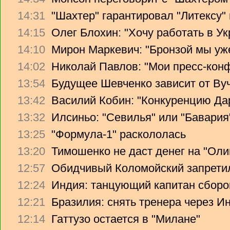
14:31
"Шахтер" гарантировал "Литексу
14:15
Олег Блохин: "Хочу работать в Ук
14:10
Мирон Маркевич: "Бронзой мы уж
14:02
Николай Павлов: "Мои пресс-кон
13:54
Будущее Шевченко зависит от Ву
13:42
Василий Кобин: "Конкуренцию Дари
13:32
Илсиньо: "Севилья" или "Бавария
13:25
"Формула-1" раскололась
13:20
Тимошенко не даст денег на "Ол
12:57
Обидчивый Коломойский запретил
12:24
Индия: танцующий капитан сборо
12:21
Бразилия: снять тренера через Ин
12:14
Гаттузо остается в "Милане"