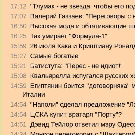
17:12
"Тлумак - не звезда, чтобы его п
17:07
Валерий Газзаев: "Переговоры с 
16:50
Высокая мода и обтягивающие ш
16:25
Так умирает "Формула-1"
15:59
26 июля Кака и Криштиану Ронал
15:27
Самые богатые
15:21
Батистута: "Перес - не идиот!"
15:08
Квальярелла испугался русских 
14:59
Египтянин боится "договорняка"
Италии
14:54
"Наполи" сделал предложение "Л
14:54
ЦСКА купит вратаря "Порту"?
14:51
Дэвид Тейлор ответил мэру Одес
14:34
Монсон переговорит с "Шахтером