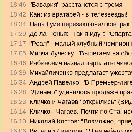
18:46
"Бавария" расстанется с тремя
18:42
Кан: из вратарей - в телезвезды!
18:34
Папа Гуйе перезаключил контрак
17:29
Де ла Пенья: "Так я иду в "Спарта
17:17
"Реал" - малый клубный чемпион
17:05
Мирча Луческу: "Вылетаем на сбо
16:46
Рабинович назвал зарплаты чино
16:39
Михайличенко предлагает ужесто
16:34
Андрей Павелко: "В Премьер-лиге
16:28
"Динамо" удивилось продаже прав
16:23
Кличко и Чагаев "открылись" (В
16:14
Кличко - Чагаев. Почти по Стани
16:10
Николай Костов: "Возможно, прие
16:06
Виталий Данилов: "Я не чей-то ру