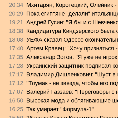
20:34
Мхитарян, Коротецкий, Олейник -
20:29
Пока египтяне "делали" итальянце
19:21
Андрей Гусин: "Я бы и с Шевченко
18:38
Кандидатура Киндзерского была 
18:08
УЕФА сказал Одессе окончательно
17:40
Артем Кравец: "Хочу признаться -
17:35
Александр Зотов: "Я уже не игрок
17:28
Украинский защитник подписал ко
17:17
Владимир Дишленкович: "Шуст в 
17:12
"Тлумак - не звезда, чтобы его п
17:07
Валерий Газзаев: "Переговоры с 
16:50
Высокая мода и обтягивающие ш
16:25
Так умирает "Формула-1"
15:59
26 июля Кака и Криштиану Ронал