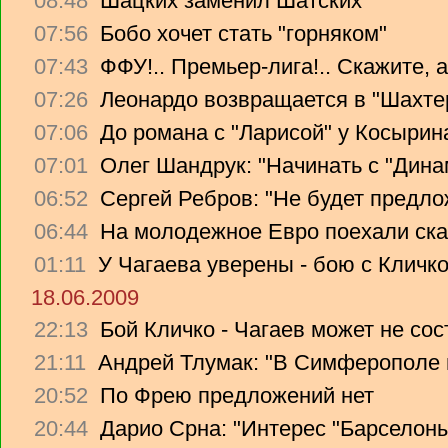
08:48
Шацких заменил Шатских
07:56
Бобо хочет стать "горняком"
07:43
ФФУ!.. Премьер-лига!.. Скажите, 
07:26
Леонардо возвращается в "Шахте
07:06
До романа с "Ларисой" у Косырин
07:01
Олег Шандрук: "Начинать с "Дина
06:52
Сергей Ребров: "Не будет предло
06:44
На молодежное Евро поехали ска
01:11
У Чагаева уверены - бою с Кличко
18.06.2009
22:13
Бой Кличко - Чагаев может не сос
21:11
Андрей Тлумак: "В Симферополе н
20:52
По Фрею предложений нет
20:44
Дарио Срна: "Интерес "Барселоны"