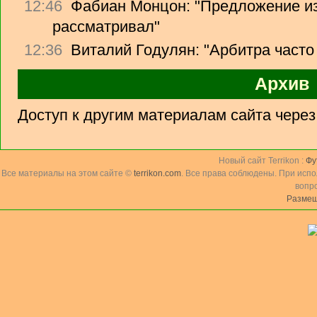
12:46
Фабиан Монцон: "Предложение из
рассматривал"
12:36
Виталий Годулян: "Арбитра часто
Архив
Доступ к другим материалам сайта чере
Новый сайт Terrikon :
Фу
Все материалы на этом сайте ©
terrikon.com
. Все права соблюдены. При исп
вопр
Размещ