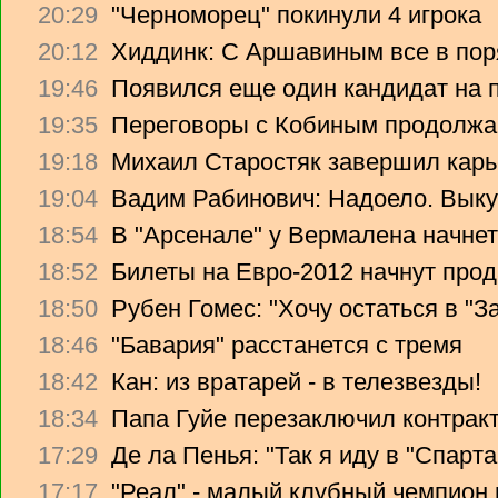
20:29
"Черноморец" покинули 4 игрока
20:12
Хиддинк: С Аршавиным все в пор
19:46
Появился еще один кандидат на 
19:35
Переговоры с Кобиным продолж
19:18
Михаил Старостяк завершил карь
19:04
Вадим Рабинович: Надоело. Вык
18:54
В "Арсенале" у Вермалена начнет
18:52
Билеты на Евро-2012 начнут прод
18:50
Рубен Гомес: "Хочу остаться в "З
18:46
"Бавария" расстанется с тремя
18:42
Кан: из вратарей - в телезвезды!
18:34
Папа Гуйе перезаключил контрак
17:29
Де ла Пенья: "Так я иду в "Спарта
17:17
"Реал" - малый клубный чемпион