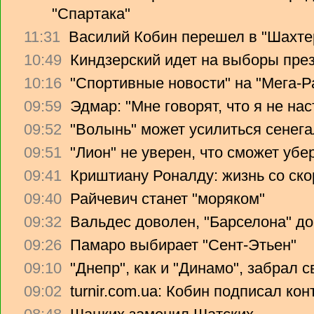
"Спартака"
11:31
Василий Кобин перешел в "Шахте
10:49
Киндзерский идет на выборы пре
10:16
"Спортивные новости" на "Мега-Р
09:59
Эдмар: "Мне говорят, что я не на
09:52
"Волынь" может усилиться сенег
09:51
"Лион" не уверен, что сможет убе
09:41
Криштиану Роналду: жизнь со ско
09:40
Райчевич станет "моряком"
09:32
Вальдес доволен, "Барселона" до
09:26
Памаро выбирает "Сент-Этьен"
09:10
"Днепр", как и "Динамо", забрал 
09:02
turnir.com.ua: Кобин подписал ко