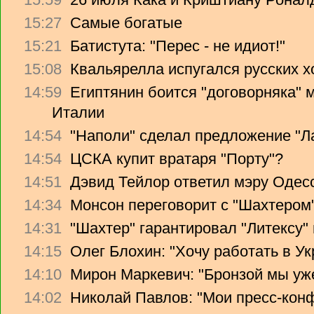
15:27
Самые богатые
15:21
Батистута: "Перес - не идиот!"
15:08
Квальярелла испугался русских 
14:59
Египтянин боится "договорняка"
Италии
14:54
"Наполи" сделал предложение "Л
14:54
ЦСКА купит вратаря "Порту"?
14:51
Дэвид Тейлор ответил мэру Одес
14:34
Монсон переговорит с "Шахтером
14:31
"Шахтер" гарантировал "Литексу
14:15
Олег Блохин: "Хочу работать в Ук
14:10
Мирон Маркевич: "Бронзой мы уж
14:02
Николай Павлов: "Мои пресс-кон