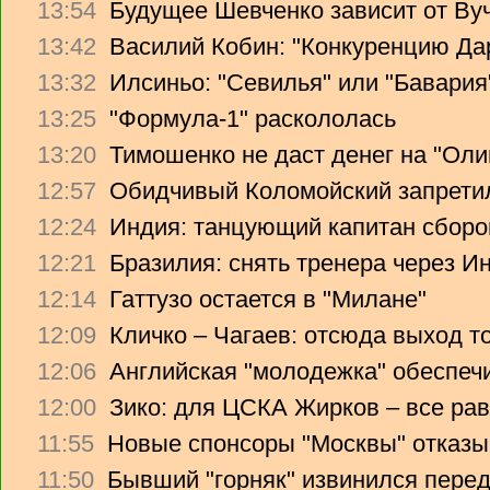
13:54
Будущее Шевченко зависит от Ву
13:42
Василий Кобин: "Конкуренцию Дари
13:32
Илсиньо: "Севилья" или "Бавария
13:25
"Формула-1" раскололась
13:20
Тимошенко не даст денег на "Ол
12:57
Обидчивый Коломойский запретил
12:24
Индия: танцующий капитан сборо
12:21
Бразилия: снять тренера через Ин
12:14
Гаттузо остается в "Милане"
12:09
Кличко – Чагаев: отсюда выход т
12:06
Английская "молодежка" обеспеч
12:00
Зико: для ЦСКА Жирков – все рав
11:55
Новые спонсоры "Москвы" отказы
11:50
Бывший "горняк" извинился перед