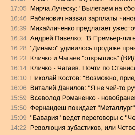
17:05
Мирча Луческу: "Вылетаем на сбо
16:46
Рабинович назвал зарплаты чино
16:39
Михайличенко предлагает ужесто
16:34
Андрей Павелко: "В Премьер-лиге
16:28
"Динамо" удивилось продаже прав
16:23
Кличко и Чагаев "открылись" (В
16:14
Кличко - Чагаев. Почти по Стани
16:10
Николай Костов: "Возможно, прие
16:06
Виталий Данилов: "Я не чей-то ру
15:59
Всеволод Романенко - новобране
15:50
Фернандеш покидает "Металлург"
15:09
"Бавария" ведет переговоры с "Ч
14:22
Революция зубастиков, или Четв