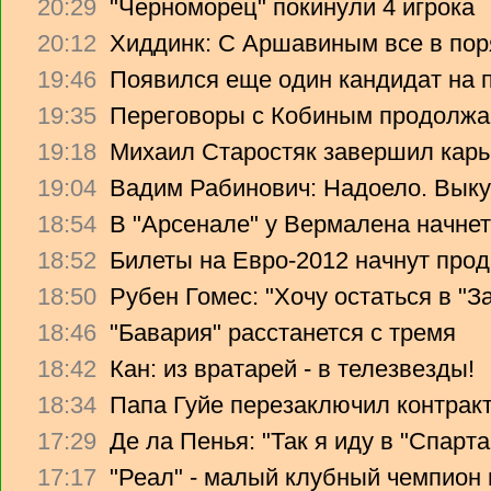
20:29
"Черноморец" покинули 4 игрока
20:12
Хиддинк: С Аршавиным все в пор
19:46
Появился еще один кандидат на 
19:35
Переговоры с Кобиным продолж
19:18
Михаил Старостяк завершил карь
19:04
Вадим Рабинович: Надоело. Вык
18:54
В "Арсенале" у Вермалена начнет
18:52
Билеты на Евро-2012 начнут прод
18:50
Рубен Гомес: "Хочу остаться в "З
18:46
"Бавария" расстанется с тремя
18:42
Кан: из вратарей - в телезвезды!
18:34
Папа Гуйе перезаключил контрак
17:29
Де ла Пенья: "Так я иду в "Спарта
17:17
"Реал" - малый клубный чемпион