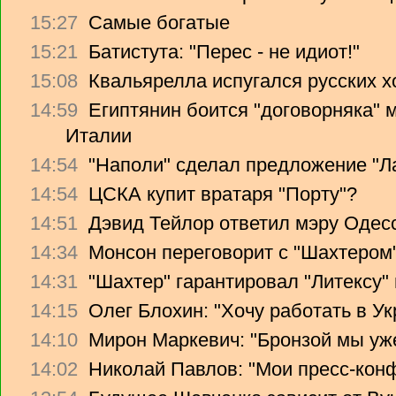
15:27
Самые богатые
15:21
Батистута: "Перес - не идиот!"
15:08
Квальярелла испугался русских 
14:59
Египтянин боится "договорняка"
Италии
14:54
"Наполи" сделал предложение "Л
14:54
ЦСКА купит вратаря "Порту"?
14:51
Дэвид Тейлор ответил мэру Одес
14:34
Монсон переговорит с "Шахтером
14:31
"Шахтер" гарантировал "Литексу
14:15
Олег Блохин: "Хочу работать в Ук
14:10
Мирон Маркевич: "Бронзой мы уж
14:02
Николай Павлов: "Мои пресс-кон