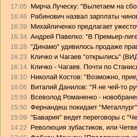
17:05
Мирча Луческу: "Вылетаем на сбо
16:46
Рабинович назвал зарплаты чино
16:39
Михайличенко предлагает ужесто
16:34
Андрей Павелко: "В Премьер-лиге
16:28
"Динамо" удивилось продаже прав
16:23
Кличко и Чагаев "открылись" (В
16:14
Кличко - Чагаев. Почти по Стани
16:10
Николай Костов: "Возможно, прие
16:06
Виталий Данилов: "Я не чей-то ру
15:59
Всеволод Романенко - новобране
15:50
Фернандеш покидает "Металлург"
15:09
"Бавария" ведет переговоры с "Ч
14:22
Революция зубастиков, или Четв