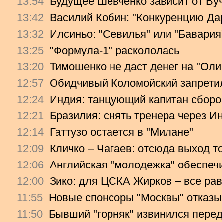
13:54
Будущее Шевченко зависит от Ву
13:42
Василий Кобин: "Конкуренцию Дари
13:32
Илсиньо: "Севилья" или "Бавария
13:25
"Формула-1" раскололась
13:20
Тимошенко не даст денег на "Ол
12:57
Обидчивый Коломойский запретил
12:24
Индия: танцующий капитан сборо
12:21
Бразилия: снять тренера через Ин
12:14
Гаттузо остается в "Милане"
12:09
Кличко – Чагаев: отсюда выход т
12:06
Английская "молодежка" обеспеч
12:00
Зико: для ЦСКА Жирков – все рав
11:55
Новые спонсоры "Москвы" отказы
11:50
Бывший "горняк" извинился перед