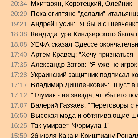
20:34
Мхитарян, Коротецкий, Олейник -
20:29
Пока египтяне "делали" итальянце
19:21
Андрей Гусин: "Я бы и с Шевченко
18:38
Кандидатура Киндзерского была 
18:08
УЕФА сказал Одессе окончательно
17:40
Артем Кравец: "Хочу признаться -
17:35
Александр Зотов: "Я уже не игрок
17:28
Украинский защитник подписал ко
17:17
Владимир Дишленкович: "Шуст в 
17:12
"Тлумак - не звезда, чтобы его п
17:07
Валерий Газзаев: "Переговоры с 
16:50
Высокая мода и обтягивающие ш
16:25
Так умирает "Формула-1"
15:59
26 июля Кака и Криштиану Ронал