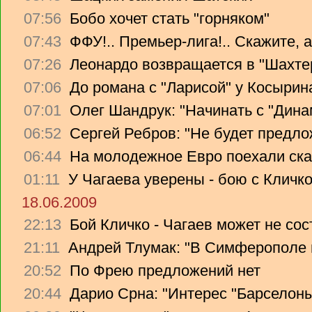
07:56
Бобо хочет стать "горняком"
07:43
ФФУ!.. Премьер-лига!.. Скажите, 
07:26
Леонардо возвращается в "Шахте
07:06
До романа с "Ларисой" у Косырин
07:01
Олег Шандрук: "Начинать с "Дина
06:52
Сергей Ребров: "Не будет предло
06:44
На молодежное Евро поехали ска
01:11
У Чагаева уверены - бою с Кличко
18.06.2009
22:13
Бой Кличко - Чагаев может не сос
21:11
Андрей Тлумак: "В Симферополе н
20:52
По Фрею предложений нет
20:44
Дарио Срна: "Интерес "Барселоны"