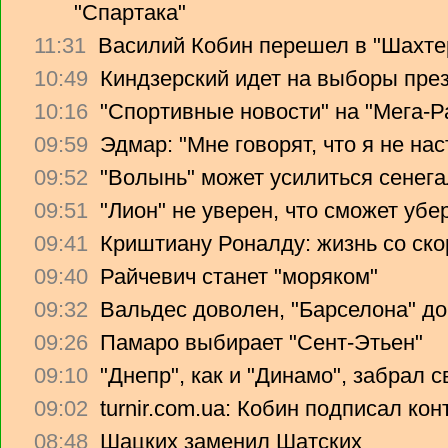
"Спартака"
11:31
Василий Кобин перешел в "Шахте
10:49
Киндзерский идет на выборы пре
10:16
"Спортивные новости" на "Мега-Р
09:59
Эдмар: "Мне говорят, что я не на
09:52
"Волынь" может усилиться сенег
09:51
"Лион" не уверен, что сможет убе
09:41
Криштиану Роналду: жизнь со ско
09:40
Райчевич станет "моряком"
09:32
Вальдес доволен, "Барселона" до
09:26
Памаро выбирает "Сент-Этьен"
09:10
"Днепр", как и "Динамо", забрал 
09:02
turnir.com.ua: Кобин подписал ко
08:48
Шацких заменил Шатских