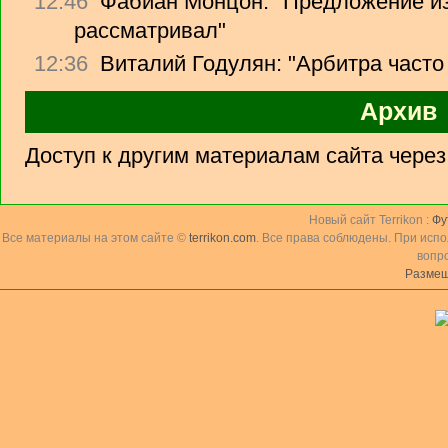
12:46
Фабиан Монцон: "Предложение из
рассматривал"
12:36
Виталий Годулян: "Арбитра часто
Архив
Доступ к другим материалам сайта чере
Новый сайт Terrikon :
Фу
Все материалы на этом сайте ©
terrikon.com
. Все права соблюдены. При исп
вопр
Размещ