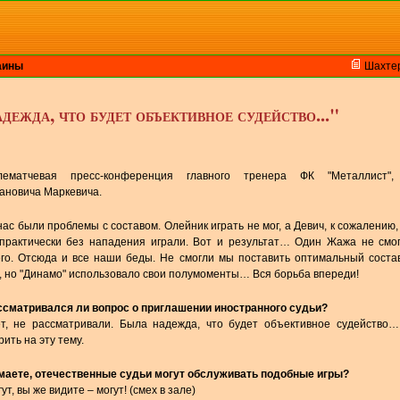
аины
Шахте
ежда, что будет объективное судейство..."
лематчевая пресс-конференция главного тренера ФК "Металлист"
ановича Маркевича.
нас были проблемы с составом. Олейник играть не мог, а Девич, к сожалению,
практически без нападения играли. Вот и результат… Один Жажа не смог
его. Отсюда и все наши беды. Не смогли мы поставить оптимальный соста
, но "Динамо" использовало свои полумоменты… Вся борьба впереди!
ассматривался ли вопрос о приглашении иностранного судьи?
ет, не рассматривали. Была надежда, что будет объективное судейство…
рить на эту тему.
умаете, отечественные судьи могут обслуживать подобные игры?
гут, вы же видите – могут! (смех в зале)