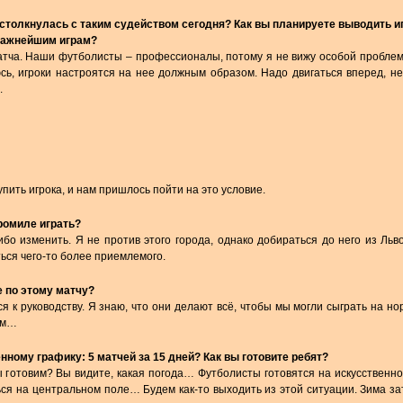
 столкнулась с таким судейством сегодня? Как вы планируете выводить и
важнейшим играм?
матча. Наши футболисты – профессионалы, потому я не вижу особой проблем
юсь, игроки настроятся на нее должным образом. Надо двигаться вперед, н
.
упить игрока, и нам пришлось пойти на это условие.
ромиле играть?
бо изменить. Я не против этого города, однако добираться до него из Льв
ься чего-то более приемлемого.
 по этому матчу?
ся к руководству. Я знаю, что они делают всё, чтобы мы могли сыграть на н
там…
нному графику: 5 матчей за 15 дней? Как вы готовите ребят?
мы готовим? Вы видите, какая погода… Футболисты готовятся на искусственно
ся на центральном поле… Будем как-то выходить из этой ситуации. Зима за