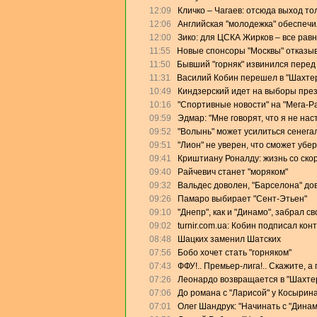
12:09
Кличко – Чагаев: отсюда выход то
12:06
Английская "молодежка" обеспеч
12:00
Зико: для ЦСКА Жирков – все равн
11:55
Новые спонсоры "Москвы" отказыв
11:50
Бывший "горняк" извинился перед
11:31
Василий Кобин перешел в "Шахте
10:49
Киндзерский идет на выборы пре
10:16
"Спортивные новости" на "Мега-Р
09:59
Эдмар: "Мне говорят, что я не на
09:52
"Волынь" может усилиться сенега
09:51
"Лион" не уверен, что сможет убе
09:41
Криштиану Роналду: жизнь со скор
09:40
Райчевич станет "моряком"
09:32
Вальдес доволен, "Барселона" дов
09:26
Памаро выбирает "Сент-Этьен"
09:10
"Днепр", как и "Динамо", забрал с
09:02
turnir.com.ua: Кобин подписал кон
08:48
Шацких заменил Шатских
07:56
Бобо хочет стать "горняком"
07:43
ФФУ!.. Премьер-лига!.. Скажите, а
07:26
Леонардо возвращается в "Шахте
07:06
До романа с "Ларисой" у Косырин
07:01
Олег Шандрук: "Начинать с "Дина