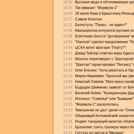
16:50
Высокая мода и обтягивающие ш
16:25
Так умирает "Формула-1"
15:59
26 июля Кака и Криштиану Роналд
15:27
Самые богатые
15:21
Батистута: "Перес - не идиот!"
15:08
Квальярелла испугался русских х
14:59
Египтянин боится "договорняка" 
14:54
"Наполи" сделал предложение "Л
14:54
ЦСКА купит вратаря "Порту"?
14:51
Дэвид Тейлор ответил мэру Одесс
14:34
Монсон переговорит с "Шахтером
14:31
"Шахтер" гарантировал "Литексу"
14:15
Олег Блохин: "Хочу работать в Ук
14:10
Мирон Маркевич: "Бронзой мы уже
14:02
Николай Павлов: "Мои пресс-конф
13:54
Будущее Шевченко зависит от Ву
13:42
Василий Кобин: "Конкуренцию Дари
13:32
Илсиньо: "Севилья" или "Бавария"
13:25
"Формула-1" раскололась
13:20
Тимошенко не даст денег на "Оли
12:57
Обидчивый Коломойский запретил
12:24
Индия: танцующий капитан сборо
12:21
Бразилия: снять тренера через И
12:14
Гаттузо остается в "Милане"