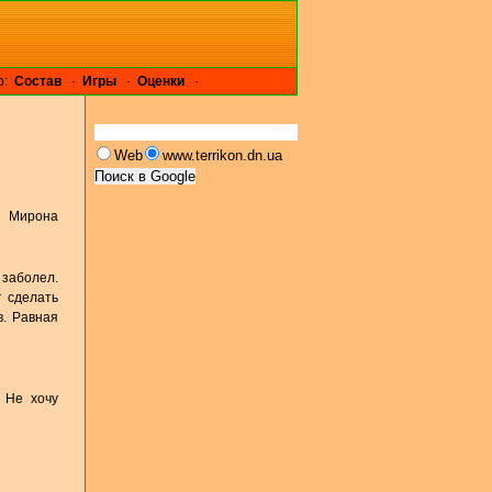
р:
Cостав
·
Игры
·
Оценки
·
Web
www.terrikon.dn.ua
, Мирона
 заболел.
 сделать
в. Равная
 Не хочу