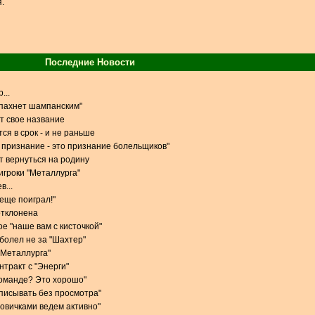
.
Последние Новости
...
 пахнет шампанским"
т свое название
ся в срок - и не раньше
признание - это признание болельщиков"
 вернуться на родину
игроки "Металлурга"
в...
 еще поиграл!"
отклонена
е "наше вам с кисточкой"
 болел не за "Шахтер"
 "Металлурга"
тракт с "Энерги"
команде? Это хорошо"
одписывать без просмотра"
новичками ведем активно"