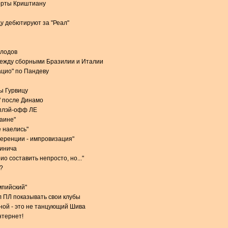
орты Криштиану
у дебютируют за "Реал"
олодов
между сборными Бразилии и Италии
ацио" по Пандеву
ы Гурвицу
" после Динамо
 плэй-офф ЛЕ
раине"
 наелись"
еренции - импровизация"
чинича
о составить непросто, но..."
?
мпийский"
 ПЛ показывать свои клубы
ной - это не танцующий Шива
нтернет!