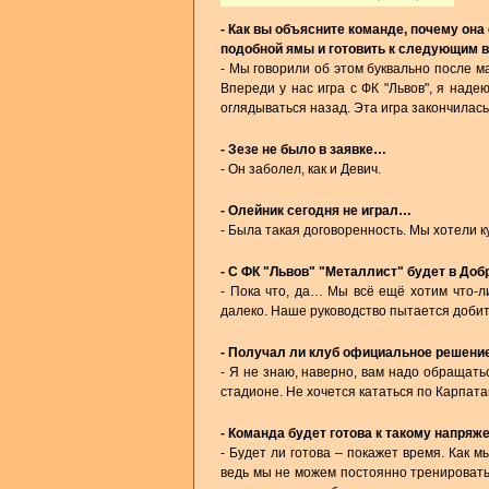
- Как вы объясните команде, почему она
подобной ямы и готовить к следующим 
- Мы говорили об этом буквально после 
Впереди у нас игра с ФК "Львов", я наде
оглядываться назад. Эта игра закончилась
- Зезе не было в заявке…
- Он заболел, как и Девич.
- Олейник сегодня не играл…
- Была такая договоренность. Мы хотели к
- С ФК "Львов" "Металлист" будет в Доб
- Пока что, да… Мы всё ещё хотим что-ли
далеко. Наше руководство пытается добит
- Получал ли клуб официальное решение
- Я не знаю, наверно, вам надо обращать
стадионе. Не хочется кататься по Карпа
- Команда будет готова к такому напряже
- Будет ли готова – покажет время. Как 
ведь мы не можем постоянно тренировать