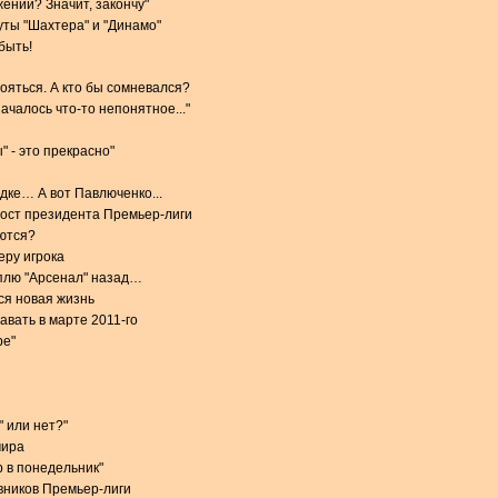
ений? Значит, закончу"
ты "Шахтера" и "Динамо"
быть!
тояться. А кто бы сомневался?
чалось что-то непонятное..."
 - это прекрасно"
дке… А вот Павлюченко...
пост президента Премьер-лиги
ются?
еру игрока
плю "Арсенал" назад…
ся новая жизнь
авать в марте 2011-го
ре"
" или нет?"
мира
р в понедельник"
вников Премьер-лиги