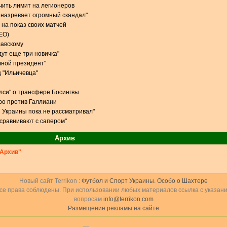
чить лимит на легионеров
 назревает огромный скандал"
 на показ своих матчей
ЕО)
лавскому
дут еще три новичка"
чной президент"
 "Ильичевца"
елси" о трансфере Босингвы
ро против Галлиани
 Украины пока не рассматривал"
 сравнивают с сапером"
Архив
Архив"
Новый сайт Terrikon :
Футбол и Спорт Украины. Особо о Шахтере
Все права соблюдены. При использовании любых материалов ссылка с указани
вопросам
info@terrikon.com
Размещение рекламы на сайте