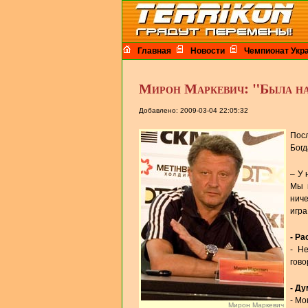
Главная
Новости
Чемпионат Укр
Мирон Маркевич: "Была над
Добавлено: 2009-03-04 22:05:32
Пос
Богд
– У 
Мы 
нич
игра
- Р
- Н
гово
- Д
- Мо
Мирон Маркевич