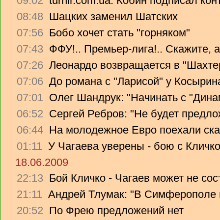
09:02
turnir.com.ua: Кобин подписал ко
08:48
Шацких заменил Шатских
07:56
Бобо хочет стать "горняком"
07:43
ФФУ!.. Премьер-лига!.. Скажите, 
07:26
Леонардо возвращается в "Шахте
07:06
До романа с "Ларисой" у Косырин
07:01
Олег Шандрук: "Начинать с "Дина
06:52
Сергей Ребров: "Не будет предло
06:44
На молодежное Евро поехали ска
01:11
У Чагаева уверены - бою с Кличко
18.06.2009
22:13
Бой Кличко - Чагаев может не сос
21:11
Андрей Тлумак: "В Симферополе н
20:52
По Фрею предложений нет