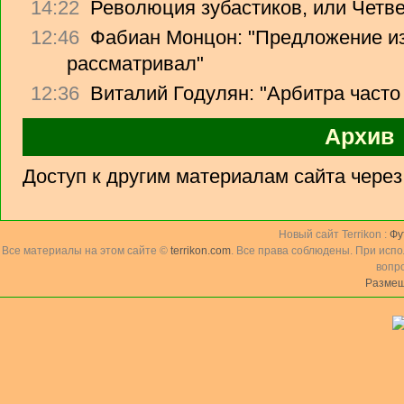
14:22
Революция зубастиков, или Четв
12:46
Фабиан Монцон: "Предложение из
рассматривал"
12:36
Виталий Годулян: "Арбитра часто
Архив
Доступ к другим материалам сайта чере
Новый сайт Terrikon :
Фу
Все материалы на этом сайте ©
terrikon.com
. Все права соблюдены. При исп
вопр
Размещ