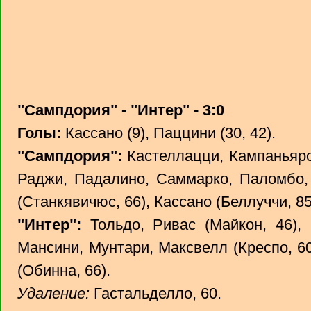
"Сампдория" - "Интер" - 3:0
Голы:
Кассано (9), Паццини (30, 42).
"Сампдория":
Кастеллацци, Кампаньяро 
Раджи, Падалино, Саммарко, Паломбо,
(Станкявичюс, 66), Кассано (Беллуччи, 85
"Интер":
Тольдо, Ривас (Майкон, 46), 
Мансини, Мунтари, Максвелл (Креспо, 6
(Обинна, 66).
Удаление:
Гастальделло, 60.