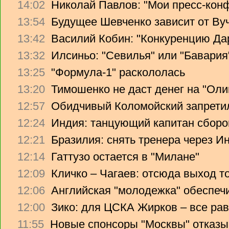
14:02
Николай Павлов: "Мои пресс-кон
13:54
Будущее Шевченко зависит от Ву
13:42
Василий Кобин: "Конкуренцию Дари
13:32
Илсиньо: "Севилья" или "Бавария
13:25
"Формула-1" раскололась
13:20
Тимошенко не даст денег на "Ол
12:57
Обидчивый Коломойский запретил
12:24
Индия: танцующий капитан сборо
12:21
Бразилия: снять тренера через Ин
12:14
Гаттузо остается в "Милане"
12:09
Кличко – Чагаев: отсюда выход т
12:06
Английская "молодежка" обеспеч
12:00
Зико: для ЦСКА Жирков – все рав
11:55
Новые спонсоры "Москвы" отказы