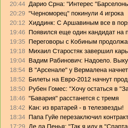
20:44
Дарио Срна: "Интерес "Барселоны"
20:29
"Черноморец" покинули 4 игрока
20:12
Хиддинк: С Аршавиным все в пор
19:46
Появился еще один кандидат на 
19:35
Переговоры с Кобиным продолж
19:18
Михаил Старостяк завершил карь
19:04
Вадим Рабинович: Надоело. Вык
18:54
В "Арсенале" у Вермалена начнет
18:52
Билеты на Евро-2012 начнут прод
18:50
Рубен Гомес: "Хочу остаться в "З
18:46
"Бавария" расстанется с тремя
18:42
Кан: из вратарей - в телезвезды!
18:34
Папа Гуйе перезаключил контрак
17:29
Де ла Пенья: "Так я иду в "Спарта