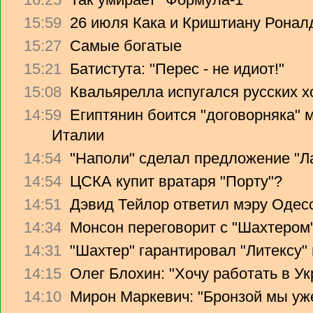
15:59
26 июля Кака и Криштиану Ронал
15:27
Самые богатые
15:21
Батистута: "Перес - не идиот!"
15:08
Квальярелла испугался русских 
14:59
Египтянин боится "договорняка"
Италии
14:54
"Наполи" сделал предложение "Л
14:54
ЦСКА купит вратаря "Порту"?
14:51
Дэвид Тейлор ответил мэру Одес
14:34
Монсон переговорит с "Шахтером
14:31
"Шахтер" гарантировал "Литексу
14:15
Олег Блохин: "Хочу работать в Ук
14:10
Мирон Маркевич: "Бронзой мы уж