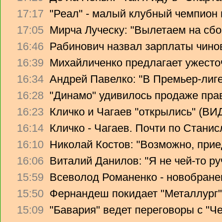
17:17
"Реал" - малый клубный чемпион
17:05
Мирча Луческу: "Вылетаем на сбо
16:46
Рабинович назвал зарплаты чино
16:39
Михайличенко предлагает ужесто
16:34
Андрей Павелко: "В Премьер-лиге
16:28
"Динамо" удивилось продаже прав
16:23
Кличко и Чагаев "открылись" (В
16:14
Кличко - Чагаев. Почти по Стани
16:10
Николай Костов: "Возможно, прие
16:06
Виталий Данилов: "Я не чей-то ру
15:59
Всеволод Романенко - новобране
15:50
Фернандеш покидает "Металлург"
15:09
"Бавария" ведет переговоры с "Ч