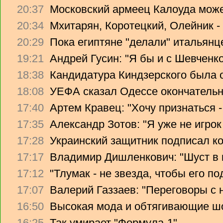
20:37
Московский армеец Калоуда може
20:34
Мхитарян, Коротецкий, Олейник -
20:29
Пока египтяне "делали" итальянце
19:21
Андрей Гусин: "Я бы и с Шевченко
18:38
Кандидатура Киндзерского была 
18:08
УЕФА сказал Одессе окончательно
17:40
Артем Кравец: "Хочу признаться -
17:35
Александр Зотов: "Я уже не игрок
17:28
Украинский защитник подписал ко
17:17
Владимир Дишленкович: "Шуст в 
17:12
"Тлумак - не звезда, чтобы его п
17:07
Валерий Газзаев: "Переговоры с 
16:50
Высокая мода и обтягивающие ш
16:25
Так умирает "Формула-1"