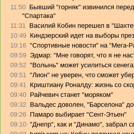
11:50
Бывший "горняк" извинился перед
"Спартака"
11:31
Василий Кобин перешел в "Шахте
10:49
Киндзерский идет на выборы пре
10:16
"Спортивные новости" на "Мега-Р
09:59
Эдмар: "Мне говорят, что я не на
09:52
"Волынь" может усилиться сенег
09:51
"Лион" не уверен, что сможет убе
09:41
Криштиану Роналду: жизнь со ско
09:40
Райчевич станет "моряком"
09:32
Вальдес доволен, "Барселона" до
09:26
Памаро выбирает "Сент-Этьен"
09:10
"Днепр", как и "Динамо", забрал 