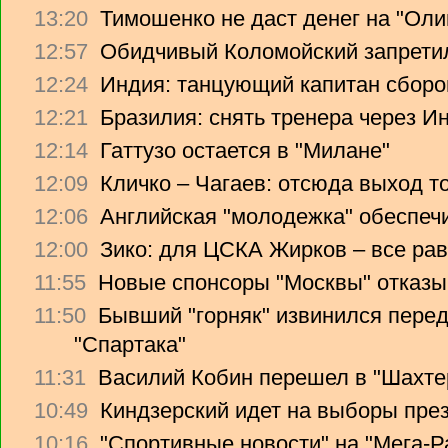
13:20
Тимошенко не даст денег на "Ол
12:57
Обидчивый Коломойский запретил
12:24
Индия: танцующий капитан сборо
12:21
Бразилия: снять тренера через Ин
12:14
Гаттузо остается в "Милане"
12:09
Кличко – Чагаев: отсюда выход т
12:06
Английская "молодежка" обеспеч
12:00
Зико: для ЦСКА Жирков – все рав
11:55
Новые спонсоры "Москвы" отказы
11:50
Бывший "горняк" извинился перед
"Спартака"
11:31
Василий Кобин перешел в "Шахте
10:49
Киндзерский идет на выборы пре
10:16
"Спортивные новости" на "Мега-Р