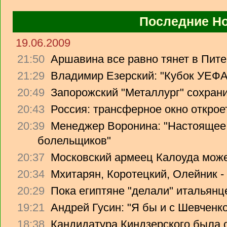
Последние Н
19.06.2009
21:50
Аршавина все равно тянет в Питер
21:29
Владимир Езерский: "Кубок УЕФА
20:49
Запорожский "Металлург" сохрани
20:43
Россия: трансферное окно откроет
20:39
Менеджер Воронина: "Настоящее 
болельщиков"
20:37
Московский армеец Калоуда може
20:34
Мхитарян, Коротецкий, Олейник -
20:29
Пока египтяне "делали" итальянце
19:21
Андрей Гусин: "Я бы и с Шевченко
18:38
Кандидатура Киндзерского была 