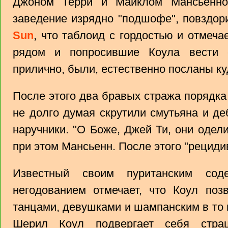
Джоном Терри и Майклом Мансьенно
заведение изрядно "подшофе", повздо
Sun
, что таблоид с гордостью и отмеча
рядом и попросившие Коула вести 
прилично, были, естественно посланы к
После этого два бравых стража порядка
не долго думая скрутили смутьяна и де
наручники. "О Боже, Джей Ти, они одели
при этом Мансьенн. После этого "рецидив
Известный своим пуританским сод
негодованием отмечает, что Коул поз
танцами, девушками и шампанским в то в
Шерил Коул подвергает себя стра