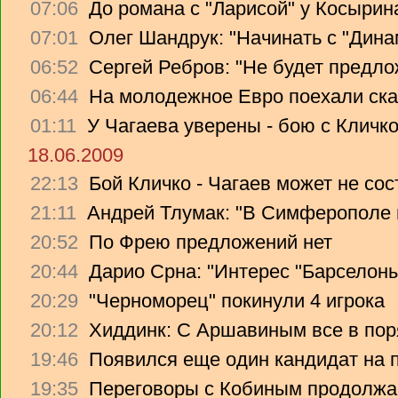
07:06
До романа с "Ларисой" у Косырин
07:01
Олег Шандрук: "Начинать с "Дина
06:52
Сергей Ребров: "Не будет предло
06:44
На молодежное Евро поехали ска
01:11
У Чагаева уверены - бою с Кличко
18.06.2009
22:13
Бой Кличко - Чагаев может не сос
21:11
Андрей Тлумак: "В Симферополе н
20:52
По Фрею предложений нет
20:44
Дарио Срна: "Интерес "Барселоны"
20:29
"Черноморец" покинули 4 игрока
20:12
Хиддинк: С Аршавиным все в пор
19:46
Появился еще один кандидат на 
19:35
Переговоры с Кобиным продолж