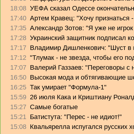
18:08
УЕФА сказал Одессе окончательно
17:40
Артем Кравец: "Хочу признаться -
17:35
Александр Зотов: "Я уже не игрок
17:28
Украинский защитник подписал ко
17:17
Владимир Дишленкович: "Шуст в 
17:12
"Тлумак - не звезда, чтобы его п
17:07
Валерий Газзаев: "Переговоры с 
16:50
Высокая мода и обтягивающие ш
16:25
Так умирает "Формула-1"
15:59
26 июля Кака и Криштиану Ронал
15:27
Самые богатые
15:21
Батистута: "Перес - не идиот!"
15:08
Квальярелла испугался русских 