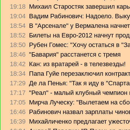
19:18
Михаил Старостяк завершил карь
19:04
Вадим Рабинович: Надоело. Вык
18:54
В "Арсенале" у Вермалена начнет
18:52
Билеты на Евро-2012 начнут прод
18:50
Рубен Гомес: "Хочу остаться в "З
18:46
"Бавария" расстанется с тремя
18:42
Кан: из вратарей - в телезвезды!
18:34
Папа Гуйе перезаключил контрак
17:29
Де ла Пенья: "Так я иду в "Спарта
17:17
"Реал" - малый клубный чемпион
17:05
Мирча Луческу: "Вылетаем на сбо
16:46
Рабинович назвал зарплаты чино
16:39
Михайличенко предлагает ужесто