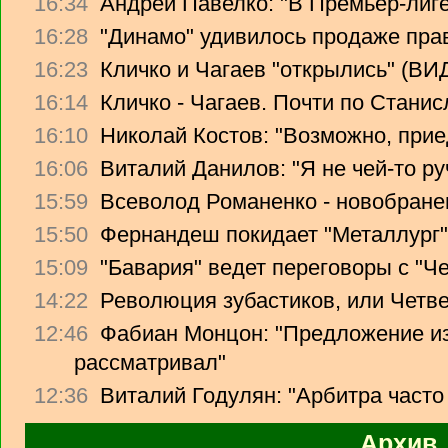
16:34
Андрей Павелко: "В Премьер-лиге
16:28
"Динамо" удивилось продаже прав
16:23
Кличко и Чагаев "открылись" (В
16:14
Кличко - Чагаев. Почти по Стани
16:10
Николай Костов: "Возможно, прие
16:06
Виталий Данилов: "Я не чей-то ру
15:59
Всеволод Романенко - новобране
15:50
Фернандеш покидает "Металлург"
15:09
"Бавария" ведет переговоры с "Ч
14:22
Революция зубастиков, или Четв
12:46
Фабиан Монцон: "Предложение из
рассматривал"
12:36
Виталий Годулян: "Арбитра часто
Архив