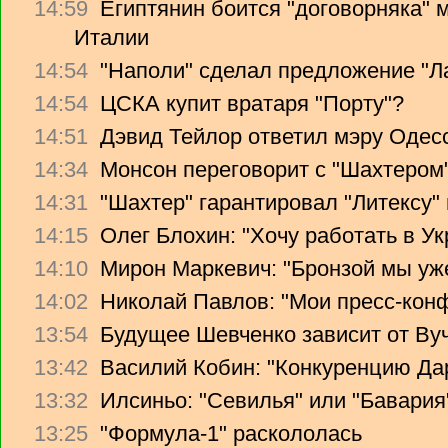
14:59
Египтянин боится "договорняка"
Италии
14:54
"Наполи" сделал предложение "Л
14:54
ЦСКА купит вратаря "Порту"?
14:51
Дэвид Тейлор ответил мэру Одес
14:34
Монсон переговорит с "Шахтером
14:31
"Шахтер" гарантировал "Литексу
14:15
Олег Блохин: "Хочу работать в Ук
14:10
Мирон Маркевич: "Бронзой мы уж
14:02
Николай Павлов: "Мои пресс-кон
13:54
Будущее Шевченко зависит от Ву
13:42
Василий Кобин: "Конкуренцию Дари
13:32
Илсиньо: "Севилья" или "Бавария
13:25
"Формула-1" раскололась