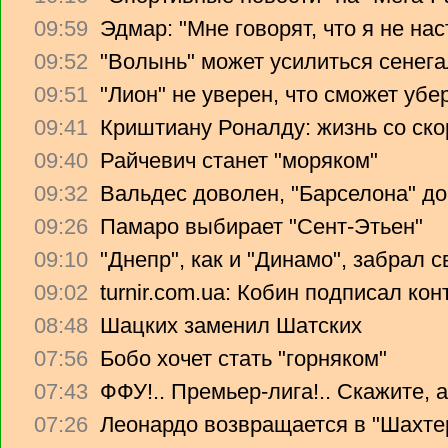
09:59
Эдмар: "Мне говорят, что я не на
09:52
"Волынь" может усилиться сенег
09:51
"Лион" не уверен, что сможет убе
09:41
Криштиану Роналду: жизнь со ско
09:40
Райчевич станет "моряком"
09:32
Вальдес доволен, "Барселона" до
09:26
Памаро выбирает "Сент-Этьен"
09:10
"Днепр", как и "Динамо", забрал 
09:02
turnir.com.ua: Кобин подписал ко
08:48
Шацких заменил Шатских
07:56
Бобо хочет стать "горняком"
07:43
ФФУ!.. Премьер-лига!.. Скажите, 
07:26
Леонардо возвращается в "Шахте