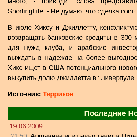
много, - приводит слова представит
SportingLife. - Не думаю, что сделка сост
В июле Хиксу и Джиллетту, конфликтую
возвращать банковские кредиты в 300 
для нужд клуба, и арабские инвестор
выждать в надежде на более выгодное
Хикс ищет в США потенциального новог
выкупить долю Джиллетта в "Ливерпуле"
Источник:
Террикон
Последние Н
19.06.2009
21:50
Аршавина все равно тянет в Питер