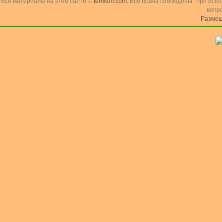
Все материалы на этом сайте ©
terrikon.com
. Все права соблюдены. При исп
вопр
Размещ