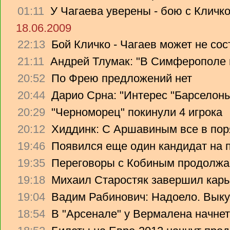
01:11
У Чагаева уверены - бою с Кличко
18.06.2009
22:13
Бой Кличко - Чагаев может не сос
21:11
Андрей Тлумак: "В Симферополе н
20:52
По Фрею предложений нет
20:44
Дарио Срна: "Интерес "Барселоны"
20:29
"Черноморец" покинули 4 игрока
20:12
Хиддинк: С Аршавиным все в пор
19:46
Появился еще один кандидат на 
19:35
Переговоры с Кобиным продолж
19:18
Михаил Старостяк завершил карь
19:04
Вадим Рабинович: Надоело. Вык
18:54
В "Арсенале" у Вермалена начнет