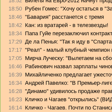
18:52
Билеты на Евро-2012 начнут прод
18:50
Рубен Гомес: "Хочу остаться в "З
18:46
"Бавария" расстанется с тремя
18:42
Кан: из вратарей - в телезвезды!
18:34
Папа Гуйе перезаключил контрак
17:29
Де ла Пенья: "Так я иду в "Спарта
17:17
"Реал" - малый клубный чемпион
17:05
Мирча Луческу: "Вылетаем на сбо
16:46
Рабинович назвал зарплаты чино
16:39
Михайличенко предлагает ужесто
16:34
Андрей Павелко: "В Премьер-лиге
16:28
"Динамо" удивилось продаже прав
16:23
Кличко и Чагаев "открылись" (В
16:14
Кличко - Чагаев. Почти по Стани