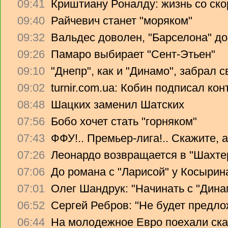
09:41
Криштиану Роналду: жизнь со ско
09:40
Райчевич станет "моряком"
09:32
Вальдес доволен, "Барселона" до
09:26
Памаро выбирает "Сент-Этьен"
09:10
"Днепр", как и "Динамо", забрал 
09:02
turnir.com.ua: Кобин подписал ко
08:48
Шацких заменил Шатских
07:56
Бобо хочет стать "горняком"
07:43
ФФУ!.. Премьер-лига!.. Скажите, 
07:26
Леонардо возвращается в "Шахте
07:06
До романа с "Ларисой" у Косырин
07:01
Олег Шандрук: "Начинать с "Дина
06:52
Сергей Ребров: "Не будет предло
06:44
На молодежное Евро поехали ска