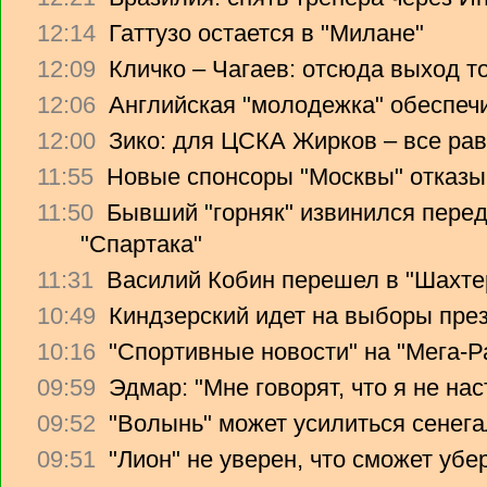
12:14
Гаттузо остается в "Милане"
12:09
Кличко – Чагаев: отсюда выход т
12:06
Английская "молодежка" обеспеч
12:00
Зико: для ЦСКА Жирков – все рав
11:55
Новые спонсоры "Москвы" отказы
11:50
Бывший "горняк" извинился перед
"Спартака"
11:31
Василий Кобин перешел в "Шахте
10:49
Киндзерский идет на выборы пре
10:16
"Спортивные новости" на "Мега-Р
09:59
Эдмар: "Мне говорят, что я не на
09:52
"Волынь" может усилиться сенег
09:51
"Лион" не уверен, что сможет убе