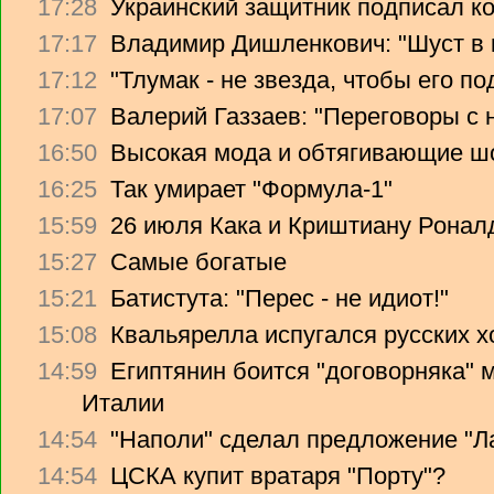
17:28
Украинский защитник подписал ко
17:17
Владимир Дишленкович: "Шуст в 
17:12
"Тлумак - не звезда, чтобы его п
17:07
Валерий Газзаев: "Переговоры с 
16:50
Высокая мода и обтягивающие ш
16:25
Так умирает "Формула-1"
15:59
26 июля Кака и Криштиану Ронал
15:27
Самые богатые
15:21
Батистута: "Перес - не идиот!"
15:08
Квальярелла испугался русских 
14:59
Египтянин боится "договорняка"
Италии
14:54
"Наполи" сделал предложение "Л
14:54
ЦСКА купит вратаря "Порту"?