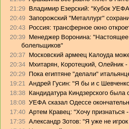
21:29
Владимир Езерский: "Кубок УЕФА
20:49
Запорожский "Металлург" сохрани
20:43
Россия: трансферное окно откроет
20:39
Менеджер Воронина: "Настоящее 
болельщиков"
20:37
Московский армеец Калоуда може
20:34
Мхитарян, Коротецкий, Олейник -
20:29
Пока египтяне "делали" итальянце
19:21
Андрей Гусин: "Я бы и с Шевченко
18:38
Кандидатура Киндзерского была 
18:08
УЕФА сказал Одессе окончательно
17:40
Артем Кравец: "Хочу признаться -
17:35
Александр Зотов: "Я уже не игрок