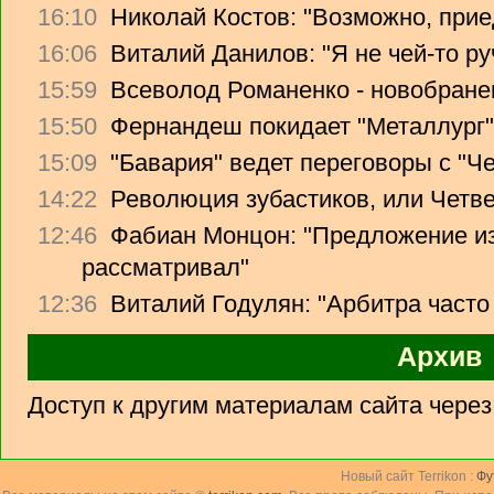
16:10
Николай Костов: "Возможно, прие
16:06
Виталий Данилов: "Я не чей-то ру
15:59
Всеволод Романенко - новобране
15:50
Фернандеш покидает "Металлург"
15:09
"Бавария" ведет переговоры с "Ч
14:22
Революция зубастиков, или Четв
12:46
Фабиан Монцон: "Предложение из
рассматривал"
12:36
Виталий Годулян: "Арбитра часто
Архив
Доступ к другим материалам сайта чере
Новый сайт Terrikon :
Фу