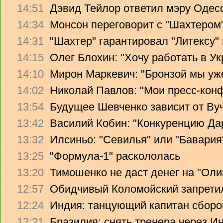
14:51
Дэвид Тейлор ответил мэру Одес
14:34
Монсон переговорит с "Шахтером
14:31
"Шахтер" гарантировал "Литексу
14:15
Олег Блохин: "Хочу работать в Ук
14:10
Мирон Маркевич: "Бронзой мы уж
14:02
Николай Павлов: "Мои пресс-кон
13:54
Будущее Шевченко зависит от Ву
13:42
Василий Кобин: "Конкуренцию Дари
13:32
Илсиньо: "Севилья" или "Бавария
13:25
"Формула-1" раскололась
13:20
Тимошенко не даст денег на "Ол
12:57
Обидчивый Коломойский запретил
12:24
Индия: танцующий капитан сборо
12:21
Бразилия: снять тренера через Ин