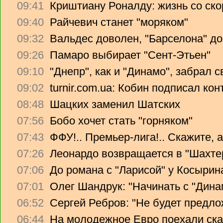
09:41
Криштиану Роналду: жизнь со ско
09:40
Райчевич станет "моряком"
09:32
Вальдес доволен, "Барселона" до
09:26
Памаро выбирает "Сент-Этьен"
09:10
"Днепр", как и "Динамо", забрал 
09:02
turnir.com.ua: Кобин подписал ко
08:48
Шацких заменил Шатских
07:56
Бобо хочет стать "горняком"
07:43
ФФУ!.. Премьер-лига!.. Скажите, 
07:26
Леонардо возвращается в "Шахте
07:06
До романа с "Ларисой" у Косырин
07:01
Олег Шандрук: "Начинать с "Дина
06:52
Сергей Ребров: "Не будет предло
06:44
На молодежное Евро поехали ска