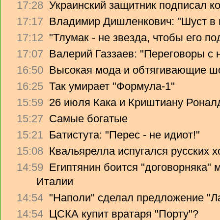
17:28
Украинский защитник подписал ко
17:17
Владимир Дишленкович: "Шуст в 
17:12
"Тлумак - не звезда, чтобы его п
17:07
Валерий Газзаев: "Переговоры с 
16:50
Высокая мода и обтягивающие ш
16:25
Так умирает "Формула-1"
15:59
26 июля Кака и Криштиану Ронал
15:27
Самые богатые
15:21
Батистута: "Перес - не идиот!"
15:08
Квальярелла испугался русских 
14:59
Египтянин боится "договорняка"
Италии
14:54
"Наполи" сделал предложение "Л
14:54
ЦСКА купит вратаря "Порту"?