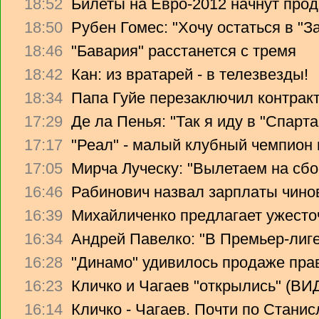
18:52
Билеты на Евро-2012 начнут прод
18:50
Рубен Гомес: "Хочу остаться в "З
18:46
"Бавария" расстанется с тремя
18:42
Кан: из вратарей - в телезвезды!
18:34
Папа Гуйе перезаключил контрак
17:29
Де ла Пенья: "Так я иду в "Спарта
17:17
"Реал" - малый клубный чемпион
17:05
Мирча Луческу: "Вылетаем на сбо
16:46
Рабинович назвал зарплаты чино
16:39
Михайличенко предлагает ужесто
16:34
Андрей Павелко: "В Премьер-лиге
16:28
"Динамо" удивилось продаже прав
16:23
Кличко и Чагаев "открылись" (В
16:14
Кличко - Чагаев. Почти по Стани