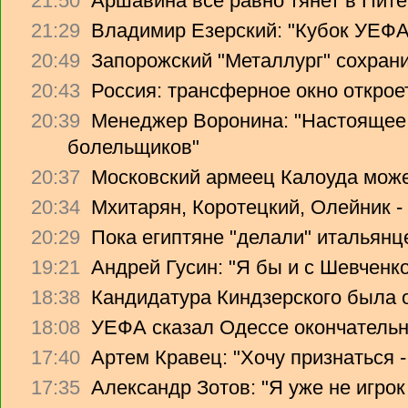
21:50
Аршавина все равно тянет в Питер
21:29
Владимир Езерский: "Кубок УЕФА
20:49
Запорожский "Металлург" сохрани
20:43
Россия: трансферное окно откроет
20:39
Менеджер Воронина: "Настоящее 
болельщиков"
20:37
Московский армеец Калоуда може
20:34
Мхитарян, Коротецкий, Олейник -
20:29
Пока египтяне "делали" итальянце
19:21
Андрей Гусин: "Я бы и с Шевченко
18:38
Кандидатура Киндзерского была 
18:08
УЕФА сказал Одессе окончательно
17:40
Артем Кравец: "Хочу признаться -
17:35
Александр Зотов: "Я уже не игрок