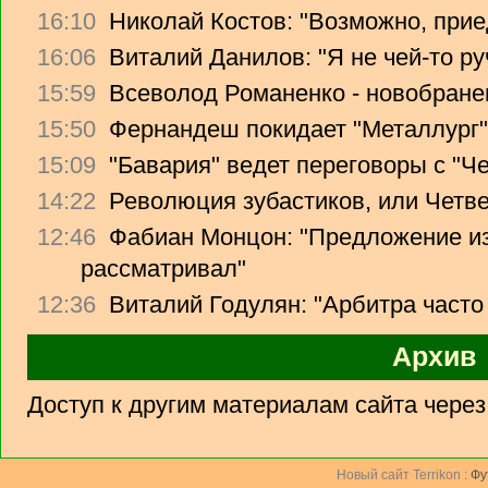
16:10
Николай Костов: "Возможно, прие
16:06
Виталий Данилов: "Я не чей-то ру
15:59
Всеволод Романенко - новобране
15:50
Фернандеш покидает "Металлург"
15:09
"Бавария" ведет переговоры с "Ч
14:22
Революция зубастиков, или Четв
12:46
Фабиан Монцон: "Предложение из
рассматривал"
12:36
Виталий Годулян: "Арбитра часто
Архив
Доступ к другим материалам сайта чере
Новый сайт Terrikon :
Фу