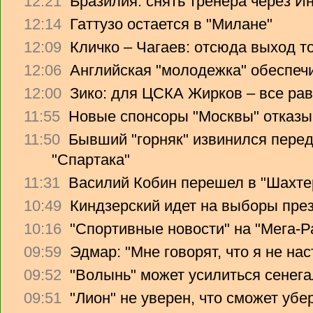
12:21
Бразилия: снять тренера через Ин
12:14
Гаттузо остается в "Милане"
12:09
Кличко – Чагаев: отсюда выход т
12:06
Английская "молодежка" обеспеч
12:00
Зико: для ЦСКА Жирков – все рав
11:55
Новые спонсоры "Москвы" отказы
11:50
Бывший "горняк" извинился перед
"Спартака"
11:31
Василий Кобин перешел в "Шахте
10:49
Киндзерский идет на выборы пре
10:16
"Спортивные новости" на "Мега-Р
09:59
Эдмар: "Мне говорят, что я не на
09:52
"Волынь" может усилиться сенег
09:51
"Лион" не уверен, что сможет убе