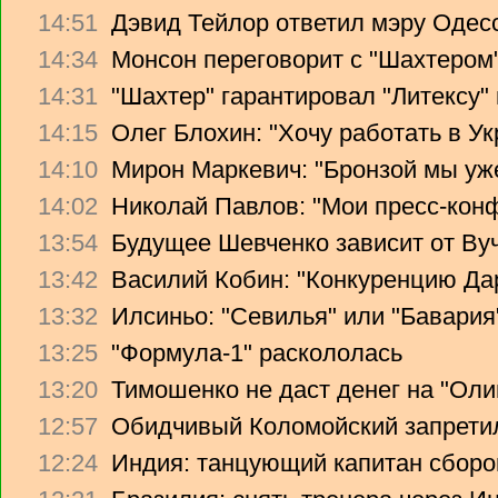
14:51
Дэвид Тейлор ответил мэру Одес
14:34
Монсон переговорит с "Шахтером
14:31
"Шахтер" гарантировал "Литексу
14:15
Олег Блохин: "Хочу работать в Ук
14:10
Мирон Маркевич: "Бронзой мы уж
14:02
Николай Павлов: "Мои пресс-кон
13:54
Будущее Шевченко зависит от Ву
13:42
Василий Кобин: "Конкуренцию Дари
13:32
Илсиньо: "Севилья" или "Бавария
13:25
"Формула-1" раскололась
13:20
Тимошенко не даст денег на "Ол
12:57
Обидчивый Коломойский запретил
12:24
Индия: танцующий капитан сборо