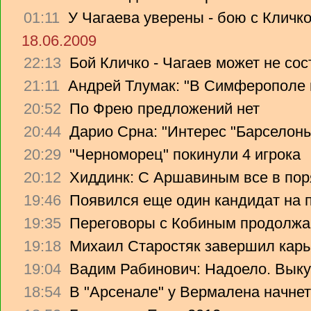
01:11
У Чагаева уверены - бою с Кличко
18.06.2009
22:13
Бой Кличко - Чагаев может не сос
21:11
Андрей Тлумак: "В Симферополе н
20:52
По Фрею предложений нет
20:44
Дарио Срна: "Интерес "Барселоны"
20:29
"Черноморец" покинули 4 игрока
20:12
Хиддинк: С Аршавиным все в пор
19:46
Появился еще один кандидат на 
19:35
Переговоры с Кобиным продолж
19:18
Михаил Старостяк завершил карь
19:04
Вадим Рабинович: Надоело. Вык
18:54
В "Арсенале" у Вермалена начнет